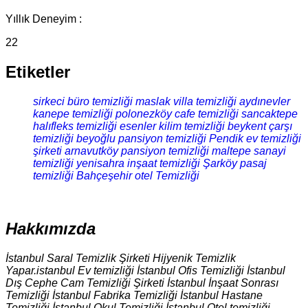
Yıllık Deneyim :
22
Etiketler
sirkeci büro temizliği
maslak villa temizliği
aydınevler
kanepe temizliği
polonezköy cafe temizliği
sancaktepe
halıfleks temizliği
esenler kilim temizliği
beykent çarşı
temizliği
beyoğlu pansiyon temizliği
Pendik ev temizliği
şirketi
arnavutköy pansiyon temizliği
maltepe sanayi
temizliği
yenisahra inşaat temizliği
Şarköy pasaj
temizliği
Bahçeşehir otel Temizliği
Hakkımızda
İstanbul Saral Temizlik Şirketi Hijyenik Temizlik
Yapar.istanbul Ev temizliği İstanbul Ofis Temizliği İstanbul
Dış Cephe Cam Temizliği Şirketi İstanbul İnşaat Sonrası
Temizliği İstanbul Fabrika Temizliği İstanbul Hastane
Temizliği İstanbul Okul Temizliği İstanbul Otel temizliği