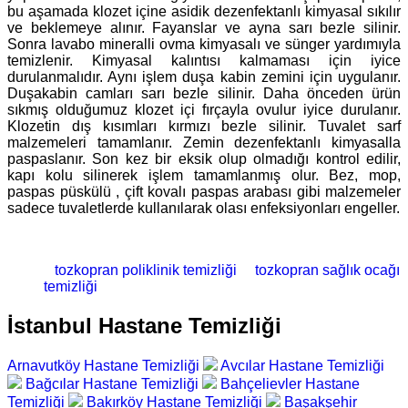
bu aşamada klozet içine asidik dezenfektanlı kimyasal sıkılır
ve beklemeye alınır. Fayanslar ve ayna sarı bezle silinir.
Sonra lavabo mineralli ovma kimyasalı ve sünger yardımıyla
temizlenir. Kimyasal kalıntısı kalmaması için iyice
durulanmalıdır. Aynı işlem duşa kabin zemini için uygulanır.
Duşakabin camları sarı bezle silinir. Daha önceden ürün
sıkmış olduğumuz klozet içi fırçayla ovulur iyice durulanır.
Klozetin dış kısımları kırmızı bezle silinir. Tuvalet sarf
malzemeleri tamamlanır. Zemin dezenfektanlı kimyasalla
paspaslanır. Son kez bir eksik olup olmadığı kontrol edilir,
kapı kolu silinerek işlem tamamlanmış olur. Bez, mop,
paspas püskülü , çift kovalı paspas arabası gibi malzemeler
sadece tuvaletlerde kullanılarak olası enfeksiyonları engeller.
tozkopran poliklinik temizliği
tozkopran sağlık ocağı
temizliği
İstanbul Hastane Temizliği
Arnavutköy Hastane Temizliği
Avcılar Hastane Temizliği
Bağcılar Hastane Temizliği
Bahçelievler Hastane
Temizliği
Bakırköy Hastane Temizliği
Başakşehir