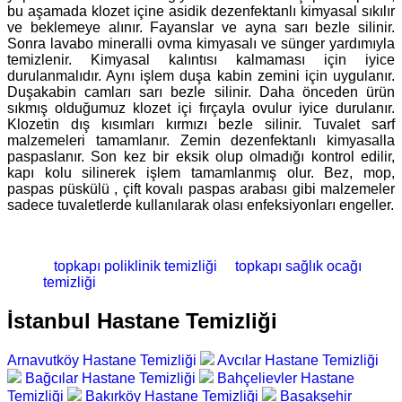
bu aşamada klozet içine asidik dezenfektanlı kimyasal sıkılır
ve beklemeye alınır. Fayanslar ve ayna sarı bezle silinir.
Sonra lavabo mineralli ovma kimyasalı ve sünger yardımıyla
temizlenir. Kimyasal kalıntısı kalmaması için iyice
durulanmalıdır. Aynı işlem duşa kabin zemini için uygulanır.
Duşakabin camları sarı bezle silinir. Daha önceden ürün
sıkmış olduğumuz klozet içi fırçayla ovulur iyice durulanır.
Klozetin dış kısımları kırmızı bezle silinir. Tuvalet sarf
malzemeleri tamamlanır. Zemin dezenfektanlı kimyasalla
paspaslanır. Son kez bir eksik olup olmadığı kontrol edilir,
kapı kolu silinerek işlem tamamlanmış olur. Bez, mop,
paspas püskülü , çift kovalı paspas arabası gibi malzemeler
sadece tuvaletlerde kullanılarak olası enfeksiyonları engeller.
topkapı poliklinik temizliği
topkapı sağlık ocağı
temizliği
İstanbul Hastane Temizliği
Arnavutköy Hastane Temizliği
Avcılar Hastane Temizliği
Bağcılar Hastane Temizliği
Bahçelievler Hastane
Temizliği
Bakırköy Hastane Temizliği
Başakşehir