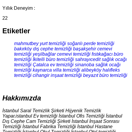
Yıllık Deneyim :
22
Etiketler
mahmutbey yurt temizliği
soğanlı perde temizliği
bakırköy dış cephe temizliği
başakşehir cemevi
temizliği
yeşilbağlar cemevi temizliği
fıstıkağacı büro
temizliği
İkitelli büro temizliği
sahrayıcedit sağlık ocağı
temizliği
Çatalca ev temizliği
sinanoba sağlık ocağı
temizliği
kaynarca villa temizliği
alibeyköy halıfleks
temizliği
cihangir inşaat temizliği
beyazıt büro temizliği
Hakkımızda
İstanbul Saral Temizlik Şirketi Hijyenik Temizlik
Yapar.istanbul Ev temizliği İstanbul Ofis Temizliği İstanbul
Dış Cephe Cam Temizliği Şirketi İstanbul İnşaat Sonrası
Temizliği İstanbul Fabrika Temizliği İstanbul Hastane
Temizliği İstanbul Okul Temizliği İstanbul Otel temizliği