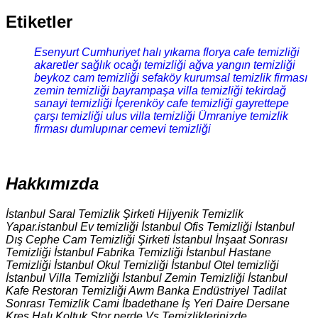
Etiketler
Esenyurt Cumhuriyet halı yıkama
florya cafe temizliği
akaretler sağlık ocağı temizliği
ağva yangın temizliği
beykoz cam temizliği
sefaköy kurumsal temizlik firması
zemin temizliği
bayrampaşa villa temizliği
tekirdağ
sanayi temizliği
İçerenköy cafe temizliği
gayrettepe
çarşı temizliği
ulus villa temizliği
Ümraniye temizlik
firması
dumlupınar cemevi temizliği
Hakkımızda
İstanbul Saral Temizlik Şirketi Hijyenik Temizlik
Yapar.istanbul Ev temizliği İstanbul Ofis Temizliği İstanbul
Dış Cephe Cam Temizliği Şirketi İstanbul İnşaat Sonrası
Temizliği İstanbul Fabrika Temizliği İstanbul Hastane
Temizliği İstanbul Okul Temizliği İstanbul Otel temizliği
İstanbul Villa Temizliği İstanbul Zemin Temizliği İstanbul
Kafe Restoran Temizliği Awm Banka Endüstriyel Tadilat
Sonrası Temizlik Cami İbadethane İş Yeri Daire Dersane
Kreş Halı Koltuk Stor perde Vs Temizliklerinizde