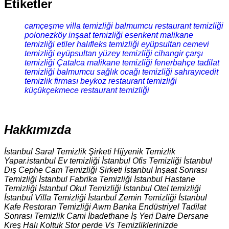
Etiketler
camçeşme villa temizliği
balmumcu restaurant temizliği
polonezköy inşaat temizliği
esenkent malikane
temizliği
etiler halıfleks temizliği
eyüpsultan cemevi
temizliği
eyüpsultan yüzey temizliği
cihangir çarşı
temizliği
Çatalca malikane temizliği
fenerbahçe tadilat
temizliği
balmumcu sağlık ocağı temizliği
sahrayıcedit
temizlik firması
beykoz restaurant temizliği
küçükçekmece restaurant temizliği
Hakkımızda
İstanbul Saral Temizlik Şirketi Hijyenik Temizlik
Yapar.istanbul Ev temizliği İstanbul Ofis Temizliği İstanbul
Dış Cephe Cam Temizliği Şirketi İstanbul İnşaat Sonrası
Temizliği İstanbul Fabrika Temizliği İstanbul Hastane
Temizliği İstanbul Okul Temizliği İstanbul Otel temizliği
İstanbul Villa Temizliği İstanbul Zemin Temizliği İstanbul
Kafe Restoran Temizliği Awm Banka Endüstriyel Tadilat
Sonrası Temizlik Cami İbadethane İş Yeri Daire Dersane
Kreş Halı Koltuk Stor perde Vs Temizliklerinizde