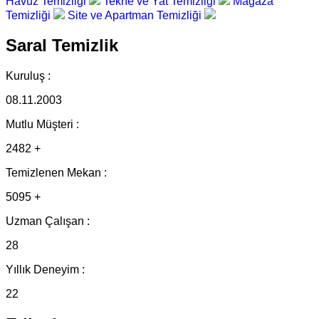
Havuz Temizliği
Tekne ve Yat Temizliği
Mağaza
Temizliği
Site ve Apartman Temizliği
Saral Temizlik
Kuruluş :
08.11.2003
Mutlu Müşteri :
2482 +
Temizlenen Mekan :
5095 +
Uzman Çalışan :
28
Yıllık Deneyim :
22