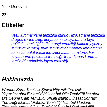
Yıllık Deneyim :
22
Etiketler
yeşilyurt malikane temizliği
kurtköy imalathane temizliği
dragos ev temizliği
florya temizlik fiyatları
harbiye
halıfleks temizliği
fatih sanayi temizliği
bakırköy yüzey
temizliği
karaköy büro temizliği
osmanbey imalathane
temizliği
balat pasaj temizliği
atalar cam temizliği
zeytinburnu poliklinik temizliği
florya finans kurumu
temizliği
hadımköy işyeri temizliği
Hakkımızda
İstanbul Saral Temizlik Şirketi Hijyenik Temizlik
Yapar.istanbul Ev temizliği İstanbul Ofis Temizliği İstanbul
Dış Cephe Cam Temizliği Şirketi İstanbul İnşaat Sonrası
Temizliği İstanbul Fabrika Temizliği İstanbul Hastane
Temizliği İstanbul Okul Temizliği İstanbul Otel temizliği