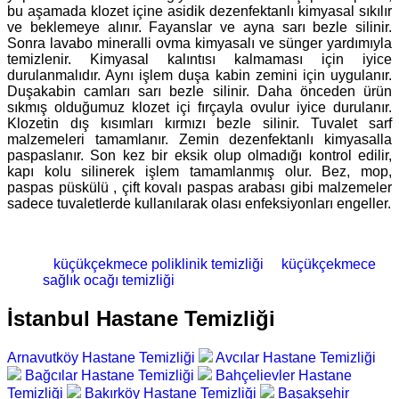
bu aşamada klozet içine asidik dezenfektanlı kimyasal sıkılır
ve beklemeye alınır. Fayanslar ve ayna sarı bezle silinir.
Sonra lavabo mineralli ovma kimyasalı ve sünger yardımıyla
temizlenir. Kimyasal kalıntısı kalmaması için iyice
durulanmalıdır. Aynı işlem duşa kabin zemini için uygulanır.
Duşakabin camları sarı bezle silinir. Daha önceden ürün
sıkmış olduğumuz klozet içi fırçayla ovulur iyice durulanır.
Klozetin dış kısımları kırmızı bezle silinir. Tuvalet sarf
malzemeleri tamamlanır. Zemin dezenfektanlı kimyasalla
paspaslanır. Son kez bir eksik olup olmadığı kontrol edilir,
kapı kolu silinerek işlem tamamlanmış olur. Bez, mop,
paspas püskülü , çift kovalı paspas arabası gibi malzemeler
sadece tuvaletlerde kullanılarak olası enfeksiyonları engeller.
küçükçekmece poliklinik temizliği
küçükçekmece
sağlık ocağı temizliği
İstanbul Hastane Temizliği
Arnavutköy Hastane Temizliği
Avcılar Hastane Temizliği
Bağcılar Hastane Temizliği
Bahçelievler Hastane
Temizliği
Bakırköy Hastane Temizliği
Başakşehir