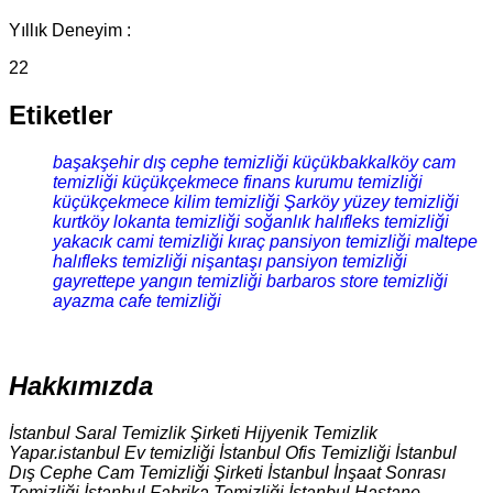
Yıllık Deneyim :
22
Etiketler
başakşehir dış cephe temizliği
küçükbakkalköy cam
temizliği
küçükçekmece finans kurumu temizliği
küçükçekmece kilim temizliği
Şarköy yüzey temizliği
kurtköy lokanta temizliği
soğanlık halıfleks temizliği
yakacık cami temizliği
kıraç pansiyon temizliği
maltepe
halıfleks temizliği
nişantaşı pansiyon temizliği
gayrettepe yangın temizliği
barbaros store temizliği
ayazma cafe temizliği
Hakkımızda
İstanbul Saral Temizlik Şirketi Hijyenik Temizlik
Yapar.istanbul Ev temizliği İstanbul Ofis Temizliği İstanbul
Dış Cephe Cam Temizliği Şirketi İstanbul İnşaat Sonrası
Temizliği İstanbul Fabrika Temizliği İstanbul Hastane