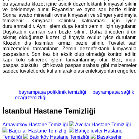
bu aşamada klozet içine asidik dezenfektanlı kimyasal sıkılır
ve beklemeye alınır. Fayanslar ve ayna sarı bezle silinir.
Sonra lavabo mineralli ovma kimyasalı ve sünger yardımıyla
temizlenir. Kimyasal kalıntısı kalmaması için iyice
durulanmalıdır. Aynı işlem duşa kabin zemini için uygulanır.
Duşakabin camları sarı bezle silinir. Daha önceden ürün
sıkmış olduğumuz klozet içi fırçayla ovulur iyice durulanır.
Klozetin dış kısımları kırmızı bezle silinir. Tuvalet sarf
malzemeleri tamamlanır. Zemin dezenfektanlı kimyasalla
paspaslanır. Son kez bir eksik olup olmadığı kontrol edilir,
kapı kolu silinerek işlem tamamlanmış olur. Bez, mop,
paspas püskülü , çift kovalı paspas arabası gibi malzemeler
sadece tuvaletlerde kullanılarak olası enfeksiyonları engeller.
bayrampaşa poliklinik temizliği
bayrampaşa sağlık
ocağı temizliği
İstanbul Hastane Temizliği
Arnavutköy Hastane Temizliği
Avcılar Hastane Temizliği
Bağcılar Hastane Temizliği
Bahçelievler Hastane
Temizliği
Bakırköy Hastane Temizliği
Başakşehir