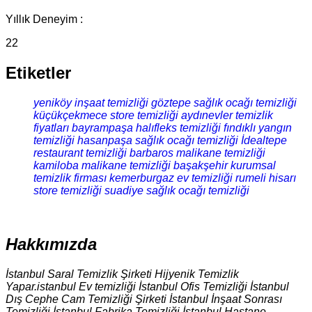
Yıllık Deneyim :
22
Etiketler
yeniköy inşaat temizliği
göztepe sağlık ocağı temizliği
küçükçekmece store temizliği
aydınevler temizlik
fiyatları
bayrampaşa halıfleks temizliği
fındıklı yangın
temizliği
hasanpaşa sağlık ocağı temizliği
İdealtepe
restaurant temizliği
barbaros malikane temizliği
kamiloba malikane temizliği
başakşehir kurumsal
temizlik firması
kemerburgaz ev temizliği
rumeli hisarı
store temizliği
suadiye sağlık ocağı temizliği
Hakkımızda
İstanbul Saral Temizlik Şirketi Hijyenik Temizlik
Yapar.istanbul Ev temizliği İstanbul Ofis Temizliği İstanbul
Dış Cephe Cam Temizliği Şirketi İstanbul İnşaat Sonrası
Temizliği İstanbul Fabrika Temizliği İstanbul Hastane