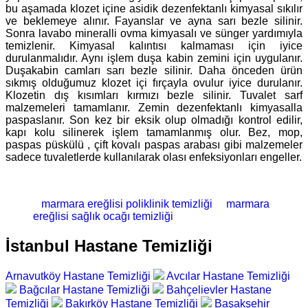
bu aşamada klozet içine asidik dezenfektanlı kimyasal sıkılır
ve beklemeye alınır. Fayanslar ve ayna sarı bezle silinir.
Sonra lavabo mineralli ovma kimyasalı ve sünger yardımıyla
temizlenir. Kimyasal kalıntısı kalmaması için iyice
durulanmalıdır. Aynı işlem duşa kabin zemini için uygulanır.
Duşakabin camları sarı bezle silinir. Daha önceden ürün
sıkmış olduğumuz klozet içi fırçayla ovulur iyice durulanır.
Klozetin dış kısımları kırmızı bezle silinir. Tuvalet sarf
malzemeleri tamamlanır. Zemin dezenfektanlı kimyasalla
paspaslanır. Son kez bir eksik olup olmadığı kontrol edilir,
kapı kolu silinerek işlem tamamlanmış olur. Bez, mop,
paspas püskülü , çift kovalı paspas arabası gibi malzemeler
sadece tuvaletlerde kullanılarak olası enfeksiyonları engeller.
marmara ereğlisi poliklinik temizliği
marmara
ereğlisi sağlık ocağı temizliği
İstanbul Hastane Temizliği
Arnavutköy Hastane Temizliği
Avcılar Hastane Temizliği
Bağcılar Hastane Temizliği
Bahçelievler Hastane
Temizliği
Bakırköy Hastane Temizliği
Başakşehir