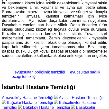
bu aşamada klozet içine asidik dezenfektanlı kimyasal sıkılır
ve beklemeye alınır. Fayanslar ve ayna sarı bezle silinir.
Sonra lavabo mineralli ovma kimyasalı ve sünger yardımıyla
temizlenir. Kimyasal kalıntısı kalmaması için iyice
durulanmalıdır. Aynı işlem duşa kabin zemini için uygulanır.
Duşakabin camları sarı bezle silinir. Daha önceden ürün
sıkmış olduğumuz klozet içi fırçayla ovulur iyice durulanır.
Klozetin dış kısımları kırmızı bezle silinir. Tuvalet sarf
malzemeleri tamamlanır. Zemin dezenfektanlı kimyasalla
paspaslanır. Son kez bir eksik olup olmadığı kontrol edilir,
kapı kolu silinerek işlem tamamlanmış olur. Bez, mop,
paspas püskülü , çift kovalı paspas arabası gibi malzemeler
sadece tuvaletlerde kullanılarak olası enfeksiyonları engeller.
eyüpsultan poliklinik temizliği
eyüpsultan sağlık
ocağı temizliği
İstanbul Hastane Temizliği
Arnavutköy Hastane Temizliği
Avcılar Hastane Temizliği
Bağcılar Hastane Temizliği
Bahçelievler Hastane
Temizliği
Bakırköy Hastane Temizliği
Başakşehir