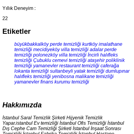
Yıllık Deneyim :
22
Etiketler
büyükbakkalköy perde temizliği
kurtköy imalathane
temizliği
mecidiyeköy villa temizliği
adalar perde
temizliği
polonezköy villa temizliği
İncirli halıfleks
temizliği
Çubuklu cemevi temizliği
ataşehir poliklinik
temizliği
yamanevler restaurant temizliği
caferağa
lokanta temizliği
sultanbeyli yatak temizliği
dumlupınar
halıfleks temizliği
yenibosna malikane temizliği
yamanevler finans kurumu temizliği
Hakkımızda
İstanbul Saral Temizlik Şirketi Hijyenik Temizlik
Yapar.istanbul Ev temizliği İstanbul Ofis Temizliği İstanbul
Dış Cephe Cam Temizliği Şirketi İstanbul İnşaat Sonrası
Temizliği İstanbul Fabrika Temizliği İstanbul Hastane