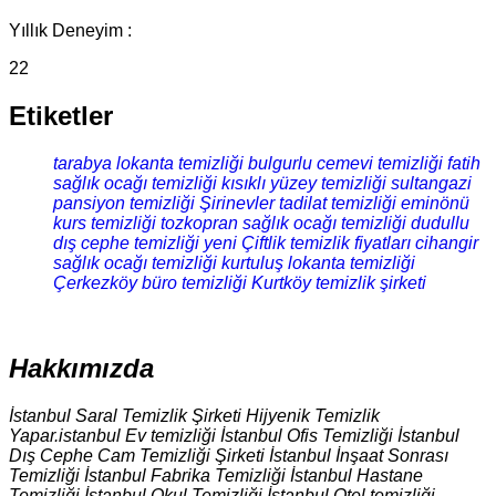
Yıllık Deneyim :
22
Etiketler
tarabya lokanta temizliği
bulgurlu cemevi temizliği
fatih
sağlık ocağı temizliği
kısıklı yüzey temizliği
sultangazi
pansiyon temizliği
Şirinevler tadilat temizliği
eminönü
kurs temizliği
tozkopran sağlık ocağı temizliği
dudullu
dış cephe temizliği
yeni Çiftlik temizlik fiyatları
cihangir
sağlık ocağı temizliği
kurtuluş lokanta temizliği
Çerkezköy büro temizliği
Kurtköy temizlik şirketi
Hakkımızda
İstanbul Saral Temizlik Şirketi Hijyenik Temizlik
Yapar.istanbul Ev temizliği İstanbul Ofis Temizliği İstanbul
Dış Cephe Cam Temizliği Şirketi İstanbul İnşaat Sonrası
Temizliği İstanbul Fabrika Temizliği İstanbul Hastane
Temizliği İstanbul Okul Temizliği İstanbul Otel temizliği