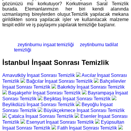
gözünüzü mü korkutuyor? Korkutmasın Saral Temizlik
burada. Elemanlarımızın her biri kendi alanında
uzmanlaşmış bireylerden oluşur.Temizlik yapılacak mekana
girildikten sonra yapılacak işler ve kullanılacak malzeme
tespit edilir ve iş paylaşımı yapılarak temizliğe başlanır.
zeytinburnu inşaat temizliği
zeytinburnu tadilat
temizliği
İstanbul İnşaat Sonrası Temizlik
Arnavutköy İnşaat Sonrası Temizlik
Avcılar İnşaat Sonrası
Temizlik
Bağcılar İnşaat Sonrası Temizlik
Bahçelievler
İnşaat Sonrası Temizlik
Bakırköy İnşaat Sonrası Temizlik
Başakşehir İnşaat Sonrası Temizlik
Bayrampaşa İnşaat
Sonrası Temizlik
Beşiktaş İnşaat Sonrası Temizlik
Beylikdüzü İnşaat Sonrası Temizlik
Beyoğlu İnşaat
Sonrası Temizlik
Büyükçekmece İnşaat Sonrası Temizlik
Çatalca İnşaat Sonrası Temizlik
Esenler İnşaat Sonrası
Temizlik
Esenyurt İnşaat Sonrası Temizlik
Eyüpsultan
İnşaat Sonrası Temizlik
Fatih İnşaat Sonrası Temizlik