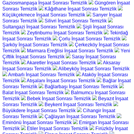
Gaziosmanpaşa İnşaat Sonrası Temizlik
Güngören İnşaat
Sonrası Temizlik
Kâğıthane İnşaat Sonrası Temizlik
Küçükçekmece İnşaat Sonrası Temizlik
Sarıyer İnşaat
Sonrası Temizlik
Silivri İnşaat Sonrası Temizlik
Sultangazi İnşaat Sonrası Temizlik
Şişli İnşaat Sonrası
Temizlik
Zeytinburnu İnşaat Sonrası Temizlik
Tekirdağ
İnşaat Sonrası Temizlik
Çorlu İnşaat Sonrası Temizlik
Şarköy İnşaat Sonrası Temizlik
Çerkezköy İnşaat Sonrası
Temizlik
Marmara Ereğlisi İnşaat Sonrası Temizlik
Yeni
Çiftlik İnşaat Sonrası Temizlik
Saray İnşaat Sonrası
Temizlik
Akaretler İnşaat Sonrası Temizlik
Aksaray
İnşaat Sonrası Temizlik
Alibeyköy İnşaat Sonrası Temizlik
Ambarlı İnşaat Sonrası Temizlik
Ataköy İnşaat Sonrası
Temizlik
Atışalanı İnşaat Sonrası Temizlik
Bağlar İnşaat
Sonrası Temizlik
Bağlarbaşı İnşaat Sonrası Temizlik
Balat İnşaat Sonrası Temizlik
Balmumcu İnşaat Sonrası
Temizlik
Bebek İnşaat Sonrası Temizlik
Beyazıt İnşaat
Sonrası Temizlik
Beykent İnşaat Sonrası Temizlik
Büyükdere İnşaat Sonrası Temizlik
Cihangir İnşaat
Sonrası Temizlik
Çağlayan İnşaat Sonrası Temizlik
Eminönü İnşaat Sonrası Temizlik
Emirgan İnşaat Sonrası
Temizlik
Etiler İnşaat Sonrası Temizlik
Firüzköy İnşaat