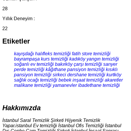
28
Yıllık Deneyim :
22
Etiketler
kayışdağı halıfleks temizliği
fatih store temizliği
bayrampaşa kurs temizliği
kadıköy yangın temizliği
soğanlı ev temizliği
bakırköy çarşı temizliği
sarıyer
perde temizliği
kâğıthane pansiyon temizliği
kısıklı
pansiyon temizliği
sirkeci dershane temizliği
kurtköy
sağlık ocağı temizliği
bebek inşaat temizliği
akaretler
malikane temizliği
yamanevler ibadethane temizliği
Hakkımızda
İstanbul Saral Temizlik Şirketi Hijyenik Temizlik
Yapar.istanbul Ev temizliği İstanbul Ofis Temizliği İstanbul
Dış Cephe Cam Temizliği Şirketi İstanbul İnşaat Sonrası