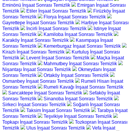
Eminönü İnşaat Sonrası Temizlik
Emirgan İnşaat Sonrası
Temizlik
Etiler İnşaat Sonrası Temizlik
Firüzköy İnşaat
Sonrası Temizlik
Florya İnşaat Sonrası Temizlik
Gayrettepe İnşaat Sonrası Temizlik
Harbiye İnşaat Sonrası
Temizlik
İncirli İnşaat Sonrası Temizlik
İstinye İnşaat
Sonrası Temizlik
Kamiloba İnşaat Sonrası Temizlik
Karaköy İnşaat Sonrası Temizlik
Kasımpaşa İnşaat
Sonrası Temizlik
Kemerburgaz İnşaat Sonrası Temizlik
Kirazlı İnşaat Sonrası Temizlik
Kurtuluş İnşaat Sonrası
Temizlik
Levent İnşaat Sonrası Temizlik
Maçka İnşaat
Sonrası Temizlik
Mahmutbey İnşaat Sonrası Temizlik
Nişantaşı İnşaat Sonrası Temizlik
Okmeydanı İnşaat
Sonrası Temizlik
Ortaköy İnşaat Sonrası Temizlik
Osmanbey İnşaat Sonrası Temizlik
Rumeli Hisarı İnşaat
Sonrası Temizlik
Rumeli Kavağı İnşaat Sonrası Temizlik
Sancaktepe İnşaat Sonrası Temizlik
Sefaköy İnşaat
Sonrası Temizlik
Sinanoba İnşaat Sonrası Temizlik
Sirkeci İnşaat Sonrası Temizlik
Soğanlı İnşaat Sonrası
Temizlik
Taksim İnşaat Sonrası Temizlik
Tarabya İnşaat
Sonrası Temizlik
Teşvikiye İnşaat Sonrası Temizlik
Topkapı İnşaat Sonrası Temizlik
Tozkopran İnşaat Sonrası
Temizlik
Ulus İnşaat Sonrası Temizlik
Vefa İnşaat