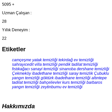
5095 +
Uzman Çalışan :
28
Yıllık Deneyim :
22
Etiketler
camçeşme yatak temizliği
tekirdağ ev temizliği
sahrayıcedit villa temizliği
pendik tadilat temizliği
fıstıkağacı sanayi temizliği
sinanoba dershane temizliği
Çekmeköy ibadethane temizliği
saray temizlik
Çubuklu
yangın temizliği
göktürk ibadethane temizliği
altıntepe
tadilat temizliği
bahçelievler kurs temizliği
barbaros
yangın temizliği
zeytinburnu ev temizliği
Hakkımızda