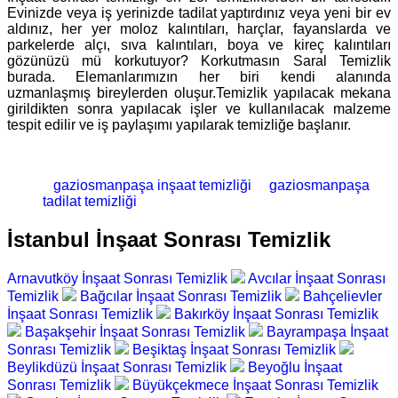
Evinizde veya iş yerinizde tadilat yaptırdınız veya yeni bir ev
aldınız, her yer moloz kalıntıları, harçlar, fayanslarda ve
parkelerde alçı, sıva kalıntıları, boya ve kireç kalıntıları
gözünüzü mü korkutuyor? Korkutmasın Saral Temizlik
burada. Elemanlarımızın her biri kendi alanında
uzmanlaşmış bireylerden oluşur.Temizlik yapılacak mekana
girildikten sonra yapılacak işler ve kullanılacak malzeme
tespit edilir ve iş paylaşımı yapılarak temizliğe başlanır.
gaziosmanpaşa inşaat temizliği
gaziosmanpaşa
tadilat temizliği
İstanbul İnşaat Sonrası Temizlik
Arnavutköy İnşaat Sonrası Temizlik
Avcılar İnşaat Sonrası
Temizlik
Bağcılar İnşaat Sonrası Temizlik
Bahçelievler
İnşaat Sonrası Temizlik
Bakırköy İnşaat Sonrası Temizlik
Başakşehir İnşaat Sonrası Temizlik
Bayrampaşa İnşaat
Sonrası Temizlik
Beşiktaş İnşaat Sonrası Temizlik
Beylikdüzü İnşaat Sonrası Temizlik
Beyoğlu İnşaat
Sonrası Temizlik
Büyükçekmece İnşaat Sonrası Temizlik