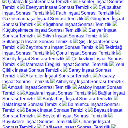
Çatalca İnşaat Sonrası Temizlik
Esenler İnşaat Sonrası
Temizlik
Esenyurt İnşaat Sonrası Temizlik
Eyüpsultan
İnşaat Sonrası Temizlik
Fatih İnşaat Sonrası Temizlik
Gaziosmanpaşa İnşaat Sonrası Temizlik
Güngören İnşaat
Sonrası Temizlik
Kâğıthane İnşaat Sonrası Temizlik
Küçükçekmece İnşaat Sonrası Temizlik
Sarıyer İnşaat
Sonrası Temizlik
Silivri İnşaat Sonrası Temizlik
Sultangazi İnşaat Sonrası Temizlik
Şişli İnşaat Sonrası
Temizlik
Zeytinburnu İnşaat Sonrası Temizlik
Tekirdağ
İnşaat Sonrası Temizlik
Çorlu İnşaat Sonrası Temizlik
Şarköy İnşaat Sonrası Temizlik
Çerkezköy İnşaat Sonrası
Temizlik
Marmara Ereğlisi İnşaat Sonrası Temizlik
Yeni
Çiftlik İnşaat Sonrası Temizlik
Saray İnşaat Sonrası
Temizlik
Akaretler İnşaat Sonrası Temizlik
Aksaray
İnşaat Sonrası Temizlik
Alibeyköy İnşaat Sonrası Temizlik
Ambarlı İnşaat Sonrası Temizlik
Ataköy İnşaat Sonrası
Temizlik
Atışalanı İnşaat Sonrası Temizlik
Bağlar İnşaat
Sonrası Temizlik
Bağlarbaşı İnşaat Sonrası Temizlik
Balat İnşaat Sonrası Temizlik
Balmumcu İnşaat Sonrası
Temizlik
Bebek İnşaat Sonrası Temizlik
Beyazıt İnşaat
Sonrası Temizlik
Beykent İnşaat Sonrası Temizlik
Büyükdere İnşaat Sonrası Temizlik
Cihangir İnşaat
Sonrası Temizlik
Çağlayan İnşaat Sonrası Temizlik