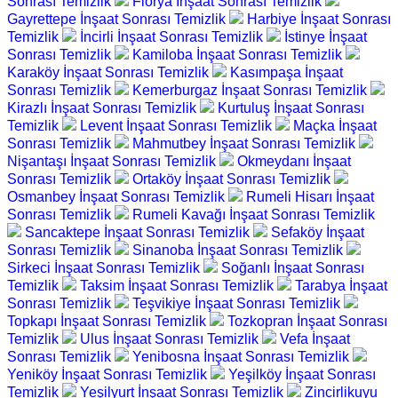
Sonrası Temizlik
Florya İnşaat Sonrası Temizlik
Gayrettepe İnşaat Sonrası Temizlik
Harbiye İnşaat Sonrası
Temizlik
İncirli İnşaat Sonrası Temizlik
İstinye İnşaat
Sonrası Temizlik
Kamiloba İnşaat Sonrası Temizlik
Karaköy İnşaat Sonrası Temizlik
Kasımpaşa İnşaat
Sonrası Temizlik
Kemerburgaz İnşaat Sonrası Temizlik
Kirazlı İnşaat Sonrası Temizlik
Kurtuluş İnşaat Sonrası
Temizlik
Levent İnşaat Sonrası Temizlik
Maçka İnşaat
Sonrası Temizlik
Mahmutbey İnşaat Sonrası Temizlik
Nişantaşı İnşaat Sonrası Temizlik
Okmeydanı İnşaat
Sonrası Temizlik
Ortaköy İnşaat Sonrası Temizlik
Osmanbey İnşaat Sonrası Temizlik
Rumeli Hisarı İnşaat
Sonrası Temizlik
Rumeli Kavağı İnşaat Sonrası Temizlik
Sancaktepe İnşaat Sonrası Temizlik
Sefaköy İnşaat
Sonrası Temizlik
Sinanoba İnşaat Sonrası Temizlik
Sirkeci İnşaat Sonrası Temizlik
Soğanlı İnşaat Sonrası
Temizlik
Taksim İnşaat Sonrası Temizlik
Tarabya İnşaat
Sonrası Temizlik
Teşvikiye İnşaat Sonrası Temizlik
Topkapı İnşaat Sonrası Temizlik
Tozkopran İnşaat Sonrası
Temizlik
Ulus İnşaat Sonrası Temizlik
Vefa İnşaat
Sonrası Temizlik
Yenibosna İnşaat Sonrası Temizlik
Yeniköy İnşaat Sonrası Temizlik
Yeşilköy İnşaat Sonrası
Temizlik
Yeşilyurt İnşaat Sonrası Temizlik
Zincirlikuyu