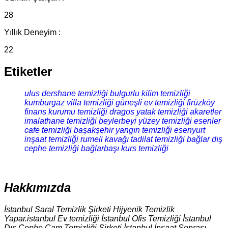
28
Yıllık Deneyim :
22
Etiketler
ulus dershane temizliği
bulgurlu kilim temizliği
kumburgaz villa temizliği
güneşli ev temizliği
firüzköy
finans kurumu temizliği
dragos yatak temizliği
akaretler
imalathane temizliği
beylerbeyi yüzey temizliği
esenler
cafe temizliği
başakşehir yangın temizliği
esenyurt
inşaat temizliği
rumeli kavağı tadilat temizliği
bağlar dış
cephe temizliği
bağlarbaşı kurs temizliği
Hakkımızda
İstanbul Saral Temizlik Şirketi Hijyenik Temizlik
Yapar.istanbul Ev temizliği İstanbul Ofis Temizliği İstanbul
Dış Cephe Cam Temizliği Şirketi İstanbul İnşaat Sonrası