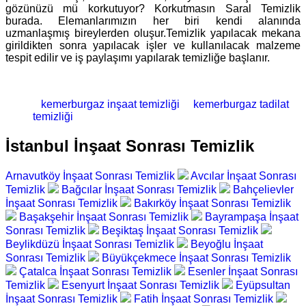
gözünüzü mü korkutuyor? Korkutmasın Saral Temizlik
burada. Elemanlarımızın her biri kendi alanında
uzmanlaşmış bireylerden oluşur.Temizlik yapılacak mekana
girildikten sonra yapılacak işler ve kullanılacak malzeme
tespit edilir ve iş paylaşımı yapılarak temizliğe başlanır.
kemerburgaz inşaat temizliği
kemerburgaz tadilat
temizliği
İstanbul İnşaat Sonrası Temizlik
Arnavutköy İnşaat Sonrası Temizlik
Avcılar İnşaat Sonrası
Temizlik
Bağcılar İnşaat Sonrası Temizlik
Bahçelievler
İnşaat Sonrası Temizlik
Bakırköy İnşaat Sonrası Temizlik
Başakşehir İnşaat Sonrası Temizlik
Bayrampaşa İnşaat
Sonrası Temizlik
Beşiktaş İnşaat Sonrası Temizlik
Beylikdüzü İnşaat Sonrası Temizlik
Beyoğlu İnşaat
Sonrası Temizlik
Büyükçekmece İnşaat Sonrası Temizlik
Çatalca İnşaat Sonrası Temizlik
Esenler İnşaat Sonrası
Temizlik
Esenyurt İnşaat Sonrası Temizlik
Eyüpsultan
İnşaat Sonrası Temizlik
Fatih İnşaat Sonrası Temizlik