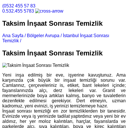
(0532 455 57 83
0.532.455 5783
Taksim İnşaat Sonrası Temizlik
Ana Sayfa /
Bölgeler Avrupa /
İstanbul İnşaat Sonrası
Temizlik /
Taksim İnşaat Sonrası Temizlik
Taksim İnşaat Sonrası Temizlik
Yeni inşa edilmiş bir eve, işyerine kavuştunuz. Ama
karşınızda çok büyük bir inşaat temizliği sorunu var.
Camlarınız, çerçeveleriniz is, etiket, bant lekeleri içinde;
fayanslarınızda alçı, derz lekeleri var. Granit ve
mermerlerinizde boya artıkları kalmış, banyo ve tuvaletlerin
dezenfekte edilmesi gerekiyor. Dert etmeyin, uzman
kadromuz, yeni evinizi, iş yerinizi temizlemeye hazır.
İnşaat sonrası temizliği en zor temizliklerden bir tanesidir.
Evinizde veya iş yerinizde tadilat yaptırdınız veya yeni bir ev
aldınız, her yer moloz kalıntıları, harçlar, fayanslarda ve
parkelerde alçı, sıva kalıntıları, boya ve kireç kalıntıları