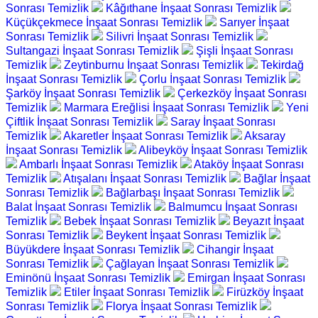
Sonrası Temizlik
Kâğıthane İnşaat Sonrası Temizlik
Küçükçekmece İnşaat Sonrası Temizlik
Sarıyer İnşaat
Sonrası Temizlik
Silivri İnşaat Sonrası Temizlik
Sultangazi İnşaat Sonrası Temizlik
Şişli İnşaat Sonrası
Temizlik
Zeytinburnu İnşaat Sonrası Temizlik
Tekirdağ
İnşaat Sonrası Temizlik
Çorlu İnşaat Sonrası Temizlik
Şarköy İnşaat Sonrası Temizlik
Çerkezköy İnşaat Sonrası
Temizlik
Marmara Ereğlisi İnşaat Sonrası Temizlik
Yeni
Çiftlik İnşaat Sonrası Temizlik
Saray İnşaat Sonrası
Temizlik
Akaretler İnşaat Sonrası Temizlik
Aksaray
İnşaat Sonrası Temizlik
Alibeyköy İnşaat Sonrası Temizlik
Ambarlı İnşaat Sonrası Temizlik
Ataköy İnşaat Sonrası
Temizlik
Atışalanı İnşaat Sonrası Temizlik
Bağlar İnşaat
Sonrası Temizlik
Bağlarbaşı İnşaat Sonrası Temizlik
Balat İnşaat Sonrası Temizlik
Balmumcu İnşaat Sonrası
Temizlik
Bebek İnşaat Sonrası Temizlik
Beyazıt İnşaat
Sonrası Temizlik
Beykent İnşaat Sonrası Temizlik
Büyükdere İnşaat Sonrası Temizlik
Cihangir İnşaat
Sonrası Temizlik
Çağlayan İnşaat Sonrası Temizlik
Eminönü İnşaat Sonrası Temizlik
Emirgan İnşaat Sonrası
Temizlik
Etiler İnşaat Sonrası Temizlik
Firüzköy İnşaat
Sonrası Temizlik
Florya İnşaat Sonrası Temizlik