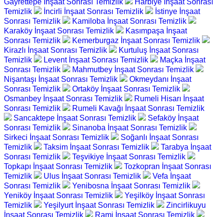
Gayrettepe İnşaat Sonrası Temizlik
Harbiye İnşaat Sonrası
Temizlik
İncirli İnşaat Sonrası Temizlik
İstinye İnşaat
Sonrası Temizlik
Kamiloba İnşaat Sonrası Temizlik
Karaköy İnşaat Sonrası Temizlik
Kasımpaşa İnşaat
Sonrası Temizlik
Kemerburgaz İnşaat Sonrası Temizlik
Kirazlı İnşaat Sonrası Temizlik
Kurtuluş İnşaat Sonrası
Temizlik
Levent İnşaat Sonrası Temizlik
Maçka İnşaat
Sonrası Temizlik
Mahmutbey İnşaat Sonrası Temizlik
Nişantaşı İnşaat Sonrası Temizlik
Okmeydanı İnşaat
Sonrası Temizlik
Ortaköy İnşaat Sonrası Temizlik
Osmanbey İnşaat Sonrası Temizlik
Rumeli Hisarı İnşaat
Sonrası Temizlik
Rumeli Kavağı İnşaat Sonrası Temizlik
Sancaktepe İnşaat Sonrası Temizlik
Sefaköy İnşaat
Sonrası Temizlik
Sinanoba İnşaat Sonrası Temizlik
Sirkeci İnşaat Sonrası Temizlik
Soğanlı İnşaat Sonrası
Temizlik
Taksim İnşaat Sonrası Temizlik
Tarabya İnşaat
Sonrası Temizlik
Teşvikiye İnşaat Sonrası Temizlik
Topkapı İnşaat Sonrası Temizlik
Tozkopran İnşaat Sonrası
Temizlik
Ulus İnşaat Sonrası Temizlik
Vefa İnşaat
Sonrası Temizlik
Yenibosna İnşaat Sonrası Temizlik
Yeniköy İnşaat Sonrası Temizlik
Yeşilköy İnşaat Sonrası
Temizlik
Yeşilyurt İnşaat Sonrası Temizlik
Zincirlikuyu
İnşaat Sonrası Temizlik
Rami İnşaat Sonrası Temizlik