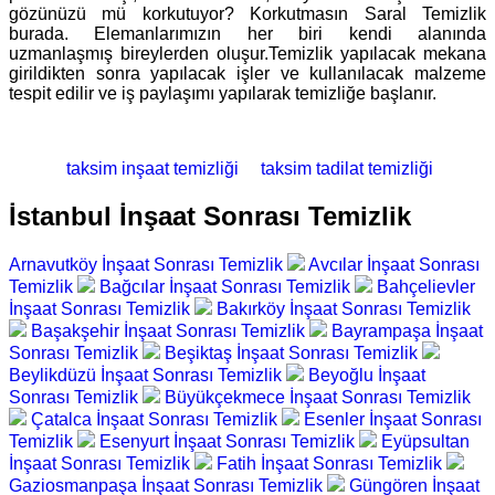
gözünüzü mü korkutuyor? Korkutmasın Saral Temizlik
burada. Elemanlarımızın her biri kendi alanında
uzmanlaşmış bireylerden oluşur.Temizlik yapılacak mekana
girildikten sonra yapılacak işler ve kullanılacak malzeme
tespit edilir ve iş paylaşımı yapılarak temizliğe başlanır.
taksim inşaat temizliği
taksim tadilat temizliği
İstanbul İnşaat Sonrası Temizlik
Arnavutköy İnşaat Sonrası Temizlik
Avcılar İnşaat Sonrası
Temizlik
Bağcılar İnşaat Sonrası Temizlik
Bahçelievler
İnşaat Sonrası Temizlik
Bakırköy İnşaat Sonrası Temizlik
Başakşehir İnşaat Sonrası Temizlik
Bayrampaşa İnşaat
Sonrası Temizlik
Beşiktaş İnşaat Sonrası Temizlik
Beylikdüzü İnşaat Sonrası Temizlik
Beyoğlu İnşaat
Sonrası Temizlik
Büyükçekmece İnşaat Sonrası Temizlik
Çatalca İnşaat Sonrası Temizlik
Esenler İnşaat Sonrası
Temizlik
Esenyurt İnşaat Sonrası Temizlik
Eyüpsultan
İnşaat Sonrası Temizlik
Fatih İnşaat Sonrası Temizlik
Gaziosmanpaşa İnşaat Sonrası Temizlik
Güngören İnşaat