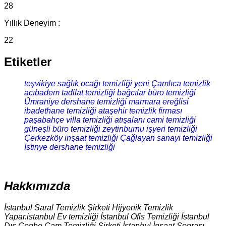
28
Yıllık Deneyim :
22
Etiketler
teşvikiye sağlık ocağı temizliği
yeni Çamlıca temizlik
acıbadem tadilat temizliği
bağcılar büro temizliği
Ümraniye dershane temizliği
marmara ereğlisi
ibadethane temizliği
ataşehir temizlik firması
paşabahçe villa temizliği
atışalanı cami temizliği
güneşli büro temizliği
zeytinburnu işyeri temizliği
Çerkezköy inşaat temizliği
Çağlayan sanayi temizliği
İstinye dershane temizliği
Hakkımızda
İstanbul Saral Temizlik Şirketi Hijyenik Temizlik
Yapar.istanbul Ev temizliği İstanbul Ofis Temizliği İstanbul
Dış Cephe Cam Temizliği Şirketi İstanbul İnşaat Sonrası