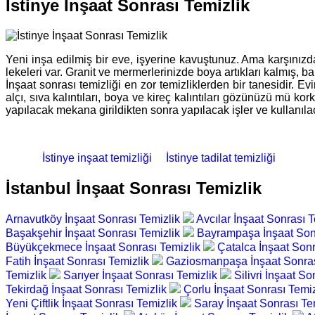
İstinye İnşaat Sonrası Temizlik
Yeni inşa edilmiş bir eve, işyerine kavuştunuz. Ama karşınızda 
lekeleri var. Granit ve mermerlerinizde boya artıkları kalmış, 
İnşaat sonrası temizliği en zor temizliklerden bir tanesidir. Ev
alçı, sıva kalıntıları, boya ve kireç kalıntıları gözünüzü mü 
yapılacak mekana girildikten sonra yapılacak işler ve kullanıla
İstinye inşaat temizliği
İstinye tadilat temizliği
İstanbul İnşaat Sonrası Temizlik
Arnavutköy İnşaat Sonrası Temizlik
Avcılar İnşaat Sonrası 
Başakşehir İnşaat Sonrası Temizlik
Bayrampaşa İnşaat Son
Büyükçekmece İnşaat Sonrası Temizlik
Çatalca İnşaat Son
Fatih İnşaat Sonrası Temizlik
Gaziosmanpaşa İnşaat Sonras
Temizlik
Sarıyer İnşaat Sonrası Temizlik
Silivri İnşaat S
Tekirdağ İnşaat Sonrası Temizlik
Çorlu İnşaat Sonrası Temi
Yeni Çiftlik İnşaat Sonrası Temizlik
Saray İnşaat Sonrası Te