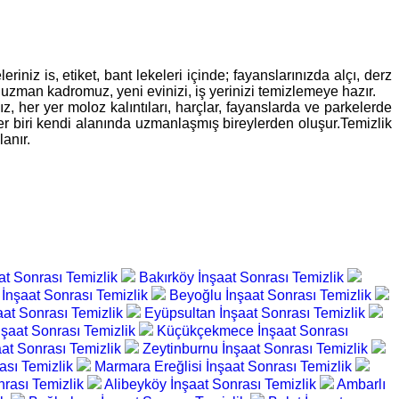
niz is, etiket, bant lekeleri içinde; fayanslarınızda alçı, derz
, uzman kadromuz, yeni evinizi, iş yerinizi temizlemeye hazır.
ız, her yer moloz kalıntıları, harçlar, fayanslarda ve parkelerde
her biri kendi alanında uzmanlaşmış bireylerden oluşur.Temizlik
anır.
at Sonrası Temizlik
Bakırköy İnşaat Sonrası Temizlik
 İnşaat Sonrası Temizlik
Beyoğlu İnşaat Sonrası Temizlik
aat Sonrası Temizlik
Eyüpsultan İnşaat Sonrası Temizlik
nşaat Sonrası Temizlik
Küçükçekmece İnşaat Sonrası
aat Sonrası Temizlik
Zeytinburnu İnşaat Sonrası Temizlik
ası Temizlik
Marmara Ereğlisi İnşaat Sonrası Temizlik
nrası Temizlik
Alibeyköy İnşaat Sonrası Temizlik
Ambarlı