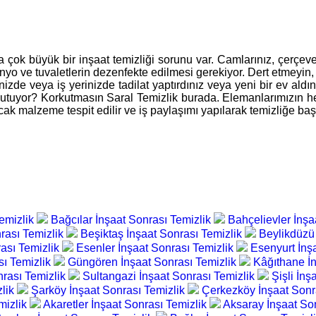
çok büyük bir inşaat temizliği sorunu var. Camlarınız, çerçeveleri
banyo ve tuvaletlerin dezenfekte edilmesi gerekiyor. Dert etmeyin
inizde veya iş yerinizde tadilat yaptırdınız veya yeni bir ev aldın
korkutuyor? Korkutmasın Saral Temizlik burada. Elemanlarımızın 
cak malzeme tespit edilir ve iş paylaşımı yapılarak temizliğe başl
Temizlik
Bağcılar İnşaat Sonrası Temizlik
Bahçelievler İnşa
rası Temizlik
Beşiktaş İnşaat Sonrası Temizlik
Beylikdüzü
rası Temizlik
Esenler İnşaat Sonrası Temizlik
Esenyurt İnş
ı Temizlik
Güngören İnşaat Sonrası Temizlik
Kâğıthane İ
onrası Temizlik
Sultangazi İnşaat Sonrası Temizlik
Şişli İnş
zlik
Şarköy İnşaat Sonrası Temizlik
Çerkezköy İnşaat Sonr
mizlik
Akaretler İnşaat Sonrası Temizlik
Aksaray İnşaat So