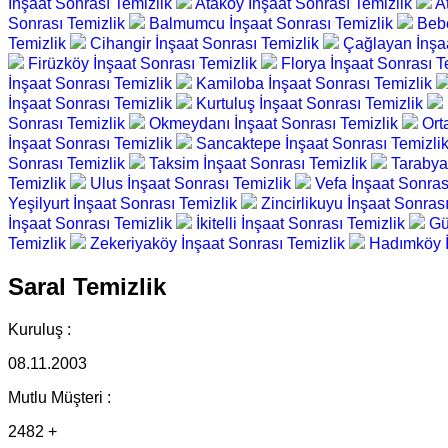
İnşaat Sonrası Temizlik
Ataköy İnşaat Sonrası Temizlik
A
Sonrası Temizlik
Balmumcu İnşaat Sonrası Temizlik
Bebe
Temizlik
Cihangir İnşaat Sonrası Temizlik
Çağlayan İnşa
Firüzköy İnşaat Sonrası Temizlik
Florya İnşaat Sonrası T
İnşaat Sonrası Temizlik
Kamiloba İnşaat Sonrası Temizlik
İnşaat Sonrası Temizlik
Kurtuluş İnşaat Sonrası Temizlik
Sonrası Temizlik
Okmeydanı İnşaat Sonrası Temizlik
Ort
İnşaat Sonrası Temizlik
Sancaktepe İnşaat Sonrası Temizli
Sonrası Temizlik
Taksim İnşaat Sonrası Temizlik
Tarabya
Temizlik
Ulus İnşaat Sonrası Temizlik
Vefa İnşaat Sonras
Yeşilyurt İnşaat Sonrası Temizlik
Zincirlikuyu İnşaat Sonras
İnşaat Sonrası Temizlik
İkitelli İnşaat Sonrası Temizlik
Gü
Temizlik
Zekeriyaköy İnşaat Sonrası Temizlik
Hadımköy İ
Saral Temizlik
Kuruluş :
08.11.2003
Mutlu Müşteri :
2482 +