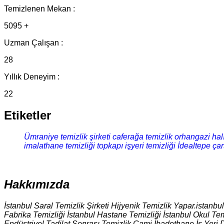
Temizlenen Mekan :
5095 +
Uzman Çalışan :
28
Yıllık Deneyim :
22
Etiketler
Ümraniye temizlik şirketi
caferağa temizlik
orhangazi halı
imalathane temizliği
topkapı işyeri temizliği
İdealtepe çar
Hakkımızda
İstanbul Saral Temizlik Şirketi Hijyenik Temizlik Yapar.istanbu
Fabrika Temizliği İstanbul Hastane Temizliği İstanbul Okul Tem
Endüstriyel Tadilat Sonrası Temizlik Cami İbadethane İş Yeri 