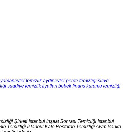
yamanevler temizlik
aydınevler perde temizliği
silivri
liği
suadiye temizlik fiyatları
bebek finans kurumu temizliği
izliği Şirketi İstanbul İnşaat Sonrası Temizliği İstanbul
 Zemin Temizliği İstanbul Kafe Restoran Temizliği Awm Banka
hizmetinizdeyiz