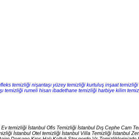
fleks temizliği
nişantaşı yüzey temizliği
kurtuluş inşaat temizliği
şı temizliği
rumeli hisarı ibadethane temizliği
harbiye kilim temiz
l Ev temizliği İstanbul Ofis Temizliği İstanbul Dış Cephe Cam Tem
izliği İstanbul Otel temizliği İstanbul Villa Temizliği İstanbul
Daire Dersane Kreş Halı Koltuk Stor perde Vs Temizliklerinizde 