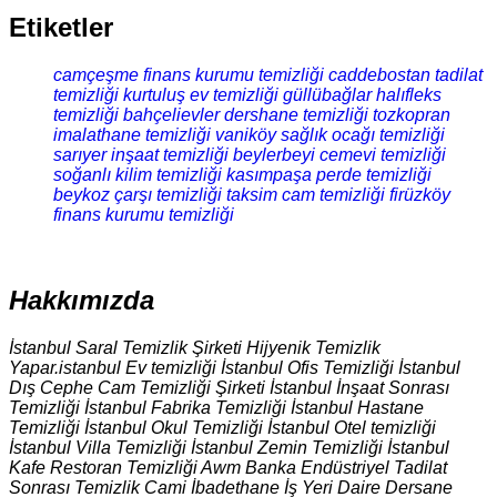
Etiketler
camçeşme finans kurumu temizliği
caddebostan tadilat
temizliği
kurtuluş ev temizliği
güllübağlar halıfleks
temizliği
bahçelievler dershane temizliği
tozkopran
imalathane temizliği
vaniköy sağlık ocağı temizliği
sarıyer inşaat temizliği
beylerbeyi cemevi temizliği
soğanlı kilim temizliği
kasımpaşa perde temizliği
beykoz çarşı temizliği
taksim cam temizliği
firüzköy
finans kurumu temizliği
Hakkımızda
İstanbul Saral Temizlik Şirketi Hijyenik Temizlik
Yapar.istanbul Ev temizliği İstanbul Ofis Temizliği İstanbul
Dış Cephe Cam Temizliği Şirketi İstanbul İnşaat Sonrası
Temizliği İstanbul Fabrika Temizliği İstanbul Hastane
Temizliği İstanbul Okul Temizliği İstanbul Otel temizliği
İstanbul Villa Temizliği İstanbul Zemin Temizliği İstanbul
Kafe Restoran Temizliği Awm Banka Endüstriyel Tadilat
Sonrası Temizlik Cami İbadethane İş Yeri Daire Dersane