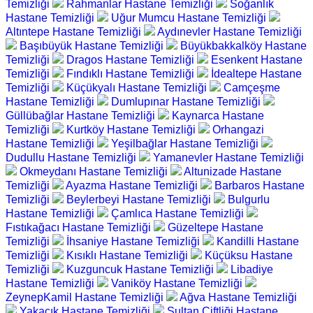
Temizliği
Rahmanlar Hastane Temizliği
Soğanlık
Hastane Temizliği
Uğur Mumcu Hastane Temizliği
Altıntepe Hastane Temizliği
Aydınevler Hastane Temizliği
Başıbüyük Hastane Temizliği
Büyükbakkalköy Hastane
Temizliği
Dragos Hastane Temizliği
Esenkent Hastane
Temizliği
Fındıklı Hastane Temizliği
İdealtepe Hastane
Temizliği
Küçükyalı Hastane Temizliği
Camçeşme
Hastane Temizliği
Dumlupınar Hastane Temizliği
Güllübağlar Hastane Temizliği
Kaynarca Hastane
Temizliği
Kurtköy Hastane Temizliği
Orhangazi
Hastane Temizliği
Yeşilbağlar Hastane Temizliği
Dudullu Hastane Temizliği
Yamanevler Hastane Temizliği
Okmeydanı Hastane Temizliği
Altunizade Hastane
Temizliği
Ayazma Hastane Temizliği
Barbaros Hastane
Temizliği
Beylerbeyi Hastane Temizliği
Bulgurlu
Hastane Temizliği
Çamlıca Hastane Temizliği
Fıstıkağacı Hastane Temizliği
Güzeltepe Hastane
Temizliği
İhsaniye Hastane Temizliği
Kandilli Hastane
Temizliği
Kısıklı Hastane Temizliği
Küçüksu Hastane
Temizliği
Kuzguncuk Hastane Temizliği
Libadiye
Hastane Temizliği
Vaniköy Hastane Temizliği
ZeynepKamil Hastane Temizliği
Ağva Hastane Temizliği
Yakacık Hastane Temizliği
Sultan Çiftliği Hastane