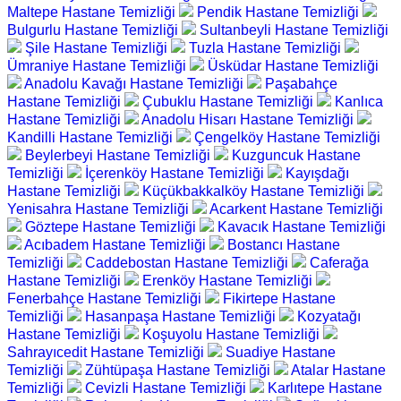
Maltepe Hastane Temizliği
Pendik Hastane Temizliği
Bulgurlu Hastane Temizliği
Sultanbeyli Hastane Temizliği
Şile Hastane Temizliği
Tuzla Hastane Temizliği
Ümraniye Hastane Temizliği
Üsküdar Hastane Temizliği
Anadolu Kavağı Hastane Temizliği
Paşabahçe
Hastane Temizliği
Çubuklu Hastane Temizliği
Kanlıca
Hastane Temizliği
Anadolu Hisarı Hastane Temizliği
Kandilli Hastane Temizliği
Çengelköy Hastane Temizliği
Beylerbeyi Hastane Temizliği
Kuzguncuk Hastane
Temizliği
İçerenköy Hastane Temizliği
Kayışdağı
Hastane Temizliği
Küçükbakkalköy Hastane Temizliği
Yenisahra Hastane Temizliği
Acarkent Hastane Temizliği
Göztepe Hastane Temizliği
Kavacık Hastane Temizliği
Acıbadem Hastane Temizliği
Bostancı Hastane
Temizliği
Caddebostan Hastane Temizliği
Caferağa
Hastane Temizliği
Erenköy Hastane Temizliği
Fenerbahçe Hastane Temizliği
Fikirtepe Hastane
Temizliği
Hasanpaşa Hastane Temizliği
Kozyatağı
Hastane Temizliği
Koşuyolu Hastane Temizliği
Sahrayıcedit Hastane Temizliği
Suadiye Hastane
Temizliği
Zühtüpaşa Hastane Temizliği
Atalar Hastane
Temizliği
Cevizli Hastane Temizliği
Karlıtepe Hastane