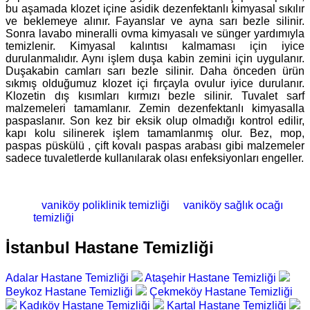
bu aşamada klozet içine asidik dezenfektanlı kimyasal sıkılır
ve beklemeye alınır. Fayanslar ve ayna sarı bezle silinir.
Sonra lavabo mineralli ovma kimyasalı ve sünger yardımıyla
temizlenir. Kimyasal kalıntısı kalmaması için iyice
durulanmalıdır. Aynı işlem duşa kabin zemini için uygulanır.
Duşakabin camları sarı bezle silinir. Daha önceden ürün
sıkmış olduğumuz klozet içi fırçayla ovulur iyice durulanır.
Klozetin dış kısımları kırmızı bezle silinir. Tuvalet sarf
malzemeleri tamamlanır. Zemin dezenfektanlı kimyasalla
paspaslanır. Son kez bir eksik olup olmadığı kontrol edilir,
kapı kolu silinerek işlem tamamlanmış olur. Bez, mop,
paspas püskülü , çift kovalı paspas arabası gibi malzemeler
sadece tuvaletlerde kullanılarak olası enfeksiyonları engeller.
vaniköy poliklinik temizliği
vaniköy sağlık ocağı
temizliği
İstanbul Hastane Temizliği
Adalar Hastane Temizliği
Ataşehir Hastane Temizliği
Beykoz Hastane Temizliği
Çekmeköy Hastane Temizliği
Kadıköy Hastane Temizliği
Kartal Hastane Temizliği