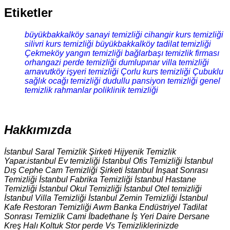
Etiketler
büyükbakkalköy sanayi temizliği
cihangir kurs temizliği
silivri kurs temizliği
büyükbakkalköy tadilat temizliği
Çekmeköy yangın temizliği
bağlarbaşı temizlik firması
orhangazi perde temizliği
dumlupınar villa temizliği
arnavutköy işyeri temizliği
Çorlu kurs temizliği
Çubuklu
sağlık ocağı temizliği
dudullu pansiyon temizliği
genel
temizlik
rahmanlar poliklinik temizliği
Hakkımızda
İstanbul Saral Temizlik Şirketi Hijyenik Temizlik
Yapar.istanbul Ev temizliği İstanbul Ofis Temizliği İstanbul
Dış Cephe Cam Temizliği Şirketi İstanbul İnşaat Sonrası
Temizliği İstanbul Fabrika Temizliği İstanbul Hastane
Temizliği İstanbul Okul Temizliği İstanbul Otel temizliği
İstanbul Villa Temizliği İstanbul Zemin Temizliği İstanbul
Kafe Restoran Temizliği Awm Banka Endüstriyel Tadilat
Sonrası Temizlik Cami İbadethane İş Yeri Daire Dersane
Kreş Halı Koltuk Stor perde Vs Temizliklerinizde