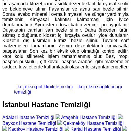
bu aşamada klozet içine asidik dezenfektanlı kimyasal sıkılır
ve beklemeye alınır. Fayanslar ve ayna sarı bezle silinir.
Sonra lavabo mineralli ovma kimyasalı ve sünger yardımıyla
temizlenir. Kimyasal kalıntısı kalmaması için iyice
durulanmalıdır. Aynı işlem duşa kabin zemini için uygulanır.
Duşakabin camları sarı bezle silinir. Daha önceden ürün
sıkmış olduğumuz klozet içi fırçayla ovulur iyice durulanır.
Klozetin dış kısımları kırmızı bezle silinir. Tuvalet sarf
malzemeleri tamamlanır. Zemin dezenfektanlı kimyasalla
paspaslanır. Son kez bir eksik olup olmadığı kontrol edilir,
kapı kolu silinerek işlem tamamlanmış olur. Bez, mop,
paspas püskülü , çift kovalı paspas arabası gibi malzemeler
sadece tuvaletlerde kullanılarak olası enfeksiyonları engeller.
küçüksu poliklinik temizliği
küçüksu sağlık ocağı
temizliği
İstanbul Hastane Temizliği
Adalar Hastane Temizliği
Ataşehir Hastane Temizliği
Beykoz Hastane Temizliği
Çekmeköy Hastane Temizliği
Kadıköy Hastane Temizliği
Kartal Hastane Temizliği