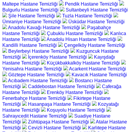
Maltepe Hastane Temizliği
Pendik Hastane Temizliği
Bulgurlu Hastane Temizliği
Sultanbeyli Hastane Temizliği
Şile Hastane Temizliği
Tuzla Hastane Temizliği
Ümraniye Hastane Temizliği
Üsküdar Hastane Temizliği
Anadolu Kavağı Hastane Temizliği
Paşabahçe
Hastane Temizliği
Çubuklu Hastane Temizliği
Kanlıca
Hastane Temizliği
Anadolu Hisarı Hastane Temizliği
Kandilli Hastane Temizliği
Çengelköy Hastane Temizliği
Beylerbeyi Hastane Temizliği
Kuzguncuk Hastane
Temizliği
İçerenköy Hastane Temizliği
Kayışdağı
Hastane Temizliği
Küçükbakkalköy Hastane Temizliği
Yenisahra Hastane Temizliği
Acarkent Hastane Temizliği
Göztepe Hastane Temizliği
Kavacık Hastane Temizliği
Acıbadem Hastane Temizliği
Bostancı Hastane
Temizliği
Caddebostan Hastane Temizliği
Caferağa
Hastane Temizliği
Erenköy Hastane Temizliği
Fenerbahçe Hastane Temizliği
Fikirtepe Hastane
Temizliği
Hasanpaşa Hastane Temizliği
Kozyatağı
Hastane Temizliği
Koşuyolu Hastane Temizliği
Sahrayıcedit Hastane Temizliği
Suadiye Hastane
Temizliği
Zühtüpaşa Hastane Temizliği
Atalar Hastane
Temizliği
Cevizli Hastane Temizliği
Karlıtepe Hastane