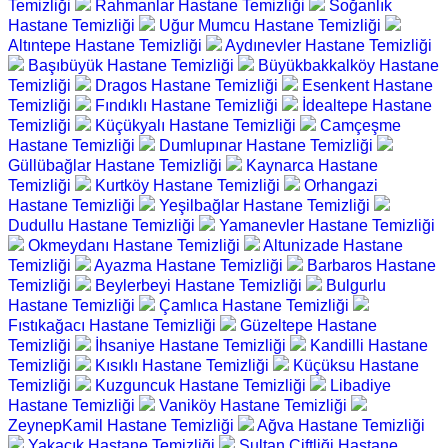
Temizliği
Rahmanlar Hastane Temizliği
Soğanlık
Hastane Temizliği
Uğur Mumcu Hastane Temizliği
Altıntepe Hastane Temizliği
Aydınevler Hastane Temizliği
Başıbüyük Hastane Temizliği
Büyükbakkalköy Hastane
Temizliği
Dragos Hastane Temizliği
Esenkent Hastane
Temizliği
Fındıklı Hastane Temizliği
İdealtepe Hastane
Temizliği
Küçükyalı Hastane Temizliği
Camçeşme
Hastane Temizliği
Dumlupınar Hastane Temizliği
Güllübağlar Hastane Temizliği
Kaynarca Hastane
Temizliği
Kurtköy Hastane Temizliği
Orhangazi
Hastane Temizliği
Yeşilbağlar Hastane Temizliği
Dudullu Hastane Temizliği
Yamanevler Hastane Temizliği
Okmeydanı Hastane Temizliği
Altunizade Hastane
Temizliği
Ayazma Hastane Temizliği
Barbaros Hastane
Temizliği
Beylerbeyi Hastane Temizliği
Bulgurlu
Hastane Temizliği
Çamlıca Hastane Temizliği
Fıstıkağacı Hastane Temizliği
Güzeltepe Hastane
Temizliği
İhsaniye Hastane Temizliği
Kandilli Hastane
Temizliği
Kısıklı Hastane Temizliği
Küçüksu Hastane
Temizliği
Kuzguncuk Hastane Temizliği
Libadiye
Hastane Temizliği
Vaniköy Hastane Temizliği
ZeynepKamil Hastane Temizliği
Ağva Hastane Temizliği
Yakacık Hastane Temizliği
Sultan Çiftliği Hastane