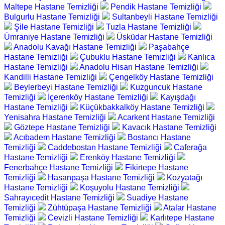
Maltepe Hastane Temizliği
Pendik Hastane Temizliği
Bulgurlu Hastane Temizliği
Sultanbeyli Hastane Temizliği
Şile Hastane Temizliği
Tuzla Hastane Temizliği
Ümraniye Hastane Temizliği
Üsküdar Hastane Temizliği
Anadolu Kavağı Hastane Temizliği
Paşabahçe
Hastane Temizliği
Çubuklu Hastane Temizliği
Kanlıca
Hastane Temizliği
Anadolu Hisarı Hastane Temizliği
Kandilli Hastane Temizliği
Çengelköy Hastane Temizliği
Beylerbeyi Hastane Temizliği
Kuzguncuk Hastane
Temizliği
İçerenköy Hastane Temizliği
Kayışdağı
Hastane Temizliği
Küçükbakkalköy Hastane Temizliği
Yenisahra Hastane Temizliği
Acarkent Hastane Temizliği
Göztepe Hastane Temizliği
Kavacık Hastane Temizliği
Acıbadem Hastane Temizliği
Bostancı Hastane
Temizliği
Caddebostan Hastane Temizliği
Caferağa
Hastane Temizliği
Erenköy Hastane Temizliği
Fenerbahçe Hastane Temizliği
Fikirtepe Hastane
Temizliği
Hasanpaşa Hastane Temizliği
Kozyatağı
Hastane Temizliği
Koşuyolu Hastane Temizliği
Sahrayıcedit Hastane Temizliği
Suadiye Hastane
Temizliği
Zühtüpaşa Hastane Temizliği
Atalar Hastane
Temizliği
Cevizli Hastane Temizliği
Karlıtepe Hastane