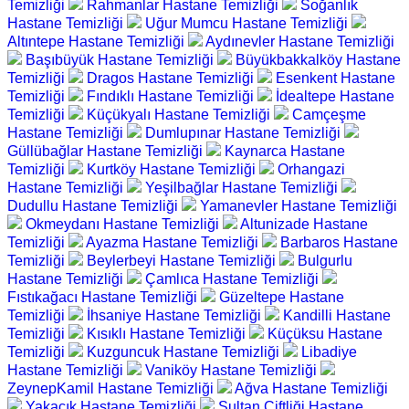
Temizliği
Rahmanlar Hastane Temizliği
Soğanlık
Hastane Temizliği
Uğur Mumcu Hastane Temizliği
Altıntepe Hastane Temizliği
Aydınevler Hastane Temizliği
Başıbüyük Hastane Temizliği
Büyükbakkalköy Hastane
Temizliği
Dragos Hastane Temizliği
Esenkent Hastane
Temizliği
Fındıklı Hastane Temizliği
İdealtepe Hastane
Temizliği
Küçükyalı Hastane Temizliği
Camçeşme
Hastane Temizliği
Dumlupınar Hastane Temizliği
Güllübağlar Hastane Temizliği
Kaynarca Hastane
Temizliği
Kurtköy Hastane Temizliği
Orhangazi
Hastane Temizliği
Yeşilbağlar Hastane Temizliği
Dudullu Hastane Temizliği
Yamanevler Hastane Temizliği
Okmeydanı Hastane Temizliği
Altunizade Hastane
Temizliği
Ayazma Hastane Temizliği
Barbaros Hastane
Temizliği
Beylerbeyi Hastane Temizliği
Bulgurlu
Hastane Temizliği
Çamlıca Hastane Temizliği
Fıstıkağacı Hastane Temizliği
Güzeltepe Hastane
Temizliği
İhsaniye Hastane Temizliği
Kandilli Hastane
Temizliği
Kısıklı Hastane Temizliği
Küçüksu Hastane
Temizliği
Kuzguncuk Hastane Temizliği
Libadiye
Hastane Temizliği
Vaniköy Hastane Temizliği
ZeynepKamil Hastane Temizliği
Ağva Hastane Temizliği
Yakacık Hastane Temizliği
Sultan Çiftliği Hastane