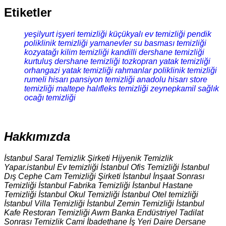
Etiketler
yeşilyurt işyeri temizliği
küçükyalı ev temizliği
pendik
poliklinik temizliği
yamanevler su basması temizliği
kozyatağı kilim temizliği
kandilli dershane temizliği
kurtuluş dershane temizliği
tozkopran yatak temizliği
orhangazi yatak temizliği
rahmanlar poliklinik temizliği
rumeli hisarı pansiyon temizliği
anadolu hisarı store
temizliği
maltepe halıfleks temizliği
zeynepkamil sağlık
ocağı temizliği
Hakkımızda
İstanbul Saral Temizlik Şirketi Hijyenik Temizlik
Yapar.istanbul Ev temizliği İstanbul Ofis Temizliği İstanbul
Dış Cephe Cam Temizliği Şirketi İstanbul İnşaat Sonrası
Temizliği İstanbul Fabrika Temizliği İstanbul Hastane
Temizliği İstanbul Okul Temizliği İstanbul Otel temizliği
İstanbul Villa Temizliği İstanbul Zemin Temizliği İstanbul
Kafe Restoran Temizliği Awm Banka Endüstriyel Tadilat
Sonrası Temizlik Cami İbadethane İş Yeri Daire Dersane