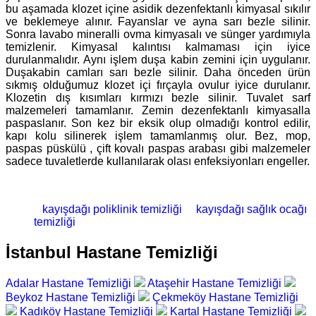
bu aşamada klozet içine asidik dezenfektanlı kimyasal sıkılır
ve beklemeye alınır. Fayanslar ve ayna sarı bezle silinir.
Sonra lavabo mineralli ovma kimyasalı ve sünger yardımıyla
temizlenir. Kimyasal kalıntısı kalmaması için iyice
durulanmalıdır. Aynı işlem duşa kabin zemini için uygulanır.
Duşakabin camları sarı bezle silinir. Daha önceden ürün
sıkmış olduğumuz klozet içi fırçayla ovulur iyice durulanır.
Klozetin dış kısımları kırmızı bezle silinir. Tuvalet sarf
malzemeleri tamamlanır. Zemin dezenfektanlı kimyasalla
paspaslanır. Son kez bir eksik olup olmadığı kontrol edilir,
kapı kolu silinerek işlem tamamlanmış olur. Bez, mop,
paspas püskülü , çift kovalı paspas arabası gibi malzemeler
sadece tuvaletlerde kullanılarak olası enfeksiyonları engeller.
kayışdağı poliklinik temizliği
kayışdağı sağlık ocağı
temizliği
İstanbul Hastane Temizliği
Adalar Hastane Temizliği
Ataşehir Hastane Temizliği
Beykoz Hastane Temizliği
Çekmeköy Hastane Temizliği
Kadıköy Hastane Temizliği
Kartal Hastane Temizliği