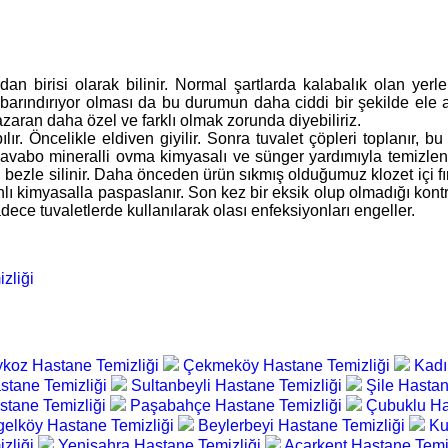
an birisi olarak bilinir. Normal şartlarda kalabalık olan yerl
rı barındırıyor olması da bu durumun daha ciddi bir şekilde ele
zaran daha özel ve farklı olmak zorunda diyebiliriz.
ılır. Öncelikle eldiven giyilir. Sonra tuvalet çöpleri toplanır, 
 lavabo mineralli ovma kimyasalı ve sünger yardımıyla temizlenir
bezle silinir. Daha önceden ürün sıkmış olduğumuz klozet içi fırça
lı kimyasalla paspaslanır. Son kez bir eksik olup olmadığı kontr
ece tuvaletlerde kullanılarak olası enfeksiyonları engeller.
zliği
koz Hastane Temizliği
Çekmeköy Hastane Temizliği
Kadı
stane Temizliği
Sultanbeyli Hastane Temizliği
Şile Hastan
stane Temizliği
Paşabahçe Hastane Temizliği
Çubuklu Ha
elköy Hastane Temizliği
Beylerbeyi Hastane Temizliği
Ku
zliği
Yenisahra Hastane Temizliği
Acarkent Hastane Temi