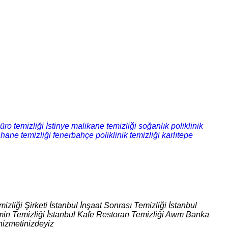
üro temizliği
İstinye malikane temizliği
soğanlık poliklinik
hane temizliği
fenerbahçe poliklinik temizliği
karlıtepe
izliği Şirketi İstanbul İnşaat Sonrası Temizliği İstanbul
 Zemin Temizliği İstanbul Kafe Restoran Temizliği Awm Banka
hizmetinizdeyiz