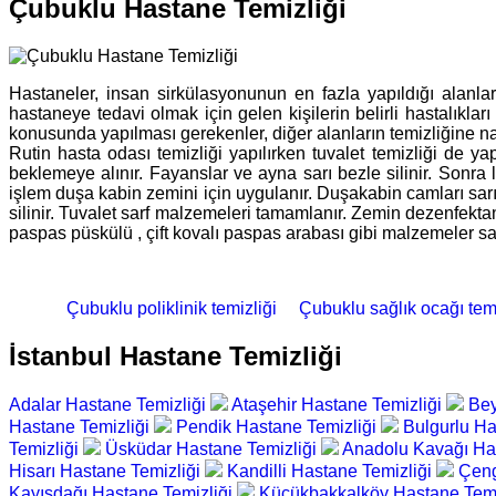
Çubuklu Hastane Temizliği
Hastaneler, insan sirkülasyonunun en fazla yapıldığı alanlard
hastaneye tedavi olmak için gelen kişilerin belirli hastalıkla
konusunda yapılması gerekenler, diğer alanların temizliğine na
Rutin hasta odası temizliği yapılırken tuvalet temizliği de yap
beklemeye alınır. Fayanslar ve ayna sarı bezle silinir. Sonra
işlem duşa kabin zemini için uygulanır. Duşakabin camları sarı 
silinir. Tuvalet sarf malzemeleri tamamlanır. Zemin dezenfektan
paspas püskülü , çift kovalı paspas arabası gibi malzemeler sad
Çubuklu poliklinik temizliği
Çubuklu sağlık ocağı temi
İstanbul Hastane Temizliği
Adalar Hastane Temizliği
Ataşehir Hastane Temizliği
Bey
Hastane Temizliği
Pendik Hastane Temizliği
Bulgurlu Ha
Temizliği
Üsküdar Hastane Temizliği
Anadolu Kavağı Ha
Hisarı Hastane Temizliği
Kandilli Hastane Temizliği
Çeng
Kayışdağı Hastane Temizliği
Küçükbakkalköy Hastane Temi