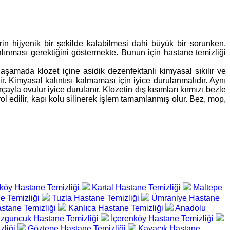
erin hijyenik bir şekilde kalabilmesi dahi büyük bir sorunken,
 alınması gerektiğini göstermekte. Bunun için hastane temizliği
bu aşamada klozet içine asidik dezenfektanlı kimyasal sıkılır ve
. Kimyasal kalıntısı kalmaması için iyice durulanmalıdır. Aynı
yla ovulur iyice durulanır. Klozetin dış kısımları kırmızı bezle
ol edilir, kapı kolu silinerek işlem tamamlanmış olur. Bez, mop,
köy Hastane Temizliği
Kartal Hastane Temizliği
Maltepe
e Temizliği
Tuzla Hastane Temizliği
Ümraniye Hastane
stane Temizliği
Kanlıca Hastane Temizliği
Anadolu
zguncuk Hastane Temizliği
İçerenköy Hastane Temizliği
zliği
Göztepe Hastane Temizliği
Kavacık Hastane