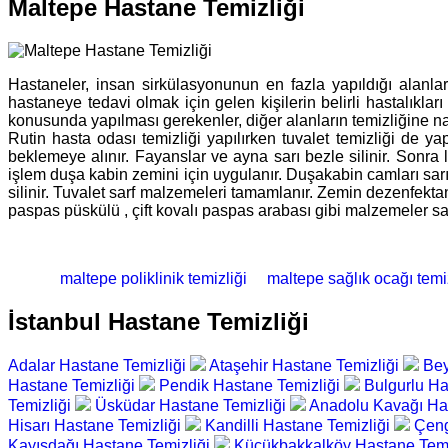
Maltepe Hastane Temizliği
Hastaneler, insan sirkülasyonunun en fazla yapıldığı alanlard
hastaneye tedavi olmak için gelen kişilerin belirli hastalıkla
konusunda yapılması gerekenler, diğer alanların temizliğine na
Rutin hasta odası temizliği yapılırken tuvalet temizliği de yap
beklemeye alınır. Fayanslar ve ayna sarı bezle silinir. Sonra
işlem duşa kabin zemini için uygulanır. Duşakabin camları sarı 
silinir. Tuvalet sarf malzemeleri tamamlanır. Zemin dezenfektan
paspas püskülü , çift kovalı paspas arabası gibi malzemeler sad
maltepe poliklinik temizliği
maltepe sağlık ocağı temiz
İstanbul Hastane Temizliği
Adalar Hastane Temizliği
Ataşehir Hastane Temizliği
Bey
Hastane Temizliği
Pendik Hastane Temizliği
Bulgurlu Ha
Temizliği
Üsküdar Hastane Temizliği
Anadolu Kavağı Ha
Hisarı Hastane Temizliği
Kandilli Hastane Temizliği
Çeng
Kayışdağı Hastane Temizliği
Küçükbakkalköy Hastane Temi