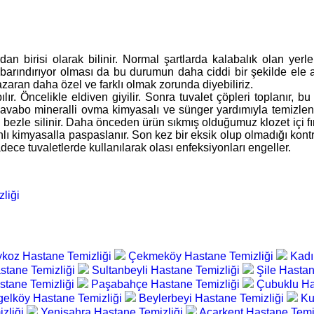
an birisi olarak bilinir. Normal şartlarda kalabalık olan yerl
rı barındırıyor olması da bu durumun daha ciddi bir şekilde ele
zaran daha özel ve farklı olmak zorunda diyebiliriz.
ılır. Öncelikle eldiven giyilir. Sonra tuvalet çöpleri toplanır, 
 lavabo mineralli ovma kimyasalı ve sünger yardımıyla temizlenir
bezle silinir. Daha önceden ürün sıkmış olduğumuz klozet içi fırça
lı kimyasalla paspaslanır. Son kez bir eksik olup olmadığı kontr
ece tuvaletlerde kullanılarak olası enfeksiyonları engeller.
liği
koz Hastane Temizliği
Çekmeköy Hastane Temizliği
Kadı
stane Temizliği
Sultanbeyli Hastane Temizliği
Şile Hastan
stane Temizliği
Paşabahçe Hastane Temizliği
Çubuklu Ha
elköy Hastane Temizliği
Beylerbeyi Hastane Temizliği
Ku
zliği
Yenisahra Hastane Temizliği
Acarkent Hastane Temi