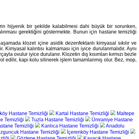
erin hijyenik bir şekilde kalabilmesi dahi büyük bir sorunken,
 alınması gerektiğini göstermekte. Bunun için hastane temizliği
bu aşamada klozet içine asidik dezenfektanlı kimyasal sıkılır ve
. Kimyasal kalıntısı kalmaması için iyice durulanmalıdır. Aynı
yla ovulur iyice durulanır. Klozetin dış kısımları kırmızı bezle
ol edilir, kapı kolu silinerek işlem tamamlanmış olur. Bez, mop,
köy Hastane Temizliği
Kartal Hastane Temizliği
Maltepe
e Temizliği
Tuzla Hastane Temizliği
Ümraniye Hastane
stane Temizliği
Kanlıca Hastane Temizliği
Anadolu
zguncuk Hastane Temizliği
İçerenköy Hastane Temizliği
zliği
Göztepe Hastane Temizliği
Kavacık Hastane