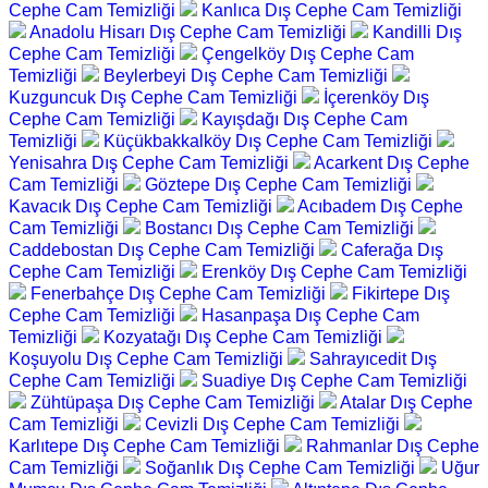
Cephe Cam Temizliği
Kanlıca Dış Cephe Cam Temizliği
Anadolu Hisarı Dış Cephe Cam Temizliği
Kandilli Dış
Cephe Cam Temizliği
Çengelköy Dış Cephe Cam
Temizliği
Beylerbeyi Dış Cephe Cam Temizliği
Kuzguncuk Dış Cephe Cam Temizliği
İçerenköy Dış
Cephe Cam Temizliği
Kayışdağı Dış Cephe Cam
Temizliği
Küçükbakkalköy Dış Cephe Cam Temizliği
Yenisahra Dış Cephe Cam Temizliği
Acarkent Dış Cephe
Cam Temizliği
Göztepe Dış Cephe Cam Temizliği
Kavacık Dış Cephe Cam Temizliği
Acıbadem Dış Cephe
Cam Temizliği
Bostancı Dış Cephe Cam Temizliği
Caddebostan Dış Cephe Cam Temizliği
Caferağa Dış
Cephe Cam Temizliği
Erenköy Dış Cephe Cam Temizliği
Fenerbahçe Dış Cephe Cam Temizliği
Fikirtepe Dış
Cephe Cam Temizliği
Hasanpaşa Dış Cephe Cam
Temizliği
Kozyatağı Dış Cephe Cam Temizliği
Koşuyolu Dış Cephe Cam Temizliği
Sahrayıcedit Dış
Cephe Cam Temizliği
Suadiye Dış Cephe Cam Temizliği
Zühtüpaşa Dış Cephe Cam Temizliği
Atalar Dış Cephe
Cam Temizliği
Cevizli Dış Cephe Cam Temizliği
Karlıtepe Dış Cephe Cam Temizliği
Rahmanlar Dış Cephe
Cam Temizliği
Soğanlık Dış Cephe Cam Temizliği
Uğur