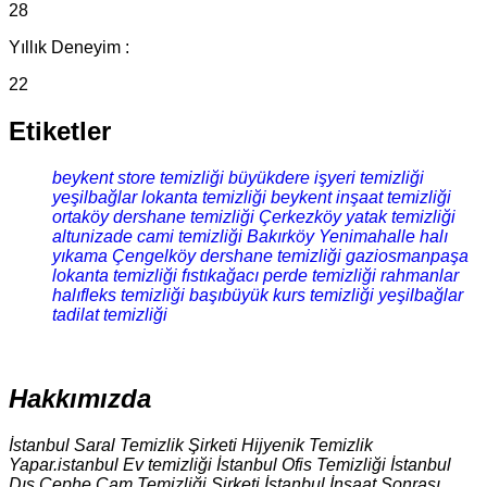
28
Yıllık Deneyim :
22
Etiketler
beykent store temizliği
büyükdere işyeri temizliği
yeşilbağlar lokanta temizliği
beykent inşaat temizliği
ortaköy dershane temizliği
Çerkezköy yatak temizliği
altunizade cami temizliği
Bakırköy Yenimahalle halı
yıkama
Çengelköy dershane temizliği
gaziosmanpaşa
lokanta temizliği
fıstıkağacı perde temizliği
rahmanlar
halıfleks temizliği
başıbüyük kurs temizliği
yeşilbağlar
tadilat temizliği
Hakkımızda
İstanbul Saral Temizlik Şirketi Hijyenik Temizlik
Yapar.istanbul Ev temizliği İstanbul Ofis Temizliği İstanbul
Dış Cephe Cam Temizliği Şirketi İstanbul İnşaat Sonrası