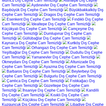
Mumcu Dış Cephe Cam Temizliği
Altıntepe Dış Cephe
Cam Temizliği
Aydınevler Dış Cephe Cam Temizliği
Başıbüyük Dış Cephe Cam Temizliği
Büyükbakkalköy Dış
Cephe Cam Temizliği
Dragos Dış Cephe Cam Temizliği
Esenkent Dış Cephe Cam Temizliği
Fındıklı Dış Cephe
Cam Temizliği
İdealtepe Dış Cephe Cam Temizliği
Küçükyalı Dış Cephe Cam Temizliği
Camçeşme Dış
Cephe Cam Temizliği
Dumlupınar Dış Cephe Cam
Temizliği
Güllübağlar Dış Cephe Cam Temizliği
Kaynarca Dış Cephe Cam Temizliği
Kurtköy Dış Cephe
Cam Temizliği
Orhangazi Dış Cephe Cam Temizliği
Yeşilbağlar Dış Cephe Cam Temizliği
Dudullu Dış Cephe
Cam Temizliği
Yamanevler Dış Cephe Cam Temizliği
Okmeydanı Dış Cephe Cam Temizliği
Altunizade Dış
Cephe Cam Temizliği
Ayazma Dış Cephe Cam Temizliği
Barbaros Dış Cephe Cam Temizliği
Beylerbeyi Dış
Cephe Cam Temizliği
Bulgurlu Dış Cephe Cam Temizliği
Çamlıca Dış Cephe Cam Temizliği
Fıstıkağacı Dış
Cephe Cam Temizliği
Güzeltepe Dış Cephe Cam
Temizliği
İhsaniye Dış Cephe Cam Temizliği
Kandilli
Dış Cephe Cam Temizliği
Kısıklı Dış Cephe Cam
Temizliği
Küçüksu Dış Cephe Cam Temizliği
Kuzguncuk Dış Cephe Cam Temizliği
Libadiye Dış Cephe