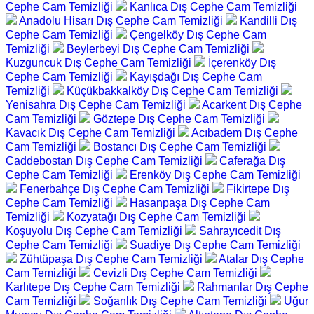
Cephe Cam Temizliği
Kanlıca Dış Cephe Cam Temizliği
Anadolu Hisarı Dış Cephe Cam Temizliği
Kandilli Dış
Cephe Cam Temizliği
Çengelköy Dış Cephe Cam
Temizliği
Beylerbeyi Dış Cephe Cam Temizliği
Kuzguncuk Dış Cephe Cam Temizliği
İçerenköy Dış
Cephe Cam Temizliği
Kayışdağı Dış Cephe Cam
Temizliği
Küçükbakkalköy Dış Cephe Cam Temizliği
Yenisahra Dış Cephe Cam Temizliği
Acarkent Dış Cephe
Cam Temizliği
Göztepe Dış Cephe Cam Temizliği
Kavacık Dış Cephe Cam Temizliği
Acıbadem Dış Cephe
Cam Temizliği
Bostancı Dış Cephe Cam Temizliği
Caddebostan Dış Cephe Cam Temizliği
Caferağa Dış
Cephe Cam Temizliği
Erenköy Dış Cephe Cam Temizliği
Fenerbahçe Dış Cephe Cam Temizliği
Fikirtepe Dış
Cephe Cam Temizliği
Hasanpaşa Dış Cephe Cam
Temizliği
Kozyatağı Dış Cephe Cam Temizliği
Koşuyolu Dış Cephe Cam Temizliği
Sahrayıcedit Dış
Cephe Cam Temizliği
Suadiye Dış Cephe Cam Temizliği
Zühtüpaşa Dış Cephe Cam Temizliği
Atalar Dış Cephe
Cam Temizliği
Cevizli Dış Cephe Cam Temizliği
Karlıtepe Dış Cephe Cam Temizliği
Rahmanlar Dış Cephe
Cam Temizliği
Soğanlık Dış Cephe Cam Temizliği
Uğur