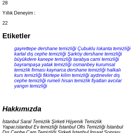
28
Yıllık Deneyim :
22
Etiketler
gayrettepe dershane temizliği
Çubuklu lokanta temizliği
kartal dış cephe temizliği
Şarköy dershane temizliği
büyükdere kanepe temizliği
tarabya cami temizliği
bayrampaşa yatak temizliği
osmanbey kurumsal
temizlik firması
kaynarca dershane temizliği
halkalı
kurs temizliği
fikirtepe kilim temizliği
aydınevler dış
cephe temizliği
rumeli hisarı temizlik fiyatları
avcılar
yangın temizliği
Hakkımızda
İstanbul Saral Temizlik Şirketi Hijyenik Temizlik
Yapar.istanbul Ev temizliği İstanbul Ofis Temizliği İstanbul
Dış Cephe Cam Temizliği Şirketi İstanbul İnşaat Sonrası