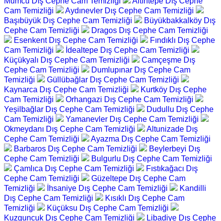
Mumcu Dış Cephe Cam Temizliği
Altıntepe Dış Cephe
Cam Temizliği
Aydınevler Dış Cephe Cam Temizliği
Başıbüyük Dış Cephe Cam Temizliği
Büyükbakkalköy Dış
Cephe Cam Temizliği
Dragos Dış Cephe Cam Temizliği
Esenkent Dış Cephe Cam Temizliği
Fındıklı Dış Cephe
Cam Temizliği
İdealtepe Dış Cephe Cam Temizliği
Küçükyalı Dış Cephe Cam Temizliği
Camçeşme Dış
Cephe Cam Temizliği
Dumlupınar Dış Cephe Cam
Temizliği
Güllübağlar Dış Cephe Cam Temizliği
Kaynarca Dış Cephe Cam Temizliği
Kurtköy Dış Cephe
Cam Temizliği
Orhangazi Dış Cephe Cam Temizliği
Yeşilbağlar Dış Cephe Cam Temizliği
Dudullu Dış Cephe
Cam Temizliği
Yamanevler Dış Cephe Cam Temizliği
Okmeydanı Dış Cephe Cam Temizliği
Altunizade Dış
Cephe Cam Temizliği
Ayazma Dış Cephe Cam Temizliği
Barbaros Dış Cephe Cam Temizliği
Beylerbeyi Dış
Cephe Cam Temizliği
Bulgurlu Dış Cephe Cam Temizliği
Çamlıca Dış Cephe Cam Temizliği
Fıstıkağacı Dış
Cephe Cam Temizliği
Güzeltepe Dış Cephe Cam
Temizliği
İhsaniye Dış Cephe Cam Temizliği
Kandilli
Dış Cephe Cam Temizliği
Kısıklı Dış Cephe Cam
Temizliği
Küçüksu Dış Cephe Cam Temizliği
Kuzguncuk Dış Cephe Cam Temizliği
Libadiye Dış Cephe