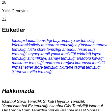
28
Yıllık Deneyim :
22
Etiketler
topkapı tadilat temizliği
bayrampaşa ev temizliği
küçükbakkalköy restaurant temizliği
eyüpsultan sanayi
temizliği
tuzla store temizliği
anadolu hisarı kurs
temizliği
zeynepkamil yatak temizliği
tekirdağ işyeri
temizliği
zincirlikuyu sanayi temizliği
anadolu kavağı
malikane temizliği
marmara ereğlisi kurumsal temizlik
firması
etiler store temizliği
fikirtepe tadilat temizliği
Şirinevler villa temizliği
Hakkımızda
İstanbul Saral Temizlik Şirketi Hijyenik Temizlik
Yapar.istanbul Ev temizliği İstanbul Ofis Temizliği İstanbul
Dış Cephe Cam Temizliği Şirketi İstanbul İnşaat Sonrası