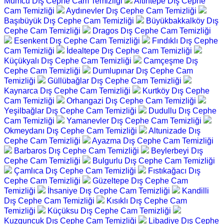
Mumcu Dış Cephe Cam Temizliği
Altıntepe Dış Cephe
Cam Temizliği
Aydınevler Dış Cephe Cam Temizliği
Başıbüyük Dış Cephe Cam Temizliği
Büyükbakkalköy Dış
Cephe Cam Temizliği
Dragos Dış Cephe Cam Temizliği
Esenkent Dış Cephe Cam Temizliği
Fındıklı Dış Cephe
Cam Temizliği
İdealtepe Dış Cephe Cam Temizliği
Küçükyalı Dış Cephe Cam Temizliği
Camçeşme Dış
Cephe Cam Temizliği
Dumlupınar Dış Cephe Cam
Temizliği
Güllübağlar Dış Cephe Cam Temizliği
Kaynarca Dış Cephe Cam Temizliği
Kurtköy Dış Cephe
Cam Temizliği
Orhangazi Dış Cephe Cam Temizliği
Yeşilbağlar Dış Cephe Cam Temizliği
Dudullu Dış Cephe
Cam Temizliği
Yamanevler Dış Cephe Cam Temizliği
Okmeydanı Dış Cephe Cam Temizliği
Altunizade Dış
Cephe Cam Temizliği
Ayazma Dış Cephe Cam Temizliği
Barbaros Dış Cephe Cam Temizliği
Beylerbeyi Dış
Cephe Cam Temizliği
Bulgurlu Dış Cephe Cam Temizliği
Çamlıca Dış Cephe Cam Temizliği
Fıstıkağacı Dış
Cephe Cam Temizliği
Güzeltepe Dış Cephe Cam
Temizliği
İhsaniye Dış Cephe Cam Temizliği
Kandilli
Dış Cephe Cam Temizliği
Kısıklı Dış Cephe Cam
Temizliği
Küçüksu Dış Cephe Cam Temizliği
Kuzguncuk Dış Cephe Cam Temizliği
Libadiye Dış Cephe