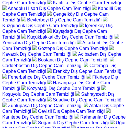
Cephe Cam Temizliği
Kanlıca Dış Cephe Cam Temizliği
Anadolu Hisarı Dış Cephe Cam Temizliği
Kandilli Dış
Cephe Cam Temizliği
Çengelköy Dış Cephe Cam
Temizliği
Beylerbeyi Dış Cephe Cam Temizliği
Kuzguncuk Dış Cephe Cam Temizliği
İçerenköy Dış
Cephe Cam Temizliği
Kayışdağı Dış Cephe Cam
Temizliği
Küçükbakkalköy Dış Cephe Cam Temizliği
Yenisahra Dış Cephe Cam Temizliği
Acarkent Dış Cephe
Cam Temizliği
Göztepe Dış Cephe Cam Temizliği
Kavacık Dış Cephe Cam Temizliği
Acıbadem Dış Cephe
Cam Temizliği
Bostancı Dış Cephe Cam Temizliği
Caddebostan Dış Cephe Cam Temizliği
Caferağa Dış
Cephe Cam Temizliği
Erenköy Dış Cephe Cam Temizliği
Fenerbahçe Dış Cephe Cam Temizliği
Fikirtepe Dış
Cephe Cam Temizliği
Hasanpaşa Dış Cephe Cam
Temizliği
Kozyatağı Dış Cephe Cam Temizliği
Koşuyolu Dış Cephe Cam Temizliği
Sahrayıcedit Dış
Cephe Cam Temizliği
Suadiye Dış Cephe Cam Temizliği
Zühtüpaşa Dış Cephe Cam Temizliği
Atalar Dış Cephe
Cam Temizliği
Cevizli Dış Cephe Cam Temizliği
Karlıtepe Dış Cephe Cam Temizliği
Rahmanlar Dış Cephe
Cam Temizliği
Soğanlık Dış Cephe Cam Temizliği
Uğur