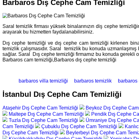
Barbaros Dış Cephe Cam Temizliği
Saral temizlik firması yüksek binalarınızın diş cephe temizliği
arayarak bu hizmetten faydalanabilirsiniz.
Dış cephe temizliği ve dış cephe cam temizliği kirlenen bina
temizlik çalışmasıdır. Saral temizlik bu konuda uzmanlaşmış k
sağlar. Saral Dış cephe temizliği firmamız bu konuda gerekli ola
Barbaros cam temizliği,Barbaros dış cephe temizliği
barbaros villa temizliği
barbaros temizlik
barbaros e
İstanbul Dış Cephe Cam Temizliği
Ataşehir Dış Cephe Cam Temizliği
Beykoz Dış Cephe Cam 
Maltepe Dış Cephe Cam Temizliği
Pendik Dış Cephe Ca
Tuzla Dış Cephe Cam Temizliği
Ümraniye Dış Cephe Ca
Cam Temizliği
Çubuklu Dış Cephe Cam Temizliği
Kanlı
Dış Cephe Cam Temizliği
Beylerbeyi Dış Cephe Cam Temiz
Küçükbakkalköy Dış Cephe Cam Temizliği
Yenisahra D