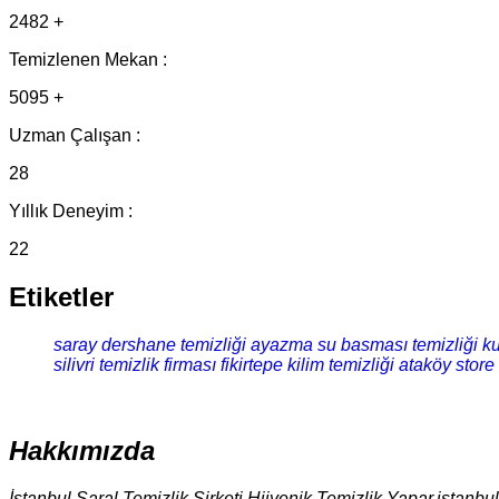
2482 +
Temizlenen Mekan :
5095 +
Uzman Çalışan :
28
Yıllık Deneyim :
22
Etiketler
saray dershane temizliği
ayazma su basması temizliği
ku
silivri temizlik firması
fikirtepe kilim temizliği
ataköy store 
Hakkımızda
İstanbul Saral Temizlik Şirketi Hijyenik Temizlik Yapar.istanbu