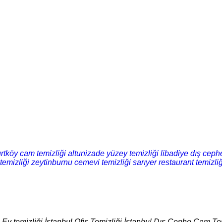
rtköy cam temizliği
altunizade yüzey temizliği
libadiye dış cephe
temizliği
zeytinburnu cemevi temizliği
sarıyer restaurant temizliğ
l Ev temizliği İstanbul Ofis Temizliği İstanbul Dış Cephe Cam Tem