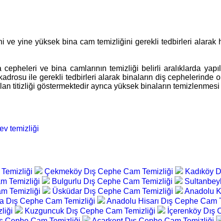
ni ve yine yüksek bina cam temizliğini gerekli tedbirleri alarak
 cepheleri ve bina camlarının temizliği belirli aralıklarda ya
adrosu ile gerekli tedbirleri alarak binaların diş cephelerinde
n titizliği göstermektedir ayrıca yüksek binaların temizlenmesi ol
v temizliği
Temizliği
Çekmeköy Dış Cephe Cam Temizliği
Kadıköy D
m Temizliği
Bulgurlu Dış Cephe Cam Temizliği
Sultanbey
m Temizliği
Üsküdar Dış Cephe Cam Temizliği
Anadolu K
ca Dış Cephe Cam Temizliği
Anadolu Hisarı Dış Cephe Cam 
liği
Kuzguncuk Dış Cephe Cam Temizliği
İçerenköy Dış
ış Cephe Cam Temizliği
Acarkent Dış Cephe Cam Temizliği