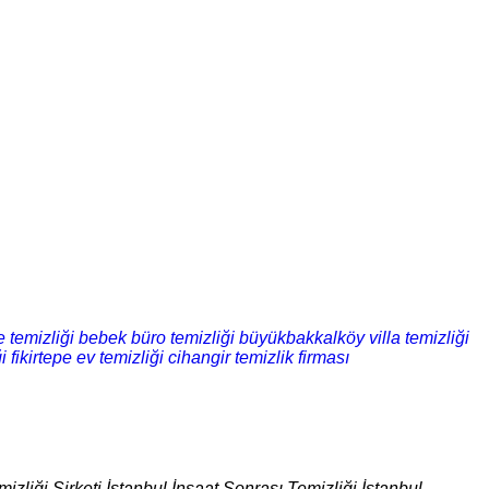
 temizliği
bebek büro temizliği
büyükbakkalköy villa temizliği
i
fikirtepe ev temizliği
cihangir temizlik firması
izliği Şirketi İstanbul İnşaat Sonrası Temizliği İstanbul