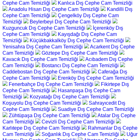
Cephe Cam Temizliği
Kanlıca Dış Cephe Cam Temizliği
Anadolu Hisarı Dış Cephe Cam Temizliği
Kandilli Dış
Cephe Cam Temizliği
Çengelköy Dış Cephe Cam
Temizliği
Beylerbeyi Dış Cephe Cam Temizliği
Kuzguncuk Dış Cephe Cam Temizliği
İçerenköy Dış
Cephe Cam Temizliği
Kayışdağı Dış Cephe Cam
Temizliği
Küçükbakkalköy Dış Cephe Cam Temizliği
Yenisahra Dış Cephe Cam Temizliği
Acarkent Dış Cephe
Cam Temizliği
Göztepe Dış Cephe Cam Temizliği
Kavacık Dış Cephe Cam Temizliği
Acıbadem Dış Cephe
Cam Temizliği
Bostancı Dış Cephe Cam Temizliği
Caddebostan Dış Cephe Cam Temizliği
Caferağa Dış
Cephe Cam Temizliği
Erenköy Dış Cephe Cam Temizliği
Fenerbahçe Dış Cephe Cam Temizliği
Fikirtepe Dış
Cephe Cam Temizliği
Hasanpaşa Dış Cephe Cam
Temizliği
Kozyatağı Dış Cephe Cam Temizliği
Koşuyolu Dış Cephe Cam Temizliği
Sahrayıcedit Dış
Cephe Cam Temizliği
Suadiye Dış Cephe Cam Temizliği
Zühtüpaşa Dış Cephe Cam Temizliği
Atalar Dış Cephe
Cam Temizliği
Cevizli Dış Cephe Cam Temizliği
Karlıtepe Dış Cephe Cam Temizliği
Rahmanlar Dış Cephe
Cam Temizliği
Soğanlık Dış Cephe Cam Temizliği
Uğur