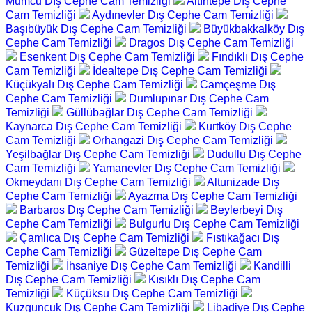
Mumcu Dış Cephe Cam Temizliği
Altıntepe Dış Cephe
Cam Temizliği
Aydınevler Dış Cephe Cam Temizliği
Başıbüyük Dış Cephe Cam Temizliği
Büyükbakkalköy Dış
Cephe Cam Temizliği
Dragos Dış Cephe Cam Temizliği
Esenkent Dış Cephe Cam Temizliği
Fındıklı Dış Cephe
Cam Temizliği
İdealtepe Dış Cephe Cam Temizliği
Küçükyalı Dış Cephe Cam Temizliği
Camçeşme Dış
Cephe Cam Temizliği
Dumlupınar Dış Cephe Cam
Temizliği
Güllübağlar Dış Cephe Cam Temizliği
Kaynarca Dış Cephe Cam Temizliği
Kurtköy Dış Cephe
Cam Temizliği
Orhangazi Dış Cephe Cam Temizliği
Yeşilbağlar Dış Cephe Cam Temizliği
Dudullu Dış Cephe
Cam Temizliği
Yamanevler Dış Cephe Cam Temizliği
Okmeydanı Dış Cephe Cam Temizliği
Altunizade Dış
Cephe Cam Temizliği
Ayazma Dış Cephe Cam Temizliği
Barbaros Dış Cephe Cam Temizliği
Beylerbeyi Dış
Cephe Cam Temizliği
Bulgurlu Dış Cephe Cam Temizliği
Çamlıca Dış Cephe Cam Temizliği
Fıstıkağacı Dış
Cephe Cam Temizliği
Güzeltepe Dış Cephe Cam
Temizliği
İhsaniye Dış Cephe Cam Temizliği
Kandilli
Dış Cephe Cam Temizliği
Kısıklı Dış Cephe Cam
Temizliği
Küçüksu Dış Cephe Cam Temizliği
Kuzguncuk Dış Cephe Cam Temizliği
Libadiye Dış Cephe