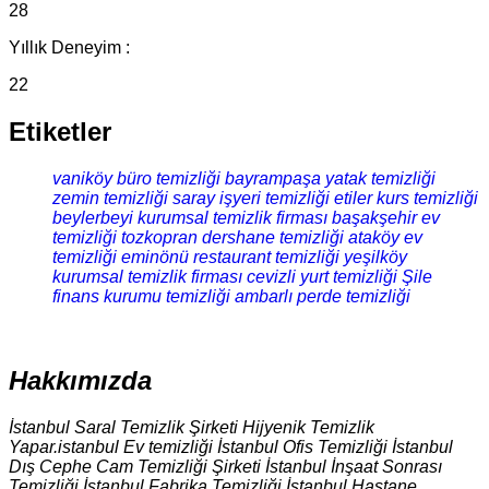
28
Yıllık Deneyim :
22
Etiketler
vaniköy büro temizliği
bayrampaşa yatak temizliği
zemin temizliği
saray işyeri temizliği
etiler kurs temizliği
beylerbeyi kurumsal temizlik firması
başakşehir ev
temizliği
tozkopran dershane temizliği
ataköy ev
temizliği
eminönü restaurant temizliği
yeşilköy
kurumsal temizlik firması
cevizli yurt temizliği
Şile
finans kurumu temizliği
ambarlı perde temizliği
Hakkımızda
İstanbul Saral Temizlik Şirketi Hijyenik Temizlik
Yapar.istanbul Ev temizliği İstanbul Ofis Temizliği İstanbul
Dış Cephe Cam Temizliği Şirketi İstanbul İnşaat Sonrası
Temizliği İstanbul Fabrika Temizliği İstanbul Hastane