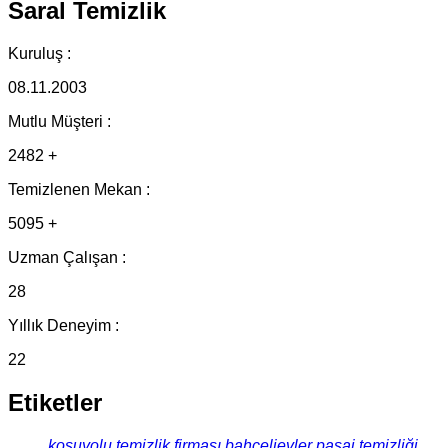
Saral Temizlik
Kuruluş :
08.11.2003
Mutlu Müşteri :
2482 +
Temizlenen Mekan :
5095 +
Uzman Çalışan :
28
Yıllık Deneyim :
22
Etiketler
koşuyolu temizlik firması
bahçelievler pasaj temizliği