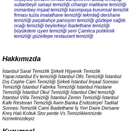
sultanbeyli sanayi temizliği
cihangir malikane temizliği
osmanbey inşaat temizliği
kasımpaşa kurumsal temizlik
firması
tuzla imalathane temizliği
tekirdağ dershane
temizliği
paşabahçe pansiyon temizliği
göztepe sağlık
ocağı temizliği
beylerbeyi ibadethane temizliği
büyükdere işyeri temizliği
yeni Çamlıca poliklinik
temizliği
güzeltepe restaurant temizliği
Hakkımızda
İstanbul Saral Temizlik Şirketi Hijyenik Temizlik
Yapar.istanbul Ev temizliği İstanbul Ofis Temizliği İstanbul
Dış Cephe Cam Temizliği Şirketi İstanbul İnşaat Sonrası
Temizliği İstanbul Fabrika Temizliği İstanbul Hastane
Temizliği İstanbul Okul Temizliği İstanbul Otel temizliği
İstanbul Villa Temizliği İstanbul Zemin Temizliği İstanbul
Kafe Restoran Temizliği Awm Banka Endüstriyel Tadilat
Sonrası Temizlik Cami İbadethane İş Yeri Daire Dersane
Kreş Halı Koltuk Stor perde Vs Temizliklerinizde
hizmetinizdeyiz