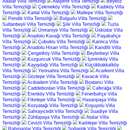
Adalar Villa Temizliği
Ataşehir Villa Temizliği
Beykoz
Villa Temizliği
Çekmeköy Villa Temizliği
Kadıköy Villa
Temizliği
Kartal Villa Temizliği
Maltepe Villa Temizliği
Pendik Villa Temizliği
Bulgurlu Villa Temizliği
Sultanbeyli Villa Temizliği
Şile Villa Temizliği
Tuzla
Villa Temizliği
Ümraniye Villa Temizliği
Üsküdar Villa
Temizliği
Anadolu Kavağı Villa Temizliği
Paşabahçe
Villa Temizliği
Çubuklu Villa Temizliği
Kanlıca Villa
Temizliği
Anadolu Hisarı Villa Temizliği
Kandilli Villa
Temizliği
Çengelköy Villa Temizliği
Beylerbeyi Villa
Temizliği
Kuzguncuk Villa Temizliği
İçerenköy Villa
Temizliği
Kayışdağı Villa Temizliği
Küçükbakkalköy
Villa Temizliği
Yenisahra Villa Temizliği
Acarkent Villa
Temizliği
Göztepe Villa Temizliği
Kavacık Villa
Temizliği
Acıbadem Villa Temizliği
Bostancı Villa
Temizliği
Caddebostan Villa Temizliği
Caferağa Villa
Temizliği
Erenköy Villa Temizliği
Fenerbahçe Villa
Temizliği
Fikirtepe Villa Temizliği
Hasanpaşa Villa
Temizliği
Kozyatağı Villa Temizliği
Koşuyolu Villa
Temizliği
Sahrayıcedit Villa Temizliği
Suadiye Villa
Temizliği
Zühtüpaşa Villa Temizliği
Atalar Villa
Temizliği
Cevizli Villa Temizliği
Karlıtepe Villa Temizliği
Rahmanlar Villa Temizliği
Soğanlık Villa Temizliği