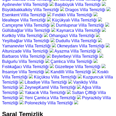
Aydınevler Villa Temizliği
Başıbüyük Villa Temizliği
Büyükbakkalköy Villa Temizliği
Dragos Villa Temizliği
Esenkent Villa Temizliği
Fındıklı Villa Temizliği
İdealtepe Villa Temizliği
Küçükyalı Villa Temizliği
Camçeşme Villa Temizliği
Dumlupınar Villa Temizliği
Güllübağlar Villa Temizliği
Kaynarca Villa Temizliği
Kurtköy Villa Temizliği
Orhangazi Villa Temizliği
Yeşilbağlar Villa Temizliği
Dudullu Villa Temizliği
Yamanevler Villa Temizliği
Okmeydanı Villa Temizliği
Altunizade Villa Temizliği
Ayazma Villa Temizliği
Barbaros Villa Temizliği
Beylerbeyi Villa Temizliği
Bulgurlu Villa Temizliği
Çamlıca Villa Temizliği
Fıstıkağacı Villa Temizliği
Güzeltepe Villa Temizliği
İhsaniye Villa Temizliği
Kandilli Villa Temizliği
Kısıklı
Villa Temizliği
Küçüksu Villa Temizliği
Kuzguncuk Villa
Temizliği
Libadiye Villa Temizliği
Vaniköy Villa
Temizliği
ZeynepKamil Villa Temizliği
Ağva Villa
Temizliği
Yakacık Villa Temizliği
Sultan Çiftliği Villa
Temizliği
Yeni Çamlıca Villa Temizliği
Poyrazköy Villa
Temizliği
Polonezköy Villa Temizliği
Saral Temizlik