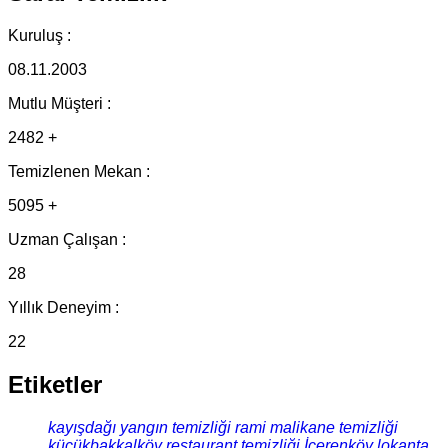
Kuruluş :
08.11.2003
Mutlu Müşteri :
2482 +
Temizlenen Mekan :
5095 +
Uzman Çalışan :
28
Yıllık Deneyim :
22
Etiketler
kayışdağı yangın temizliği
rami malikane temizliği
küçükbakkalköy restaurant temizliği
İçerenköy lokanta