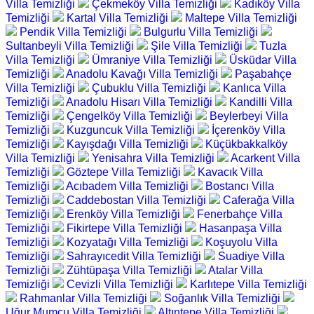
Villa Temizliği
Çekmeköy Villa Temizliği
Kadıköy Villa
Temizliği
Kartal Villa Temizliği
Maltepe Villa Temizliği
Pendik Villa Temizliği
Bulgurlu Villa Temizliği
Sultanbeyli Villa Temizliği
Şile Villa Temizliği
Tuzla
Villa Temizliği
Ümraniye Villa Temizliği
Üsküdar Villa
Temizliği
Anadolu Kavağı Villa Temizliği
Paşabahçe
Villa Temizliği
Çubuklu Villa Temizliği
Kanlıca Villa
Temizliği
Anadolu Hisarı Villa Temizliği
Kandilli Villa
Temizliği
Çengelköy Villa Temizliği
Beylerbeyi Villa
Temizliği
Kuzguncuk Villa Temizliği
İçerenköy Villa
Temizliği
Kayışdağı Villa Temizliği
Küçükbakkalköy
Villa Temizliği
Yenisahra Villa Temizliği
Acarkent Villa
Temizliği
Göztepe Villa Temizliği
Kavacık Villa
Temizliği
Acıbadem Villa Temizliği
Bostancı Villa
Temizliği
Caddebostan Villa Temizliği
Caferağa Villa
Temizliği
Erenköy Villa Temizliği
Fenerbahçe Villa
Temizliği
Fikirtepe Villa Temizliği
Hasanpaşa Villa
Temizliği
Kozyatağı Villa Temizliği
Koşuyolu Villa
Temizliği
Sahrayıcedit Villa Temizliği
Suadiye Villa
Temizliği
Zühtüpaşa Villa Temizliği
Atalar Villa
Temizliği
Cevizli Villa Temizliği
Karlıtepe Villa Temizliği
Rahmanlar Villa Temizliği
Soğanlık Villa Temizliği
Uğur Mumcu Villa Temizliği
Altıntepe Villa Temizliği