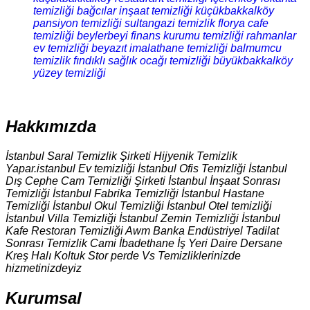
temizliği
bağcılar inşaat temizliği
küçükbakkalköy
pansiyon temizliği
sultangazi temizlik
florya cafe
temizliği
beylerbeyi finans kurumu temizliği
rahmanlar
ev temizliği
beyazıt imalathane temizliği
balmumcu
temizlik
fındıklı sağlık ocağı temizliği
büyükbakkalköy
yüzey temizliği
Hakkımızda
İstanbul Saral Temizlik Şirketi Hijyenik Temizlik
Yapar.istanbul Ev temizliği İstanbul Ofis Temizliği İstanbul
Dış Cephe Cam Temizliği Şirketi İstanbul İnşaat Sonrası
Temizliği İstanbul Fabrika Temizliği İstanbul Hastane
Temizliği İstanbul Okul Temizliği İstanbul Otel temizliği
İstanbul Villa Temizliği İstanbul Zemin Temizliği İstanbul
Kafe Restoran Temizliği Awm Banka Endüstriyel Tadilat
Sonrası Temizlik Cami İbadethane İş Yeri Daire Dersane
Kreş Halı Koltuk Stor perde Vs Temizliklerinizde
hizmetinizdeyiz
Kurumsal