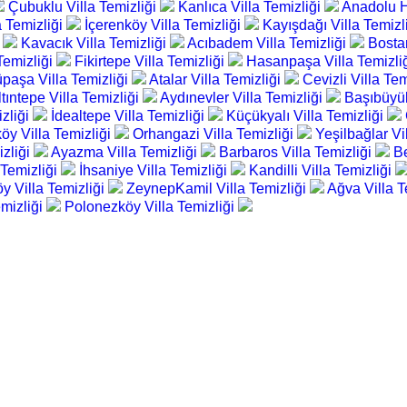
Çubuklu Villa Temizliği
Kanlıca Villa Temizliği
Anadolu Hi
 Temizliği
İçerenköy Villa Temizliği
Kayışdağı Villa Temizl
i
Kavacık Villa Temizliği
Acıbadem Villa Temizliği
Bostan
Temizliği
Fikirtepe Villa Temizliği
Hasanpaşa Villa Temizli
paşa Villa Temizliği
Atalar Villa Temizliği
Cevizli Villa Te
ltıntepe Villa Temizliği
Aydınevler Villa Temizliği
Başıbüyük
izliği
İdealtepe Villa Temizliği
Küçükyalı Villa Temizliği
öy Villa Temizliği
Orhangazi Villa Temizliği
Yeşilbağlar Vi
izliği
Ayazma Villa Temizliği
Barbaros Villa Temizliği
Be
 Temizliği
İhsaniye Villa Temizliği
Kandilli Villa Temizliği
y Villa Temizliği
ZeynepKamil Villa Temizliği
Ağva Villa T
emizliği
Polonezköy Villa Temizliği