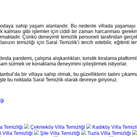
odaya sahip yaşam alanlarıdır. Bu nedenle villada yaşamayı te
enik kalması gibi işlemler için ciddi bir zaman harcanması gerekme
rmaktadır. Çünkü deneyimli temizlik personeli tarafından gerçekle
anızın temizliği için Saral Temizlik’i tercih edebilir, eğitimli te
ında pandemi, çalışma alışkanlıkları, turistik kiralama platformla
 yaşam sürmek ve konaklama deneyimini iyileştirmek istiyorlar.
İstanbul’da bir villaya sahip olmak, bu güzelliklerin tadını çıkarma
İşte bu noktada Saral Temizlik olarak devreye giriyoruz.
ği
a Temizliği
Çekmeköy Villa Temizliği
Kadıköy Villa Temizl
i Villa Temizliği
Şile Villa Temizliği
Tuzla Villa Temizliği