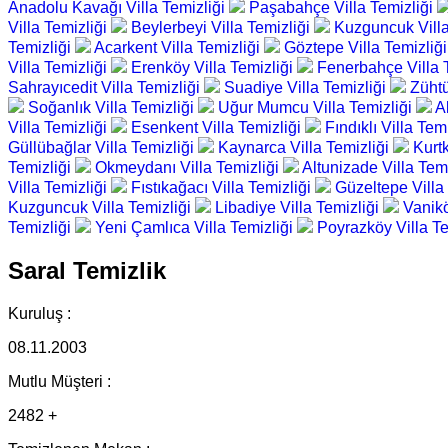
Anadolu Kavağı Villa Temizliği
Paşabahçe Villa Temizliği
Villa Temizliği
Beylerbeyi Villa Temizliği
Kuzguncuk Villa
Temizliği
Acarkent Villa Temizliği
Göztepe Villa Temizliğ
Villa Temizliği
Erenköy Villa Temizliği
Fenerbahçe Villa 
Sahrayıcedit Villa Temizliği
Suadiye Villa Temizliği
Zühtü
Soğanlık Villa Temizliği
Uğur Mumcu Villa Temizliği
A
Villa Temizliği
Esenkent Villa Temizliği
Fındıklı Villa Tem
Güllübağlar Villa Temizliği
Kaynarca Villa Temizliği
Kurtk
Temizliği
Okmeydanı Villa Temizliği
Altunizade Villa Tem
Villa Temizliği
Fıstıkağacı Villa Temizliği
Güzeltepe Villa
Kuzguncuk Villa Temizliği
Libadiye Villa Temizliği
Vanikö
Temizliği
Yeni Çamlıca Villa Temizliği
Poyrazköy Villa T
Saral Temizlik
Kuruluş :
08.11.2003
Mutlu Müşteri :
2482 +