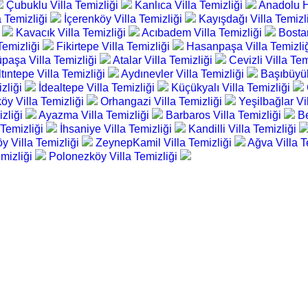
Çubuklu Villa Temizliği
Kanlıca Villa Temizliği
Anadolu Hi
 Temizliği
İçerenköy Villa Temizliği
Kayışdağı Villa Temizl
i
Kavacık Villa Temizliği
Acıbadem Villa Temizliği
Bostan
Temizliği
Fikirtepe Villa Temizliği
Hasanpaşa Villa Temizli
paşa Villa Temizliği
Atalar Villa Temizliği
Cevizli Villa Te
ltıntepe Villa Temizliği
Aydınevler Villa Temizliği
Başıbüyük
izliği
İdealtepe Villa Temizliği
Küçükyalı Villa Temizliği
öy Villa Temizliği
Orhangazi Villa Temizliği
Yeşilbağlar Vi
izliği
Ayazma Villa Temizliği
Barbaros Villa Temizliği
Be
 Temizliği
İhsaniye Villa Temizliği
Kandilli Villa Temizliği
y Villa Temizliği
ZeynepKamil Villa Temizliği
Ağva Villa T
emizliği
Polonezköy Villa Temizliği