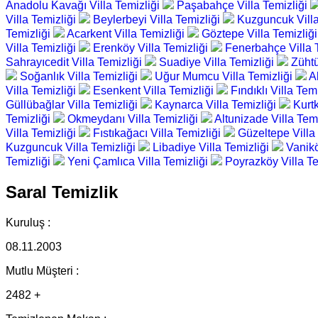
Anadolu Kavağı Villa Temizliği
Paşabahçe Villa Temizliği
Villa Temizliği
Beylerbeyi Villa Temizliği
Kuzguncuk Villa
Temizliği
Acarkent Villa Temizliği
Göztepe Villa Temizliğ
Villa Temizliği
Erenköy Villa Temizliği
Fenerbahçe Villa 
Sahrayıcedit Villa Temizliği
Suadiye Villa Temizliği
Zühtü
Soğanlık Villa Temizliği
Uğur Mumcu Villa Temizliği
A
Villa Temizliği
Esenkent Villa Temizliği
Fındıklı Villa Tem
Güllübağlar Villa Temizliği
Kaynarca Villa Temizliği
Kurtk
Temizliği
Okmeydanı Villa Temizliği
Altunizade Villa Tem
Villa Temizliği
Fıstıkağacı Villa Temizliği
Güzeltepe Villa
Kuzguncuk Villa Temizliği
Libadiye Villa Temizliği
Vanikö
Temizliği
Yeni Çamlıca Villa Temizliği
Poyrazköy Villa T
Saral Temizlik
Kuruluş :
08.11.2003
Mutlu Müşteri :
2482 +