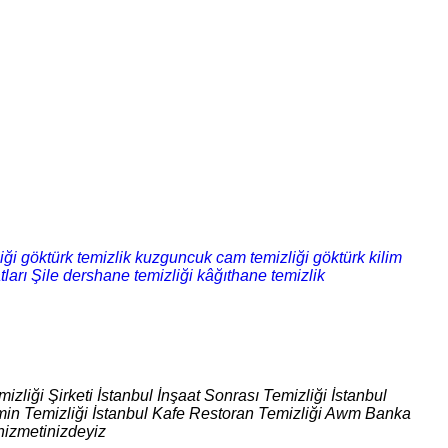
iği
göktürk temizlik
kuzguncuk cam temizliği
göktürk kilim
tları
Şile dershane temizliği
kâğıthane temizlik
izliği Şirketi İstanbul İnşaat Sonrası Temizliği İstanbul
 Zemin Temizliği İstanbul Kafe Restoran Temizliği Awm Banka
hizmetinizdeyiz