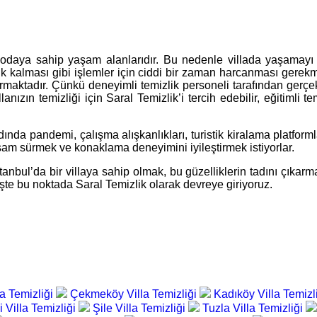
odaya sahip yaşam alanlarıdır. Bu nedenle villada yaşamayı te
enik kalması gibi işlemler için ciddi bir zaman harcanması gerekme
rmaktadır. Çünkü deneyimli temizlik personeli tarafından gerçekle
anızın temizliği için Saral Temizlik’i tercih edebilir, eğitimli te
ında pandemi, çalışma alışkanlıkları, turistik kiralama platformla
 yaşam sürmek ve konaklama deneyimini iyileştirmek istiyorlar.
İstanbul’da bir villaya sahip olmak, bu güzelliklerin tadını çıkarma
İşte bu noktada Saral Temizlik olarak devreye giriyoruz.
a Temizliği
Çekmeköy Villa Temizliği
Kadıköy Villa Temizl
i Villa Temizliği
Şile Villa Temizliği
Tuzla Villa Temizliği