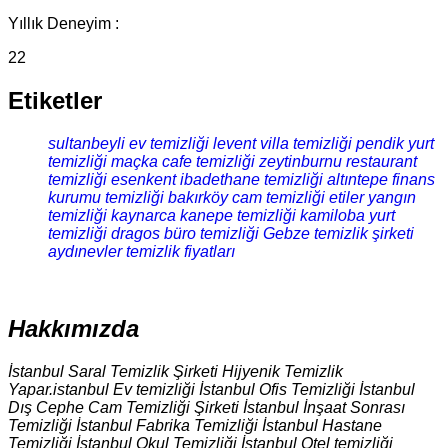
Yıllık Deneyim :
22
Etiketler
sultanbeyli ev temizliği
levent villa temizliği
pendik yurt
temizliği
maçka cafe temizliği
zeytinburnu restaurant
temizliği
esenkent ibadethane temizliği
altıntepe finans
kurumu temizliği
bakırköy cam temizliği
etiler yangın
temizliği
kaynarca kanepe temizliği
kamiloba yurt
temizliği
dragos büro temizliği
Gebze temizlik şirketi
aydınevler temizlik fiyatları
Hakkımızda
İstanbul Saral Temizlik Şirketi Hijyenik Temizlik
Yapar.istanbul Ev temizliği İstanbul Ofis Temizliği İstanbul
Dış Cephe Cam Temizliği Şirketi İstanbul İnşaat Sonrası
Temizliği İstanbul Fabrika Temizliği İstanbul Hastane
Temizliği İstanbul Okul Temizliği İstanbul Otel temizliği