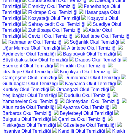
Temizliği
Caddebostan Okul Temizliği
Caferağa Okul
Temizliği
Erenköy Okul Temizliği
Fenerbahçe Okul
Temizliği
Fikirtepe Okul Temizliği
Hasanpaşa Okul
Temizliği
Kozyatağı Okul Temizliği
Koşuyolu Okul
Temizliği
Sahrayıcedit Okul Temizliği
Suadiye Okul
Temizliği
Zühtüpaşa Okul Temizliği
Atalar Okul
Temizliği
Cevizli Okul Temizliği
Karlıtepe Okul Temizliği
Rahmanlar Okul Temizliği
Soğanlık Okul Temizliği
Uğur Mumcu Okul Temizliği
Altıntepe Okul Temizliği
Aydınevler Okul Temizliği
Başıbüyük Okul Temizliği
Büyükbakkalköy Okul Temizliği
Dragos Okul Temizliği
Esenkent Okul Temizliği
Fındıklı Okul Temizliği
İdealtepe Okul Temizliği
Küçükyalı Okul Temizliği
Camçeşme Okul Temizliği
Dumlupınar Okul Temizliği
Güllübağlar Okul Temizliği
Kaynarca Okul Temizliği
Kurtköy Okul Temizliği
Orhangazi Okul Temizliği
Yeşilbağlar Okul Temizliği
Dudullu Okul Temizliği
Yamanevler Okul Temizliği
Okmeydanı Okul Temizliği
Altunizade Okul Temizliği
Ayazma Okul Temizliği
Barbaros Okul Temizliği
Beylerbeyi Okul Temizliği
Bulgurlu Okul Temizliği
Çamlıca Okul Temizliği
Fıstıkağacı Okul Temizliği
Güzeltepe Okul Temizliği
İhsaniye Okul Temizliği
Kandilli Okul Temizliği
Kısıklı