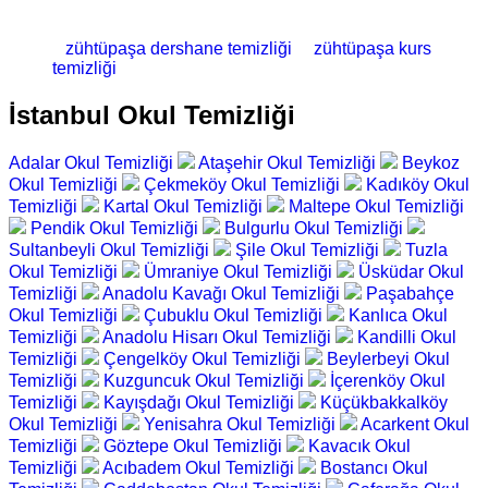
zühtüpaşa dershane temizliği
zühtüpaşa kurs
temizliği
İstanbul Okul Temizliği
Adalar Okul Temizliği
Ataşehir Okul Temizliği
Beykoz
Okul Temizliği
Çekmeköy Okul Temizliği
Kadıköy Okul
Temizliği
Kartal Okul Temizliği
Maltepe Okul Temizliği
Pendik Okul Temizliği
Bulgurlu Okul Temizliği
Sultanbeyli Okul Temizliği
Şile Okul Temizliği
Tuzla
Okul Temizliği
Ümraniye Okul Temizliği
Üsküdar Okul
Temizliği
Anadolu Kavağı Okul Temizliği
Paşabahçe
Okul Temizliği
Çubuklu Okul Temizliği
Kanlıca Okul
Temizliği
Anadolu Hisarı Okul Temizliği
Kandilli Okul
Temizliği
Çengelköy Okul Temizliği
Beylerbeyi Okul
Temizliği
Kuzguncuk Okul Temizliği
İçerenköy Okul
Temizliği
Kayışdağı Okul Temizliği
Küçükbakkalköy
Okul Temizliği
Yenisahra Okul Temizliği
Acarkent Okul
Temizliği
Göztepe Okul Temizliği
Kavacık Okul
Temizliği
Acıbadem Okul Temizliği
Bostancı Okul