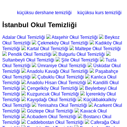
küçüksu dershane temizliği
küçüksu kurs temizliği
İstanbul Okul Temizliği
Adalar Okul Temizliği
Ataşehir Okul Temizliği
Beykoz
Okul Temizliği
Çekmeköy Okul Temizliği
Kadıköy Okul
Temizliği
Kartal Okul Temizliği
Maltepe Okul Temizliği
Pendik Okul Temizliği
Bulgurlu Okul Temizliği
Sultanbeyli Okul Temizliği
Şile Okul Temizliği
Tuzla
Okul Temizliği
Ümraniye Okul Temizliği
Üsküdar Okul
Temizliği
Anadolu Kavağı Okul Temizliği
Paşabahçe
Okul Temizliği
Çubuklu Okul Temizliği
Kanlıca Okul
Temizliği
Anadolu Hisarı Okul Temizliği
Kandilli Okul
Temizliği
Çengelköy Okul Temizliği
Beylerbeyi Okul
Temizliği
Kuzguncuk Okul Temizliği
İçerenköy Okul
Temizliği
Kayışdağı Okul Temizliği
Küçükbakkalköy
Okul Temizliği
Yenisahra Okul Temizliği
Acarkent Okul
Temizliği
Göztepe Okul Temizliği
Kavacık Okul
Temizliği
Acıbadem Okul Temizliği
Bostancı Okul
Temizliği
Caddebostan Okul Temizliği
Caferağa Okul