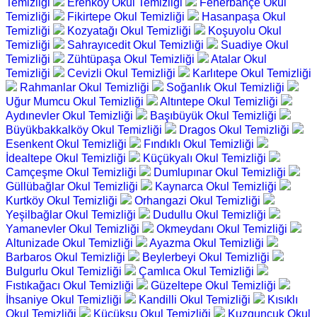
Temizliği
Erenköy Okul Temizliği
Fenerbahçe Okul
Temizliği
Fikirtepe Okul Temizliği
Hasanpaşa Okul
Temizliği
Kozyatağı Okul Temizliği
Koşuyolu Okul
Temizliği
Sahrayıcedit Okul Temizliği
Suadiye Okul
Temizliği
Zühtüpaşa Okul Temizliği
Atalar Okul
Temizliği
Cevizli Okul Temizliği
Karlıtepe Okul Temizliği
Rahmanlar Okul Temizliği
Soğanlık Okul Temizliği
Uğur Mumcu Okul Temizliği
Altıntepe Okul Temizliği
Aydınevler Okul Temizliği
Başıbüyük Okul Temizliği
Büyükbakkalköy Okul Temizliği
Dragos Okul Temizliği
Esenkent Okul Temizliği
Fındıklı Okul Temizliği
İdealtepe Okul Temizliği
Küçükyalı Okul Temizliği
Camçeşme Okul Temizliği
Dumlupınar Okul Temizliği
Güllübağlar Okul Temizliği
Kaynarca Okul Temizliği
Kurtköy Okul Temizliği
Orhangazi Okul Temizliği
Yeşilbağlar Okul Temizliği
Dudullu Okul Temizliği
Yamanevler Okul Temizliği
Okmeydanı Okul Temizliği
Altunizade Okul Temizliği
Ayazma Okul Temizliği
Barbaros Okul Temizliği
Beylerbeyi Okul Temizliği
Bulgurlu Okul Temizliği
Çamlıca Okul Temizliği
Fıstıkağacı Okul Temizliği
Güzeltepe Okul Temizliği
İhsaniye Okul Temizliği
Kandilli Okul Temizliği
Kısıklı
Okul Temizliği
Küçüksu Okul Temizliği
Kuzguncuk Okul