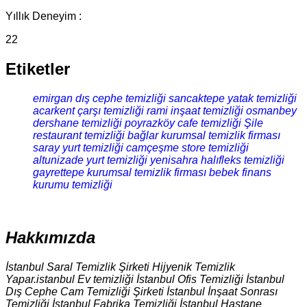
Yıllık Deneyim :
22
Etiketler
emirgan dış cephe temizliği
sancaktepe yatak temizliği
acarkent çarşı temizliği
rami inşaat temizliği
osmanbey
dershane temizliği
poyrazköy cafe temizliği
Şile
restaurant temizliği
bağlar kurumsal temizlik firması
saray yurt temizliği
camçeşme store temizliği
altunizade yurt temizliği
yenisahra halıfleks temizliği
gayrettepe kurumsal temizlik firması
bebek finans
kurumu temizliği
Hakkımızda
İstanbul Saral Temizlik Şirketi Hijyenik Temizlik
Yapar.istanbul Ev temizliği İstanbul Ofis Temizliği İstanbul
Dış Cephe Cam Temizliği Şirketi İstanbul İnşaat Sonrası
Temizliği İstanbul Fabrika Temizliği İstanbul Hastane