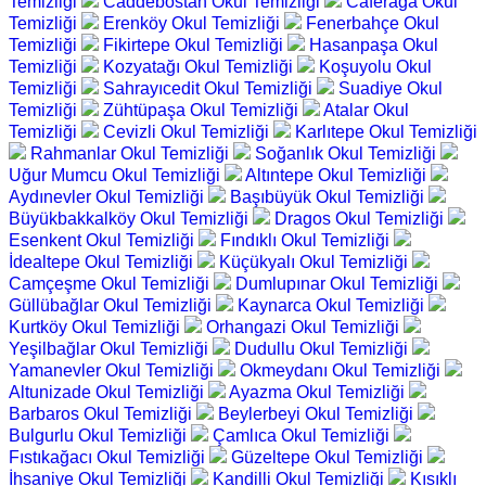
Temizliği
Caddebostan Okul Temizliği
Caferağa Okul
Temizliği
Erenköy Okul Temizliği
Fenerbahçe Okul
Temizliği
Fikirtepe Okul Temizliği
Hasanpaşa Okul
Temizliği
Kozyatağı Okul Temizliği
Koşuyolu Okul
Temizliği
Sahrayıcedit Okul Temizliği
Suadiye Okul
Temizliği
Zühtüpaşa Okul Temizliği
Atalar Okul
Temizliği
Cevizli Okul Temizliği
Karlıtepe Okul Temizliği
Rahmanlar Okul Temizliği
Soğanlık Okul Temizliği
Uğur Mumcu Okul Temizliği
Altıntepe Okul Temizliği
Aydınevler Okul Temizliği
Başıbüyük Okul Temizliği
Büyükbakkalköy Okul Temizliği
Dragos Okul Temizliği
Esenkent Okul Temizliği
Fındıklı Okul Temizliği
İdealtepe Okul Temizliği
Küçükyalı Okul Temizliği
Camçeşme Okul Temizliği
Dumlupınar Okul Temizliği
Güllübağlar Okul Temizliği
Kaynarca Okul Temizliği
Kurtköy Okul Temizliği
Orhangazi Okul Temizliği
Yeşilbağlar Okul Temizliği
Dudullu Okul Temizliği
Yamanevler Okul Temizliği
Okmeydanı Okul Temizliği
Altunizade Okul Temizliği
Ayazma Okul Temizliği
Barbaros Okul Temizliği
Beylerbeyi Okul Temizliği
Bulgurlu Okul Temizliği
Çamlıca Okul Temizliği
Fıstıkağacı Okul Temizliği
Güzeltepe Okul Temizliği
İhsaniye Okul Temizliği
Kandilli Okul Temizliği
Kısıklı