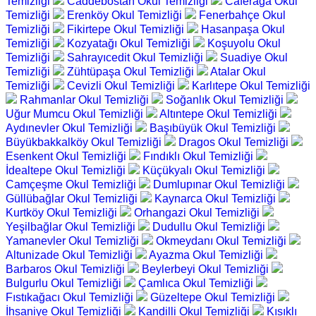
Temizliği
Caddebostan Okul Temizliği
Caferağa Okul
Temizliği
Erenköy Okul Temizliği
Fenerbahçe Okul
Temizliği
Fikirtepe Okul Temizliği
Hasanpaşa Okul
Temizliği
Kozyatağı Okul Temizliği
Koşuyolu Okul
Temizliği
Sahrayıcedit Okul Temizliği
Suadiye Okul
Temizliği
Zühtüpaşa Okul Temizliği
Atalar Okul
Temizliği
Cevizli Okul Temizliği
Karlıtepe Okul Temizliği
Rahmanlar Okul Temizliği
Soğanlık Okul Temizliği
Uğur Mumcu Okul Temizliği
Altıntepe Okul Temizliği
Aydınevler Okul Temizliği
Başıbüyük Okul Temizliği
Büyükbakkalköy Okul Temizliği
Dragos Okul Temizliği
Esenkent Okul Temizliği
Fındıklı Okul Temizliği
İdealtepe Okul Temizliği
Küçükyalı Okul Temizliği
Camçeşme Okul Temizliği
Dumlupınar Okul Temizliği
Güllübağlar Okul Temizliği
Kaynarca Okul Temizliği
Kurtköy Okul Temizliği
Orhangazi Okul Temizliği
Yeşilbağlar Okul Temizliği
Dudullu Okul Temizliği
Yamanevler Okul Temizliği
Okmeydanı Okul Temizliği
Altunizade Okul Temizliği
Ayazma Okul Temizliği
Barbaros Okul Temizliği
Beylerbeyi Okul Temizliği
Bulgurlu Okul Temizliği
Çamlıca Okul Temizliği
Fıstıkağacı Okul Temizliği
Güzeltepe Okul Temizliği
İhsaniye Okul Temizliği
Kandilli Okul Temizliği
Kısıklı