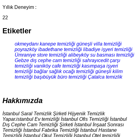
Yıllık Deneyim :
22
Etiketler
okmeydanı kanepe temizliği
güneşli villa temizliği
poyrazköy ibadethane temizliği
libadiye işyeri temizliği
Ümraniye store temizliği
alibeyköy su basması temizliği
Gebze dış cephe cam temizliği
sahrayıcedit çarşı
temizliği
vaniköy cafe temizliği
kasımpaşa işyeri
temizliği
bağlar sağlık ocağı temizliği
güneşli kilim
temizliği
başıbüyük büro temizliği
Çatalca temizlik
Hakkımızda
İstanbul Saral Temizlik Şirketi Hijyenik Temizlik
Yapar.istanbul Ev temizliği İstanbul Ofis Temizliği İstanbul
Dış Cephe Cam Temizliği Şirketi İstanbul İnşaat Sonrası
Temizliği İstanbul Fabrika Temizliği İstanbul Hastane
Temizliği İstanbul Okul Temizliği İstanbul Otel temizliği