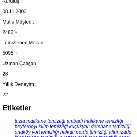
Kuruluş :
08.11.2003
Mutlu Müşteri :
2482 +
Temizlenen Mekan :
5095 +
Uzman Çalışan :
28
Yıllık Deneyim :
22
Etiketler
tuzla malikane temizliği
ambarlı malikane temizliği
beylerbeyi kilim temizliği
küçükyalı dershane temizliği
ortaköy yurt temizliği
halkalı perde temizliği
altunizade