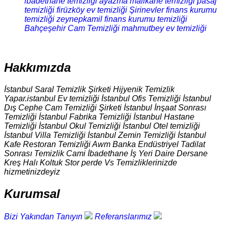
ibadethane temizliği
ayazma malikane temizliği
pasaj
temizliği
firüzköy ev temizliği
Şirinevler finans kurumu
temizliği
zeynepkamil finans kurumu temizliği
Bahçeşehir Cam Temizliği
mahmutbey ev temizliği
Hakkımızda
İstanbul Saral Temizlik Şirketi Hijyenik Temizlik
Yapar.istanbul Ev temizliği İstanbul Ofis Temizliği İstanbul
Dış Cephe Cam Temizliği Şirketi İstanbul İnşaat Sonrası
Temizliği İstanbul Fabrika Temizliği İstanbul Hastane
Temizliği İstanbul Okul Temizliği İstanbul Otel temizliği
İstanbul Villa Temizliği İstanbul Zemin Temizliği İstanbul
Kafe Restoran Temizliği Awm Banka Endüstriyel Tadilat
Sonrası Temizlik Cami İbadethane İş Yeri Daire Dersane
Kreş Halı Koltuk Stor perde Vs Temizliklerinizde
hizmetinizdeyiz
Kurumsal
Bizi Yakından Tanıyın
Referanslarımız