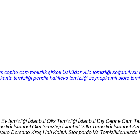
ış cephe cam temizlik şirketi
Üsküdar villa temizliği
soğanlık su 
okanta temizliği
pendik halıfleks temizliği
zeynepkamil store temi
l Ev temizliği İstanbul Ofis Temizliği İstanbul Dış Cephe Cam Tem
izliği İstanbul Otel temizliği İstanbul Villa Temizliği İstanbul
Daire Dersane Kreş Halı Koltuk Stor perde Vs Temizliklerinizde 