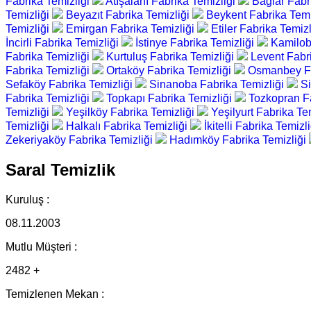
Fabrika Temizliği
Atışalanı Fabrika Temizliği
Bağlar Fabr
Temizliği
Beyazıt Fabrika Temizliği
Beykent Fabrika Temi
Temizliği
Emirgan Fabrika Temizliği
Etiler Fabrika Temiz
İncirli Fabrika Temizliği
İstinye Fabrika Temizliği
Kamilob
Fabrika Temizliği
Kurtuluş Fabrika Temizliği
Levent Fabr
Fabrika Temizliği
Ortaköy Fabrika Temizliği
Osmanbey Fa
Sefaköy Fabrika Temizliği
Sinanoba Fabrika Temizliği
Si
Fabrika Temizliği
Topkapı Fabrika Temizliği
Tozkopran F
Temizliği
Yeşilköy Fabrika Temizliği
Yeşilyurt Fabrika Te
Temizliği
Halkalı Fabrika Temizliği
İkitelli Fabrika Temizl
Zekeriyaköy Fabrika Temizliği
Hadımköy Fabrika Temizliği
Saral Temizlik
Kuruluş :
08.11.2003
Mutlu Müşteri :
2482 +
Temizlenen Mekan :