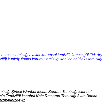
basması temizliği
avcılar kurumsal temizlik firması
göktürk dış
zliği
kurtköy finans kurumu temizliği
kanlıca halıfleks temizliği
izliği Şirketi İstanbul İnşaat Sonrası Temizliği İstanbul
 Zemin Temizliği İstanbul Kafe Restoran Temizliği Awm Banka
hizmetinizdeyiz