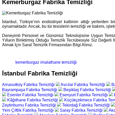
Kemerburgaz Fabrika Temizliği
İstanbul, Türkiye’nin endüstriyel kalbinin attığı yerlerden 
oynamaktadır. Ancak, bu tür tesislerin temizliği ve bakımı, işletm
Deneyimli Personel ve Günümüz Teknolojisine Uygun Temizlik
Yılların Biriktirmiş Olduğu Temizlik Tecrübesiyle Siz Değerl
Almak İçin Saral Temizlik Firmasından Bilgi Alınız.
kemerburgaz imalathane temizliği
İstanbul Fabrika Temizliği
Arnavutköy Fabrika Temizliği
Avcılar Fabrika Temizliği
B
Bayrampaşa Fabrika Temizliği
Beşiktaş Fabrika Temizliği
Esenler Fabrika Temizliği
Esenyurt Fabrika Temizliği
Kâğıthane Fabrika Temizliği
Küçükçekmece Fabrika Tem
Zeytinburnu Fabrika Temizliği
Tekirdağ Fabrika Temizliği
Yeni Çiftlik Fabrika Temizliği
Saray Fabrika Temizliği
Aka