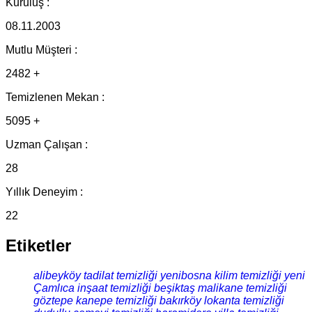
Kuruluş :
08.11.2003
Mutlu Müşteri :
2482 +
Temizlenen Mekan :
5095 +
Uzman Çalışan :
28
Yıllık Deneyim :
22
Etiketler
alibeyköy tadilat temizliği
yenibosna kilim temizliği
yeni
Çamlıca inşaat temizliği
beşiktaş malikane temizliği
göztepe kanepe temizliği
bakırköy lokanta temizliği