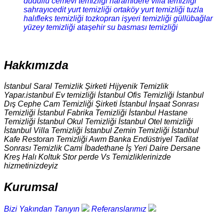
dudullu cemevi temizliği
haramidere villa temizliği
sahrayıcedit yurt temizliği
ortaköy yurt temizliği
tuzla
halıfleks temizliği
tozkopran işyeri temizliği
güllübağlar
yüzey temizliği
ataşehir su basması temizliği
Hakkımızda
İstanbul Saral Temizlik Şirketi Hijyenik Temizlik
Yapar.istanbul Ev temizliği İstanbul Ofis Temizliği İstanbul
Dış Cephe Cam Temizliği Şirketi İstanbul İnşaat Sonrası
Temizliği İstanbul Fabrika Temizliği İstanbul Hastane
Temizliği İstanbul Okul Temizliği İstanbul Otel temizliği
İstanbul Villa Temizliği İstanbul Zemin Temizliği İstanbul
Kafe Restoran Temizliği Awm Banka Endüstriyel Tadilat
Sonrası Temizlik Cami İbadethane İş Yeri Daire Dersane
Kreş Halı Koltuk Stor perde Vs Temizliklerinizde
hizmetinizdeyiz
Kurumsal
Bizi Yakından Tanıyın
Referanslarımız