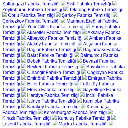
Sultangazi Fabrika Temizliği
Şişli Fabrika Temizliği
Zeytinburnu Fabrika Temizliği
Tekirdağ Fabrika Temizliği
Çorlu Fabrika Temizliği
Şarköy Fabrika Temizliği
Çerkezköy Fabrika Temizliği
Marmara Ereğlisi Fabrika
Temizliği
Yeni Çiftlik Fabrika Temizliği
Saray Fabrika
Temizliği
Akaretler Fabrika Temizliği
Aksaray Fabrika
Temizliği
Alibeyköy Fabrika Temizliği
Ambarlı Fabrika
Temizliği
Ataköy Fabrika Temizliği
Atışalanı Fabrika
Temizliği
Bağlar Fabrika Temizliği
Bağlarbaşı Fabrika
Temizliği
Balat Fabrika Temizliği
Balmumcu Fabrika
Temizliği
Bebek Fabrika Temizliği
Beyazıt Fabrika
Temizliği
Beykent Fabrika Temizliği
Büyükdere Fabrika
Temizliği
Cihangir Fabrika Temizliği
Çağlayan Fabrika
Temizliği
Eminönü Fabrika Temizliği
Emirgan Fabrika
Temizliği
Etiler Fabrika Temizliği
Firüzköy Fabrika
Temizliği
Florya Fabrika Temizliği
Gayrettepe Fabrika
Temizliği
Harbiye Fabrika Temizliği
İncirli Fabrika
Temizliği
İstinye Fabrika Temizliği
Kamiloba Fabrika
Temizliği
Karaköy Fabrika Temizliği
Kasımpaşa
Fabrika Temizliği
Kemerburgaz Fabrika Temizliği
Kirazlı Fabrika Temizliği
Kurtuluş Fabrika Temizliği
Levent Fabrika Temizliği
Maçka Fabrika Temizliği