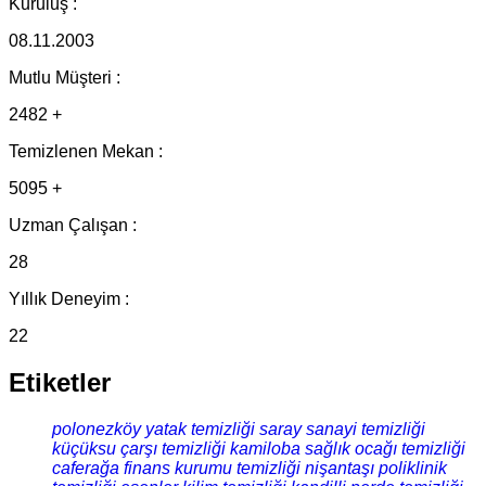
Kuruluş :
08.11.2003
Mutlu Müşteri :
2482 +
Temizlenen Mekan :
5095 +
Uzman Çalışan :
28
Yıllık Deneyim :
22
Etiketler
polonezköy yatak temizliği
saray sanayi temizliği
küçüksu çarşı temizliği
kamiloba sağlık ocağı temizliği
caferağa finans kurumu temizliği
nişantaşı poliklinik