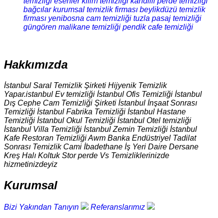
temizliği
esenler kilim temizliği
kandilli perde temizliği
bağcılar kurumsal temizlik firması
beylikdüzü temizlik
firması
yenibosna cam temizliği
tuzla pasaj temizliği
güngören malikane temizliği
pendik cafe temizliği
Hakkımızda
İstanbul Saral Temizlik Şirketi Hijyenik Temizlik
Yapar.istanbul Ev temizliği İstanbul Ofis Temizliği İstanbul
Dış Cephe Cam Temizliği Şirketi İstanbul İnşaat Sonrası
Temizliği İstanbul Fabrika Temizliği İstanbul Hastane
Temizliği İstanbul Okul Temizliği İstanbul Otel temizliği
İstanbul Villa Temizliği İstanbul Zemin Temizliği İstanbul
Kafe Restoran Temizliği Awm Banka Endüstriyel Tadilat
Sonrası Temizlik Cami İbadethane İş Yeri Daire Dersane
Kreş Halı Koltuk Stor perde Vs Temizliklerinizde
hizmetinizdeyiz
Kurumsal
Bizi Yakından Tanıyın
Referanslarımız