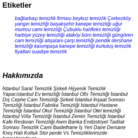
Etiketler
bağlarbaşı temizlik firması
beykoz temizlik
Çerkezköy
yangın temizliği
başakşehir kanepe temizliği
uğur
mumcu cami temizliği
Çubuklu halıfleks temizliği
harbiye yüzey temizliği
ataköy büro temizliği
güngören
cam temizliği
atışalanı çarşı temizliği
pendik dershane
temizliği
kasımpaşa kanepe temizliği
kurtuluş temizlik
fiyatları
suadiye temizlik
Hakkımızda
İstanbul Saral Temizlik Şirketi Hijyenik Temizlik
Yapar.istanbul Ev temizliği İstanbul Ofis Temizliği İstanbul
Dış Cephe Cam Temizliği Şirketi İstanbul İnşaat Sonrası
Temizliği İstanbul Fabrika Temizliği İstanbul Hastane
Temizliği İstanbul Okul Temizliği İstanbul Otel temizliği
İstanbul Villa Temizliği İstanbul Zemin Temizliği İstanbul
Kafe Restoran Temizliği Awm Banka Endüstriyel Tadilat
Sonrası Temizlik Cami İbadethane İş Yeri Daire Dersane
Kreş Halı Koltuk Stor perde Vs Temizliklerinizde