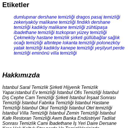
Etiketler
dumlupınar dershane temizliği
dragos pasaj temizliği
zekeriyaköy malikane temizliği
fındıklı dershane
temizliği
kadıköy malikane temizliği
zühtüpaşa
ibadethane temizliği
tozkopran yüzey temizliği
Çekmeköy hastane temizlik şirketi
güllübağlar sağlık
ocağı temizliği
altıntepe lokanta temizliği
polonezköy
yatak temizliği
kadıköy kanepe temizliği
yeşilyurt perde
temizliği
eminönü villa temizliği
Hakkımızda
İstanbul Saral Temizlik Şirketi Hijyenik Temizlik
Yapar.istanbul Ev temizliği İstanbul Ofis Temizliği İstanbul
Dış Cephe Cam Temizliği Şirketi İstanbul İnşaat Sonrası
Temizliği İstanbul Fabrika Temizliği İstanbul Hastane
Temizliği İstanbul Okul Temizliği İstanbul Otel temizliği
İstanbul Villa Temizliği İstanbul Zemin Temizliği İstanbul
Kafe Restoran Temizliği Awm Banka Endüstriyel Tadilat
Sonrası Temizlik Cami İbadethane İş Yeri Daire Dersane