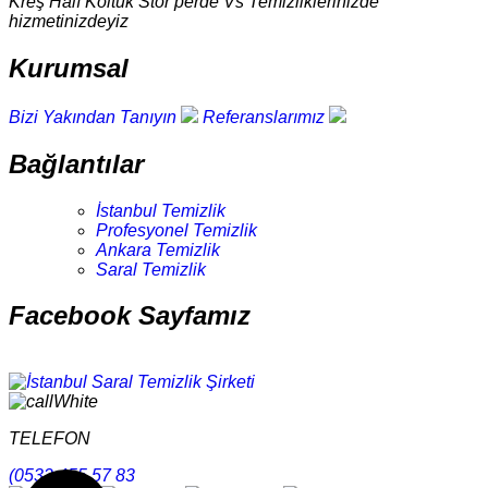
Kreş Halı Koltuk Stor perde Vs Temizliklerinizde
hizmetinizdeyiz
Kurumsal
Bizi Yakından Tanıyın
Referanslarımız
Bağlantılar
İstanbul Temizlik
Profesyonel Temizlik
Ankara Temizlik
Saral Temizlik
Facebook Sayfamız
TELEFON
(0532 455 57 83