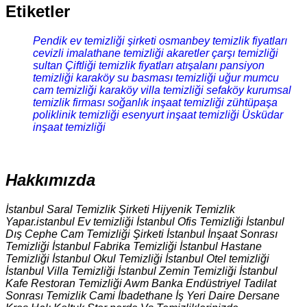
Etiketler
Pendik ev temizliği şirketi
osmanbey temizlik fiyatları
cevizli imalathane temizliği
akaretler çarşı temizliği
sultan Çiftliği temizlik fiyatları
atışalanı pansiyon
temizliği
karaköy su basması temizliği
uğur mumcu
cam temizliği
karaköy villa temizliği
sefaköy kurumsal
temizlik firması
soğanlık inşaat temizliği
zühtüpaşa
poliklinik temizliği
esenyurt inşaat temizliği
Üsküdar
inşaat temizliği
Hakkımızda
İstanbul Saral Temizlik Şirketi Hijyenik Temizlik
Yapar.istanbul Ev temizliği İstanbul Ofis Temizliği İstanbul
Dış Cephe Cam Temizliği Şirketi İstanbul İnşaat Sonrası
Temizliği İstanbul Fabrika Temizliği İstanbul Hastane
Temizliği İstanbul Okul Temizliği İstanbul Otel temizliği
İstanbul Villa Temizliği İstanbul Zemin Temizliği İstanbul
Kafe Restoran Temizliği Awm Banka Endüstriyel Tadilat
Sonrası Temizlik Cami İbadethane İş Yeri Daire Dersane