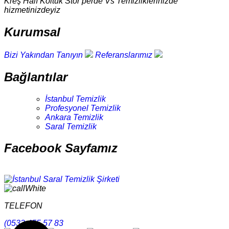
Kreş Halı Koltuk Stor perde Vs Temizliklerinizde
hizmetinizdeyiz
Kurumsal
Bizi Yakından Tanıyın
Referanslarımız
Bağlantılar
İstanbul Temizlik
Profesyonel Temizlik
Ankara Temizlik
Saral Temizlik
Facebook Sayfamız
TELEFON
(0532 455 57 83