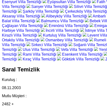
Esenyurt Villa Temizliği
Eyüpsultan Villa Temizliği
Fatih 
Villa Temizliği
Sarıyer Villa Temizliği
Silivri Villa Temizli
Temizliği
Şarköy Villa Temizliği
Çerkezköy Villa Temizliğ
Aksaray Villa Temizliği
Alibeyköy Villa Temizliği
Ambarlı 
Balat Villa Temizliği
Balmumcu Villa Temizliği
Bebek Vill
Çağlayan Villa Temizliği
Eminönü Villa Temizliği
Emirgan
Harbiye Villa Temizliği
İncirli Villa Temizliği
İstinye Villa
Kirazlı Villa Temizliği
Kurtuluş Villa Temizliği
Levent Vill
Ortaköy Villa Temizliği
Osmanbey Villa Temizliği
Rumeli 
Villa Temizliği
Sirkeci Villa Temizliği
Soğanlı Villa Temizl
Temizliği
Ulus Villa Temizliği
Vefa Villa Temizliği
Yeni
Temizliği
Rami Villa Temizliği
Esenkent Villa Temizliği
Temizliği
Kıraç Villa Temizliği
Göktürk Villa Temizliği
Saral Temizlik
Kuruluş :
08.11.2003
Mutlu Müşteri :
2482 +