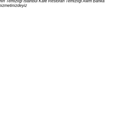
 Zemin Temizliği İstanbul Kafe Restoran Temizliği Awm Banka
hizmetinizdeyiz