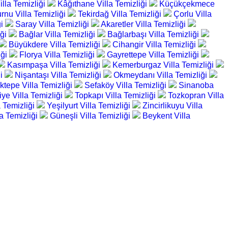
lla Temizliği
Kâğıthane Villa Temizliği
Küçükçekmece
rnu Villa Temizliği
Tekirdağ Villa Temizliği
Çorlu Villa
ği
Saray Villa Temizliği
Akaretler Villa Temizliği
iği
Bağlar Villa Temizliği
Bağlarbaşı Villa Temizliği
Büyükdere Villa Temizliği
Cihangir Villa Temizliği
iği
Florya Villa Temizliği
Gayrettepe Villa Temizliği
Kasımpaşa Villa Temizliği
Kemerburgaz Villa Temizliği
ği
Nişantaşı Villa Temizliği
Okmeydanı Villa Temizliği
tepe Villa Temizliği
Sefaköy Villa Temizliği
Sinanoba
iye Villa Temizliği
Topkapı Villa Temizliği
Tozkopran Villa
a Temizliği
Yeşilyurt Villa Temizliği
Zincirlikuyu Villa
lla Temizliği
Güneşli Villa Temizliği
Beykent Villa