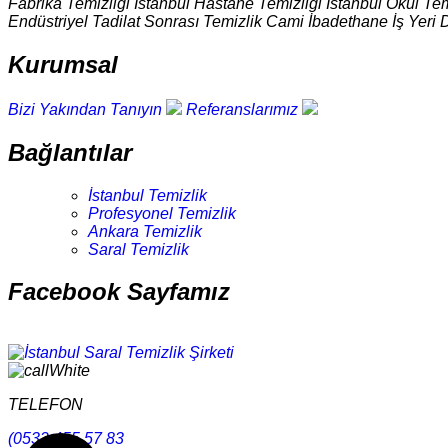
Fabrika Temizliği İstanbul Hastane Temizliği İstanbul Okul Tem
Endüstriyel Tadilat Sonrası Temizlik Cami İbadethane İş Yeri 
Kurumsal
Bizi Yakından Tanıyın
Referanslarımız
Bağlantılar
İstanbul Temizlik
Profesyonel Temizlik
Ankara Temizlik
Saral Temizlik
Facebook Sayfamız
TELEFON
(0532 455 57 83