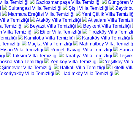
Villa Temizliği
Gaziosmanpaşa Villa Temizliği
Güngören Vi
ği
Sultangazi Villa Temizliği
Şişli Villa Temizliği
Zeytinbu
i
Marmara Ereğlisi Villa Temizliği
Yeni Çiftlik Villa Temizli
Villa Temizliği
Ataköy Villa Temizliği
Atışalanı Villa Temizl
a Temizliği
Beyazıt Villa Temizliği
Beykent Villa Temizliği
 Villa Temizliği
Etiler Villa Temizliği
Firüzköy Villa Temizl
 Temizliği
Kamiloba Villa Temizliği
Karaköy Villa Temizliği
a Temizliği
Maçka Villa Temizliği
Mahmutbey Villa Temizli
Hisarı Villa Temizliği
Rumeli Kavağı Villa Temizliği
Sancak
iği
Taksim Villa Temizliği
Tarabya Villa Temizliği
Teşvik
bosna Villa Temizliği
Yeniköy Villa Temizliği
Yeşilköy Vill
Şirinevler Villa Temizliği
Halkalı Villa Temizliği
İkitelli Vi
Zekeriyaköy Villa Temizliği
Hadımköy Villa Temizliği