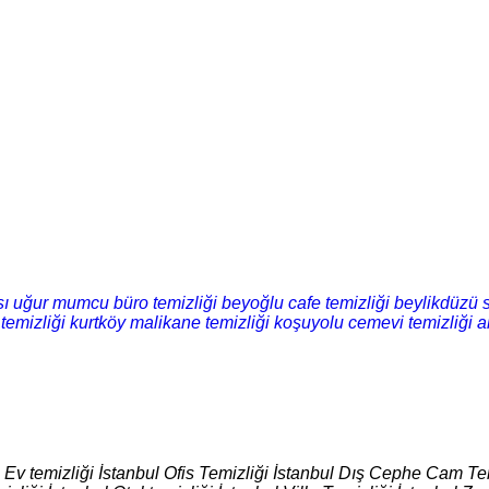
sı
uğur mumcu büro temizliği
beyoğlu cafe temizliği
beylikdüzü s
temizliği
kurtköy malikane temizliği
koşuyolu cemevi temizliği
a
l Ev temizliği İstanbul Ofis Temizliği İstanbul Dış Cephe Cam Tem