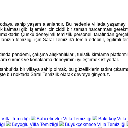
odaya sahip yaşam alanlarıdır. Bu nedenle villada yaşamayı te
enik kalması gibi işlemler için ciddi bir zaman harcanması gerekme
rmaktadır. Çünkü deneyimli temizlik personeli tarafından gerçekle
anızın temizliği için Saral Temizlik’i tercih edebilir, eğitimli te
ında pandemi, çalışma alışkanlıkları, turistik kiralama platformla
 yaşam sürmek ve konaklama deneyimini iyileştirmek istiyorlar.
İstanbul’da bir villaya sahip olmak, bu güzelliklerin tadını çıkarma
İşte bu noktada Saral Temizlik olarak devreye giriyoruz.
 Villa Temizliği
Bahçelievler Villa Temizliği
Bakırköy Villa
iği
Beyoğlu Villa Temizliği
Büyükçekmece Villa Temizliği