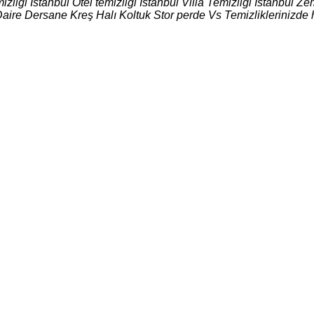
izliği İstanbul Otel temizliği İstanbul Villa Temizliği İstanbul
Daire Dersane Kreş Halı Koltuk Stor perde Vs Temizliklerinizde 