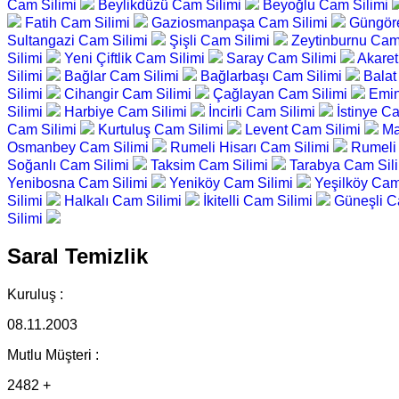
Cam Silimi
Beylikdüzü Cam Silimi
Beyoğlu Cam Silimi
Fatih Cam Silimi
Gaziosmanpaşa Cam Silimi
Güngör
Sultangazi Cam Silimi
Şişli Cam Silimi
Zeytinburnu Cam
Silimi
Yeni Çiftlik Cam Silimi
Saray Cam Silimi
Akaret
Silimi
Bağlar Cam Silimi
Bağlarbaşı Cam Silimi
Balat
Silimi
Cihangir Cam Silimi
Çağlayan Cam Silimi
Emin
Silimi
Harbiye Cam Silimi
İncirli Cam Silimi
İstinye C
Cam Silimi
Kurtuluş Cam Silimi
Levent Cam Silimi
Ma
Osmanbey Cam Silimi
Rumeli Hisarı Cam Silimi
Rumeli
Soğanlı Cam Silimi
Taksim Cam Silimi
Tarabya Cam Sil
Yenibosna Cam Silimi
Yeniköy Cam Silimi
Yeşilköy Cam
Silimi
Halkalı Cam Silimi
İkitelli Cam Silimi
Güneşli C
Silimi
Saral Temizlik
Kuruluş :
08.11.2003
Mutlu Müşteri :
2482 +