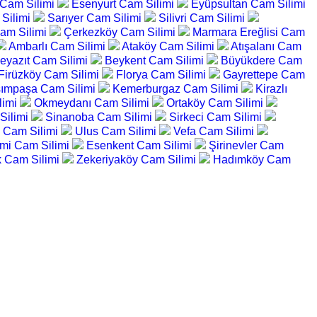
 Cam Silimi
Esenyurt Cam Silimi
Eyüpsultan Cam Silimi
Silimi
Sarıyer Cam Silimi
Silivri Cam Silimi
am Silimi
Çerkezköy Cam Silimi
Marmara Ereğlisi Cam
Ambarlı Cam Silimi
Ataköy Cam Silimi
Atışalanı Cam
eyazıt Cam Silimi
Beykent Cam Silimi
Büyükdere Cam
Firüzköy Cam Silimi
Florya Cam Silimi
Gayrettepe Cam
ımpaşa Cam Silimi
Kemerburgaz Cam Silimi
Kirazlı
limi
Okmeydanı Cam Silimi
Ortaköy Cam Silimi
Silimi
Sinanoba Cam Silimi
Sirkeci Cam Silimi
 Cam Silimi
Ulus Cam Silimi
Vefa Cam Silimi
mi Cam Silimi
Esenkent Cam Silimi
Şirinevler Cam
k Cam Silimi
Zekeriyaköy Cam Silimi
Hadımköy Cam