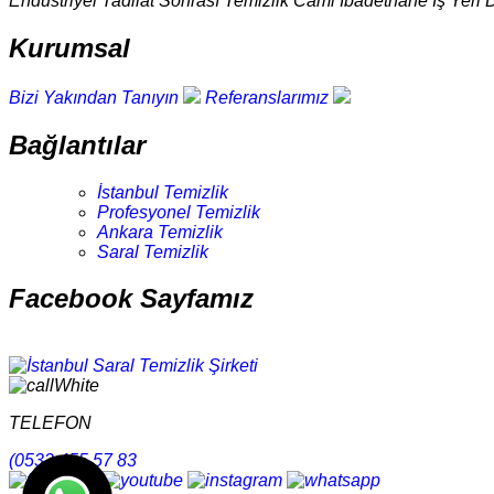
Endüstriyel Tadilat Sonrası Temizlik Cami İbadethane İş Yeri 
Kurumsal
Bizi Yakından Tanıyın
Referanslarımız
Bağlantılar
İstanbul Temizlik
Profesyonel Temizlik
Ankara Temizlik
Saral Temizlik
Facebook Sayfamız
TELEFON
(0532 455 57 83