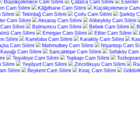
Büyükçekmece Cam Silimi
Çatalca Cam Silimi
Esenler
en Cam Silimi
Kâğıthane Cam Silimi
Küçükçekmece Cam 
 Silimi
Tekirdağ Cam Silimi
Çorlu Cam Silimi
Şarköy C
ler Cam Silimi
Aksaray Cam Silimi
Alibeyköy Cam Silimi
 Cam Silimi
Balmumcu Cam Silimi
Bebek Cam Silimi
B
önü Cam Silimi
Emirgan Cam Silimi
Etiler Cam Silimi
am Silimi
Kamiloba Cam Silimi
Karaköy Cam Silimi
Kas
çka Cam Silimi
Mahmutbey Cam Silimi
Nişantaşı Cam Si
 Kavağı Cam Silimi
Sancaktepe Cam Silimi
Sefaköy Cam 
imi
Teşvikiye Cam Silimi
Topkapı Cam Silimi
Tozkopran
 Silimi
Yeşilyurt Cam Silimi
Zincirlikuyu Cam Silimi
Ra
am Silimi
Beykent Cam Silimi
Kıraç Cam Silimi
Göktür