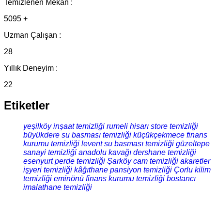
Temizlenen Mekan :
5095 +
Uzman Çalışan :
28
Yıllık Deneyim :
22
Etiketler
yeşilköy inşaat temizliği
rumeli hisarı store temizliği
büyükdere su basması temizliği
küçükçekmece finans
kurumu temizliği
levent su basması temizliği
güzeltepe
sanayi temizliği
anadolu kavağı dershane temizliği
esenyurt perde temizliği
Şarköy cam temizliği
akaretler
işyeri temizliği
kâğıthane pansiyon temizliği
Çorlu kilim
temizliği
eminönü finans kurumu temizliği
bostancı
imalathane temizliği