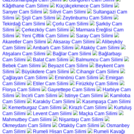
Kâğıthane Cam Silimi
Küçükçekmece Cam Silimi
Sarıyer Cam Silimi
Silivri Cam Silimi
Sultangazi Cam
Silimi
Şişli Cam Silimi
Zeytinburnu Cam Silimi
Tekirdağ Cam Silimi
Çorlu Cam Silimi
Şarköy Cam
Silimi
Çerkezköy Cam Silimi
Marmara Ereğlisi Cam
Silimi
Yeni Çiftlik Cam Silimi
Saray Cam Silimi
Akaretler Cam Silimi
Aksaray Cam Silimi
Alibeyköy
Cam Silimi
Ambarlı Cam Silimi
Ataköy Cam Silimi
Atışalanı Cam Silimi
Bağlar Cam Silimi
Bağlarbaşı
Cam Silimi
Balat Cam Silimi
Balmumcu Cam Silimi
Bebek Cam Silimi
Beyazıt Cam Silimi
Beykent Cam
Silimi
Büyükdere Cam Silimi
Cihangir Cam Silimi
Çağlayan Cam Silimi
Eminönü Cam Silimi
Emirgan
Cam Silimi
Etiler Cam Silimi
Firüzköy Cam Silimi
Florya Cam Silimi
Gayrettepe Cam Silimi
Harbiye Cam
Silimi
İncirli Cam Silimi
İstinye Cam Silimi
Kamiloba
Cam Silimi
Karaköy Cam Silimi
Kasımpaşa Cam Silimi
Kemerburgaz Cam Silimi
Kirazlı Cam Silimi
Kurtuluş
Cam Silimi
Levent Cam Silimi
Maçka Cam Silimi
Mahmutbey Cam Silimi
Nişantaşı Cam Silimi
Okmeydanı Cam Silimi
Ortaköy Cam Silimi
Osmanbey
Cam Silimi
Rumeli Hisarı Cam Silimi
Rumeli Kavağı