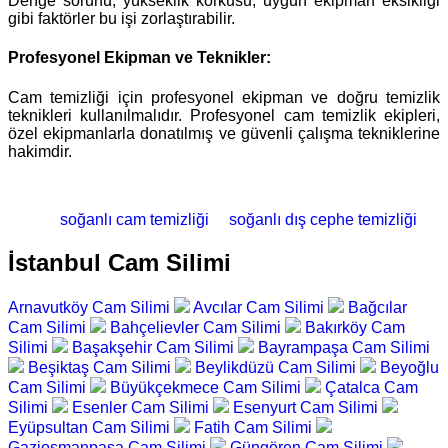
Denge sorunu, yükseklik korkusu, uygun ekipman eksikliği
gibi faktörler bu işi zorlaştırabilir.
Profesyonel Ekipman ve Teknikler:
Cam temizliği için profesyonel ekipman ve doğru temizlik
teknikleri kullanılmalıdır. Profesyonel cam temizlik ekipleri,
özel ekipmanlarla donatılmış ve güvenli çalışma tekniklerine
hakimdir.
soğanlı cam temizliği
soğanlı dış cephe temizliği
İstanbul Cam Silimi
Arnavutköy Cam Silimi
Avcılar Cam Silimi
Bağcılar
Cam Silimi
Bahçelievler Cam Silimi
Bakırköy Cam
Silimi
Başakşehir Cam Silimi
Bayrampaşa Cam Silimi
Beşiktaş Cam Silimi
Beylikdüzü Cam Silimi
Beyoğlu
Cam Silimi
Büyükçekmece Cam Silimi
Çatalca Cam
Silimi
Esenler Cam Silimi
Esenyurt Cam Silimi
Eyüpsultan Cam Silimi
Fatih Cam Silimi
Gaziosmanpaşa Cam Silimi
Güngören Cam Silimi