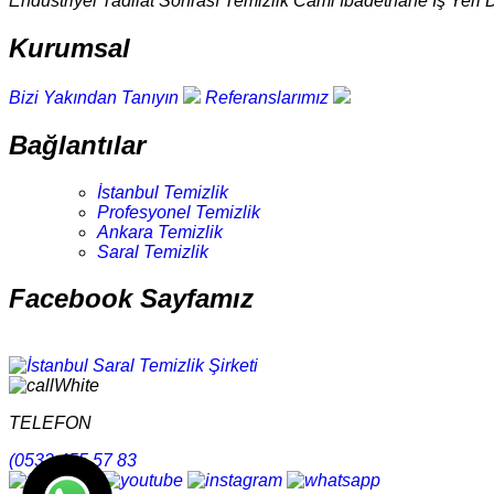
Endüstriyel Tadilat Sonrası Temizlik Cami İbadethane İş Yeri 
Kurumsal
Bizi Yakından Tanıyın
Referanslarımız
Bağlantılar
İstanbul Temizlik
Profesyonel Temizlik
Ankara Temizlik
Saral Temizlik
Facebook Sayfamız
TELEFON
(0532 455 57 83