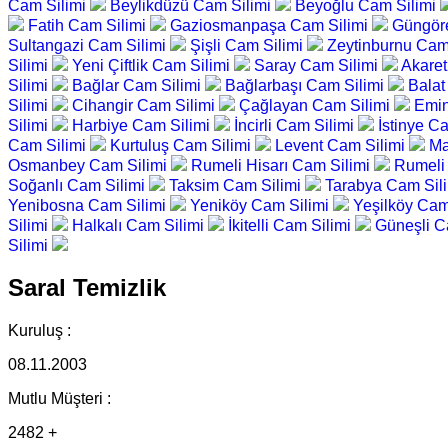
Cam Silimi
Beylikdüzü Cam Silimi
Beyoğlu Cam Silimi
Fatih Cam Silimi
Gaziosmanpaşa Cam Silimi
Güngör
Sultangazi Cam Silimi
Şişli Cam Silimi
Zeytinburnu Cam
Silimi
Yeni Çiftlik Cam Silimi
Saray Cam Silimi
Akaret
Silimi
Bağlar Cam Silimi
Bağlarbaşı Cam Silimi
Balat
Silimi
Cihangir Cam Silimi
Çağlayan Cam Silimi
Emin
Silimi
Harbiye Cam Silimi
İncirli Cam Silimi
İstinye C
Cam Silimi
Kurtuluş Cam Silimi
Levent Cam Silimi
Ma
Osmanbey Cam Silimi
Rumeli Hisarı Cam Silimi
Rumeli
Soğanlı Cam Silimi
Taksim Cam Silimi
Tarabya Cam Sil
Yenibosna Cam Silimi
Yeniköy Cam Silimi
Yeşilköy Cam
Silimi
Halkalı Cam Silimi
İkitelli Cam Silimi
Güneşli C
Silimi
Saral Temizlik
Kuruluş :
08.11.2003
Mutlu Müşteri :
2482 +