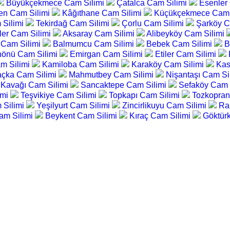
Büyükçekmece Cam Silimi
Çatalca Cam Silimi
Esenler
en Cam Silimi
Kâğıthane Cam Silimi
Küçükçekmece Cam 
 Silimi
Tekirdağ Cam Silimi
Çorlu Cam Silimi
Şarköy C
ler Cam Silimi
Aksaray Cam Silimi
Alibeyköy Cam Silimi
 Cam Silimi
Balmumcu Cam Silimi
Bebek Cam Silimi
B
önü Cam Silimi
Emirgan Cam Silimi
Etiler Cam Silimi
am Silimi
Kamiloba Cam Silimi
Karaköy Cam Silimi
Kas
çka Cam Silimi
Mahmutbey Cam Silimi
Nişantaşı Cam Si
 Kavağı Cam Silimi
Sancaktepe Cam Silimi
Sefaköy Cam 
imi
Teşvikiye Cam Silimi
Topkapı Cam Silimi
Tozkopran
 Silimi
Yeşilyurt Cam Silimi
Zincirlikuyu Cam Silimi
Ra
am Silimi
Beykent Cam Silimi
Kıraç Cam Silimi
Göktür