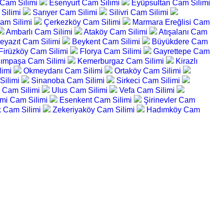
 Cam Silimi
Esenyurt Cam Silimi
Eyüpsultan Cam Silimi
Silimi
Sarıyer Cam Silimi
Silivri Cam Silimi
am Silimi
Çerkezköy Cam Silimi
Marmara Ereğlisi Cam
Ambarlı Cam Silimi
Ataköy Cam Silimi
Atışalanı Cam
eyazıt Cam Silimi
Beykent Cam Silimi
Büyükdere Cam
Firüzköy Cam Silimi
Florya Cam Silimi
Gayrettepe Cam
ımpaşa Cam Silimi
Kemerburgaz Cam Silimi
Kirazlı
limi
Okmeydanı Cam Silimi
Ortaköy Cam Silimi
Silimi
Sinanoba Cam Silimi
Sirkeci Cam Silimi
 Cam Silimi
Ulus Cam Silimi
Vefa Cam Silimi
mi Cam Silimi
Esenkent Cam Silimi
Şirinevler Cam
k Cam Silimi
Zekeriyaköy Cam Silimi
Hadımköy Cam