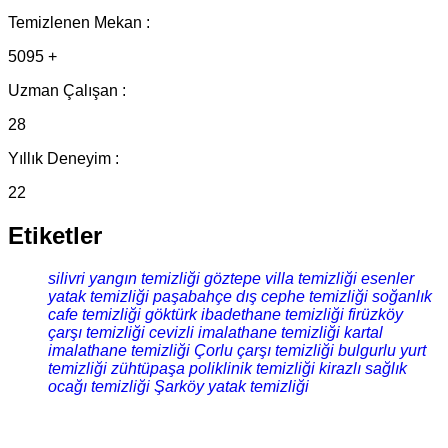
Temizlenen Mekan :
5095 +
Uzman Çalışan :
28
Yıllık Deneyim :
22
Etiketler
silivri yangın temizliği
göztepe villa temizliği
esenler
yatak temizliği
paşabahçe dış cephe temizliği
soğanlık
cafe temizliği
göktürk ibadethane temizliği
firüzköy
çarşı temizliği
cevizli imalathane temizliği
kartal
imalathane temizliği
Çorlu çarşı temizliği
bulgurlu yurt
temizliği
zühtüpaşa poliklinik temizliği
kirazlı sağlık
ocağı temizliği
Şarköy yatak temizliği