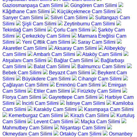
Gaziosmanpaşa Cam Silimi
Güngören Cam Silimi
Kâğıthane Cam Silimi
Küçükçekmece Cam Silimi
Sarıyer Cam Silimi
Silivri Cam Silimi
Sultangazi Cam
Silimi
Şişli Cam Silimi
Zeytinburnu Cam Silimi
Tekirdağ Cam Silimi
Çorlu Cam Silimi
Şarköy Cam
Silimi
Çerkezköy Cam Silimi
Marmara Ereğlisi Cam
Silimi
Yeni Çiftlik Cam Silimi
Saray Cam Silimi
Akaretler Cam Silimi
Aksaray Cam Silimi
Alibeyköy
Cam Silimi
Ambarlı Cam Silimi
Ataköy Cam Silimi
Atışalanı Cam Silimi
Bağlar Cam Silimi
Bağlarbaşı
Cam Silimi
Balat Cam Silimi
Balmumcu Cam Silimi
Bebek Cam Silimi
Beyazıt Cam Silimi
Beykent Cam
Silimi
Büyükdere Cam Silimi
Cihangir Cam Silimi
Çağlayan Cam Silimi
Eminönü Cam Silimi
Emirgan
Cam Silimi
Etiler Cam Silimi
Firüzköy Cam Silimi
Florya Cam Silimi
Gayrettepe Cam Silimi
Harbiye Cam
Silimi
İncirli Cam Silimi
İstinye Cam Silimi
Kamiloba
Cam Silimi
Karaköy Cam Silimi
Kasımpaşa Cam Silimi
Kemerburgaz Cam Silimi
Kirazlı Cam Silimi
Kurtuluş
Cam Silimi
Levent Cam Silimi
Maçka Cam Silimi
Mahmutbey Cam Silimi
Nişantaşı Cam Silimi
Okmeydanı Cam Silimi
Ortaköy Cam Silimi
Osmanbey