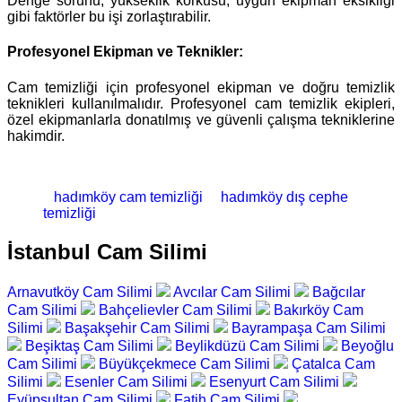
Denge sorunu, yükseklik korkusu, uygun ekipman eksikliği
gibi faktörler bu işi zorlaştırabilir.
Profesyonel Ekipman ve Teknikler:
Cam temizliği için profesyonel ekipman ve doğru temizlik
teknikleri kullanılmalıdır. Profesyonel cam temizlik ekipleri,
özel ekipmanlarla donatılmış ve güvenli çalışma tekniklerine
hakimdir.
hadımköy cam temizliği
hadımköy dış cephe
temizliği
İstanbul Cam Silimi
Arnavutköy Cam Silimi
Avcılar Cam Silimi
Bağcılar
Cam Silimi
Bahçelievler Cam Silimi
Bakırköy Cam
Silimi
Başakşehir Cam Silimi
Bayrampaşa Cam Silimi
Beşiktaş Cam Silimi
Beylikdüzü Cam Silimi
Beyoğlu
Cam Silimi
Büyükçekmece Cam Silimi
Çatalca Cam
Silimi
Esenler Cam Silimi
Esenyurt Cam Silimi
Eyüpsultan Cam Silimi
Fatih Cam Silimi