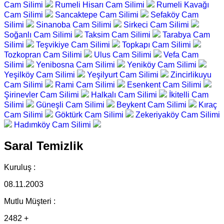
Cam Silimi
Rumeli Hisarı Cam Silimi
Rumeli Kavağı
Cam Silimi
Sancaktepe Cam Silimi
Sefaköy Cam
Silimi
Sinanoba Cam Silimi
Sirkeci Cam Silimi
Soğanlı Cam Silimi
Taksim Cam Silimi
Tarabya Cam
Silimi
Teşvikiye Cam Silimi
Topkapı Cam Silimi
Tozkopran Cam Silimi
Ulus Cam Silimi
Vefa Cam
Silimi
Yenibosna Cam Silimi
Yeniköy Cam Silimi
Yeşilköy Cam Silimi
Yeşilyurt Cam Silimi
Zincirlikuyu
Cam Silimi
Rami Cam Silimi
Esenkent Cam Silimi
Şirinevler Cam Silimi
Halkalı Cam Silimi
İkitelli Cam
Silimi
Güneşli Cam Silimi
Beykent Cam Silimi
Kıraç
Cam Silimi
Göktürk Cam Silimi
Zekeriyaköy Cam Silimi
Hadımköy Cam Silimi
Saral Temizlik
Kuruluş :
08.11.2003
Mutlu Müşteri :
2482 +