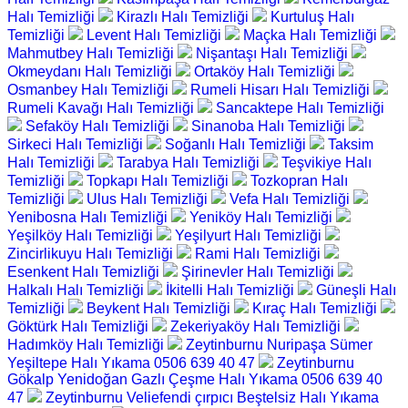
Halı Temizliği
Kirazlı Halı Temizliği
Kurtuluş Halı
Temizliği
Levent Halı Temizliği
Maçka Halı Temizliği
Mahmutbey Halı Temizliği
Nişantaşı Halı Temizliği
Okmeydanı Halı Temizliği
Ortaköy Halı Temizliği
Osmanbey Halı Temizliği
Rumeli Hisarı Halı Temizliği
Rumeli Kavağı Halı Temizliği
Sancaktepe Halı Temizliği
Sefaköy Halı Temizliği
Sinanoba Halı Temizliği
Sirkeci Halı Temizliği
Soğanlı Halı Temizliği
Taksim
Halı Temizliği
Tarabya Halı Temizliği
Teşvikiye Halı
Temizliği
Topkapı Halı Temizliği
Tozkopran Halı
Temizliği
Ulus Halı Temizliği
Vefa Halı Temizliği
Yenibosna Halı Temizliği
Yeniköy Halı Temizliği
Yeşilköy Halı Temizliği
Yeşilyurt Halı Temizliği
Zincirlikuyu Halı Temizliği
Rami Halı Temizliği
Esenkent Halı Temizliği
Şirinevler Halı Temizliği
Halkalı Halı Temizliği
İkitelli Halı Temizliği
Güneşli Halı
Temizliği
Beykent Halı Temizliği
Kıraç Halı Temizliği
Göktürk Halı Temizliği
Zekeriyaköy Halı Temizliği
Hadımköy Halı Temizliği
Zeytinburnu Nuripaşa Sümer
Yeşiltepe Halı Yıkama 0506 639 40 47
Zeytinburnu
Gökalp Yenidoğan Gazlı Çeşme Halı Yıkama 0506 639 40
47
Zeytinburnu Veliefendi çırpıcı Beştelsiz Halı Yıkama