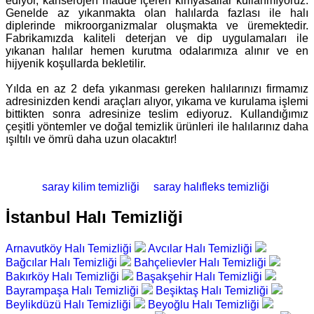
ediyor, kanserojen madde içeren kimyasallar kullanmıyoruz.
Genelde az yıkanmakta olan halılarda fazlası ile halı
diplerinde mikroorganizmalar oluşmakta ve üremektedir.
Fabrikamızda kaliteli deterjan ve dip uygulamaları ile
yıkanan halılar hemen kurutma odalarımıza alınır ve en
hijyenik koşullarda bekletilir.
Yılda en az 2 defa yıkanması gereken halılarınızı firmamız
adresinizden kendi araçları alıyor, yıkama ve kurulama işlemi
bittikten sonra adresinize teslim ediyoruz. Kullandığımız
çeşitli yöntemler ve doğal temizlik ürünleri ile halılarınız daha
ışıltılı ve ömrü daha uzun olacaktır!
saray kilim temizliği
saray halıfleks temizliği
İstanbul Halı Temizliği
Arnavutköy Halı Temizliği
Avcılar Halı Temizliği
Bağcılar Halı Temizliği
Bahçelievler Halı Temizliği
Bakırköy Halı Temizliği
Başakşehir Halı Temizliği
Bayrampaşa Halı Temizliği
Beşiktaş Halı Temizliği
Beylikdüzü Halı Temizliği
Beyoğlu Halı Temizliği