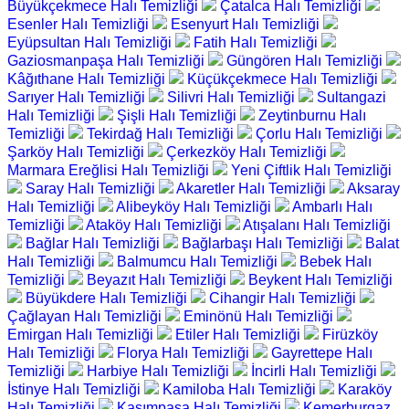
Büyükçekmece Halı Temizliği
Çatalca Halı Temizliği
Esenler Halı Temizliği
Esenyurt Halı Temizliği
Eyüpsultan Halı Temizliği
Fatih Halı Temizliği
Gaziosmanpaşa Halı Temizliği
Güngören Halı Temizliği
Kâğıthane Halı Temizliği
Küçükçekmece Halı Temizliği
Sarıyer Halı Temizliği
Silivri Halı Temizliği
Sultangazi
Halı Temizliği
Şişli Halı Temizliği
Zeytinburnu Halı
Temizliği
Tekirdağ Halı Temizliği
Çorlu Halı Temizliği
Şarköy Halı Temizliği
Çerkezköy Halı Temizliği
Marmara Ereğlisi Halı Temizliği
Yeni Çiftlik Halı Temizliği
Saray Halı Temizliği
Akaretler Halı Temizliği
Aksaray
Halı Temizliği
Alibeyköy Halı Temizliği
Ambarlı Halı
Temizliği
Ataköy Halı Temizliği
Atışalanı Halı Temizliği
Bağlar Halı Temizliği
Bağlarbaşı Halı Temizliği
Balat
Halı Temizliği
Balmumcu Halı Temizliği
Bebek Halı
Temizliği
Beyazıt Halı Temizliği
Beykent Halı Temizliği
Büyükdere Halı Temizliği
Cihangir Halı Temizliği
Çağlayan Halı Temizliği
Eminönü Halı Temizliği
Emirgan Halı Temizliği
Etiler Halı Temizliği
Firüzköy
Halı Temizliği
Florya Halı Temizliği
Gayrettepe Halı
Temizliği
Harbiye Halı Temizliği
İncirli Halı Temizliği
İstinye Halı Temizliği
Kamiloba Halı Temizliği
Karaköy
Halı Temizliği
Kasımpaşa Halı Temizliği
Kemerburgaz