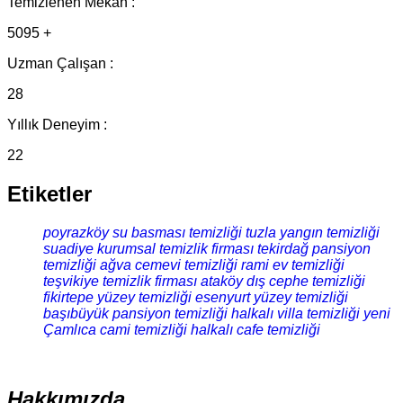
Temizlenen Mekan :
5095 +
Uzman Çalışan :
28
Yıllık Deneyim :
22
Etiketler
poyrazköy su basması temizliği
tuzla yangın temizliği
suadiye kurumsal temizlik firması
tekirdağ pansiyon
temizliği
ağva cemevi temizliği
rami ev temizliği
teşvikiye temizlik firması
ataköy dış cephe temizliği
fikirtepe yüzey temizliği
esenyurt yüzey temizliği
başıbüyük pansiyon temizliği
halkalı villa temizliği
yeni
Çamlıca cami temizliği
halkalı cafe temizliği
Hakkımızda