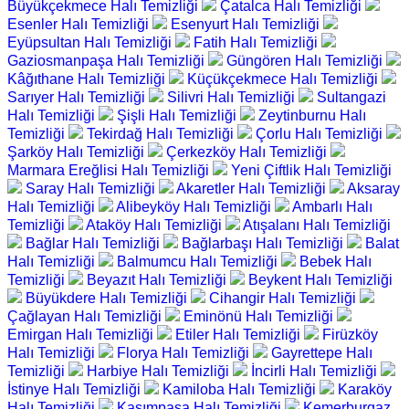
Büyükçekmece Halı Temizliği
Çatalca Halı Temizliği
Esenler Halı Temizliği
Esenyurt Halı Temizliği
Eyüpsultan Halı Temizliği
Fatih Halı Temizliği
Gaziosmanpaşa Halı Temizliği
Güngören Halı Temizliği
Kâğıthane Halı Temizliği
Küçükçekmece Halı Temizliği
Sarıyer Halı Temizliği
Silivri Halı Temizliği
Sultangazi
Halı Temizliği
Şişli Halı Temizliği
Zeytinburnu Halı
Temizliği
Tekirdağ Halı Temizliği
Çorlu Halı Temizliği
Şarköy Halı Temizliği
Çerkezköy Halı Temizliği
Marmara Ereğlisi Halı Temizliği
Yeni Çiftlik Halı Temizliği
Saray Halı Temizliği
Akaretler Halı Temizliği
Aksaray
Halı Temizliği
Alibeyköy Halı Temizliği
Ambarlı Halı
Temizliği
Ataköy Halı Temizliği
Atışalanı Halı Temizliği
Bağlar Halı Temizliği
Bağlarbaşı Halı Temizliği
Balat
Halı Temizliği
Balmumcu Halı Temizliği
Bebek Halı
Temizliği
Beyazıt Halı Temizliği
Beykent Halı Temizliği
Büyükdere Halı Temizliği
Cihangir Halı Temizliği
Çağlayan Halı Temizliği
Eminönü Halı Temizliği
Emirgan Halı Temizliği
Etiler Halı Temizliği
Firüzköy
Halı Temizliği
Florya Halı Temizliği
Gayrettepe Halı
Temizliği
Harbiye Halı Temizliği
İncirli Halı Temizliği
İstinye Halı Temizliği
Kamiloba Halı Temizliği
Karaköy
Halı Temizliği
Kasımpaşa Halı Temizliği
Kemerburgaz