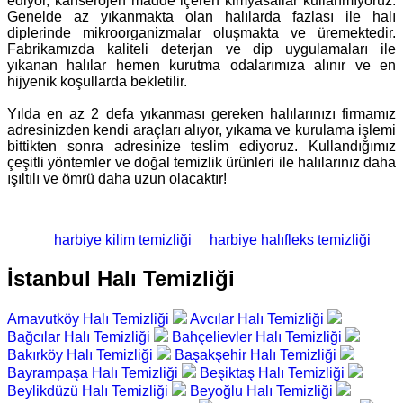
ediyor, kanserojen madde içeren kimyasallar kullanmıyoruz.
Genelde az yıkanmakta olan halılarda fazlası ile halı
diplerinde mikroorganizmalar oluşmakta ve üremektedir.
Fabrikamızda kaliteli deterjan ve dip uygulamaları ile
yıkanan halılar hemen kurutma odalarımıza alınır ve en
hijyenik koşullarda bekletilir.
Yılda en az 2 defa yıkanması gereken halılarınızı firmamız
adresinizden kendi araçları alıyor, yıkama ve kurulama işlemi
bittikten sonra adresinize teslim ediyoruz. Kullandığımız
çeşitli yöntemler ve doğal temizlik ürünleri ile halılarınız daha
ışıltılı ve ömrü daha uzun olacaktır!
harbiye kilim temizliği
harbiye halıfleks temizliği
İstanbul Halı Temizliği
Arnavutköy Halı Temizliği
Avcılar Halı Temizliği
Bağcılar Halı Temizliği
Bahçelievler Halı Temizliği
Bakırköy Halı Temizliği
Başakşehir Halı Temizliği
Bayrampaşa Halı Temizliği
Beşiktaş Halı Temizliği
Beylikdüzü Halı Temizliği
Beyoğlu Halı Temizliği