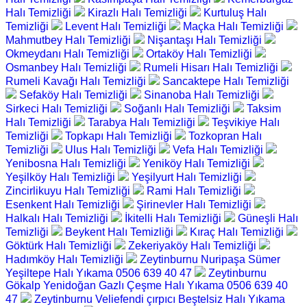
Halı Temizliği
Kirazlı Halı Temizliği
Kurtuluş Halı
Temizliği
Levent Halı Temizliği
Maçka Halı Temizliği
Mahmutbey Halı Temizliği
Nişantaşı Halı Temizliği
Okmeydanı Halı Temizliği
Ortaköy Halı Temizliği
Osmanbey Halı Temizliği
Rumeli Hisarı Halı Temizliği
Rumeli Kavağı Halı Temizliği
Sancaktepe Halı Temizliği
Sefaköy Halı Temizliği
Sinanoba Halı Temizliği
Sirkeci Halı Temizliği
Soğanlı Halı Temizliği
Taksim
Halı Temizliği
Tarabya Halı Temizliği
Teşvikiye Halı
Temizliği
Topkapı Halı Temizliği
Tozkopran Halı
Temizliği
Ulus Halı Temizliği
Vefa Halı Temizliği
Yenibosna Halı Temizliği
Yeniköy Halı Temizliği
Yeşilköy Halı Temizliği
Yeşilyurt Halı Temizliği
Zincirlikuyu Halı Temizliği
Rami Halı Temizliği
Esenkent Halı Temizliği
Şirinevler Halı Temizliği
Halkalı Halı Temizliği
İkitelli Halı Temizliği
Güneşli Halı
Temizliği
Beykent Halı Temizliği
Kıraç Halı Temizliği
Göktürk Halı Temizliği
Zekeriyaköy Halı Temizliği
Hadımköy Halı Temizliği
Zeytinburnu Nuripaşa Sümer
Yeşiltepe Halı Yıkama 0506 639 40 47
Zeytinburnu
Gökalp Yenidoğan Gazlı Çeşme Halı Yıkama 0506 639 40
47
Zeytinburnu Veliefendi çırpıcı Beştelsiz Halı Yıkama