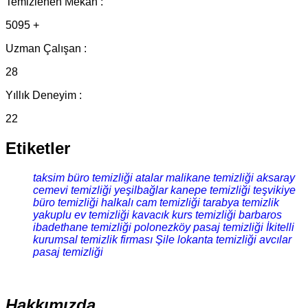
Temizlenen Mekan :
5095 +
Uzman Çalışan :
28
Yıllık Deneyim :
22
Etiketler
taksim büro temizliği
atalar malikane temizliği
aksaray
cemevi temizliği
yeşilbağlar kanepe temizliği
teşvikiye
büro temizliği
halkalı cam temizliği
tarabya temizlik
yakuplu ev temizliği
kavacık kurs temizliği
barbaros
ibadethane temizliği
polonezköy pasaj temizliği
İkitelli
kurumsal temizlik firması
Şile lokanta temizliği
avcılar
pasaj temizliği
Hakkımızda