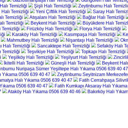
liği
Gaziosmanpaşa Halı Temizliği
Güngören Halı Temizli
Halı Temizliği
Şişli Halı Temizliği
Zeytinburnu Halı Temizl
 Halı Temizliği
Yeni Çiftlik Halı Temizliği
Saray Halı Temiz
lı Temizliği
Atışalanı Halı Temizliği
Bağlar Halı Temizliği
alı Temizliği
Beykent Halı Temizliği
Büyükdere Halı Temizl
ı Temizliği
Firüzköy Halı Temizliği
Florya Halı Temizliği
iği
Karaköy Halı Temizliği
Kasımpaşa Halı Temizliği
Ke
i
Mahmutbey Halı Temizliği
Nişantaşı Halı Temizliği
Okm
 Halı Temizliği
Sancaktepe Halı Temizliği
Sefaköy Halı T
ı Temizliği
Teşvikiye Halı Temizliği
Topkapı Halı Temizliği
ği
Yeşilköy Halı Temizliği
Yeşilyurt Halı Temizliği
Zincirl
İkitelli Halı Temizliği
Güneşli Halı Temizliği
Beykent Halı
inburnu Nuripaşa Sümer Yeşiltepe Halı Yıkama 0506 639 40 4
alı Yıkama 0506 639 40 47
Zeytinburnu Seyitnizam Merkezefe
amatya Halı Yıkama 0506 639 40 47
Fatih Cerrahpaşa Silivr
ı Yıkama 0506 639 40 47
Fatih Kumkapı Aksaray Halı Yıkam
47
Ataköy Halı Yıkama 0506 639 40 46
Bakırköy Halı Yıka