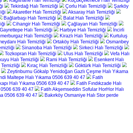
ği
Kâğıthane Halı Temizliği
Küçükçekmece Halı Temizliği
iği
Tekirdağ Halı Temizliği
Çorlu Halı Temizliği
Şarköy
liği
Akaretler Halı Temizliği
Aksaray Halı Temizliği
Bağlarbaşı Halı Temizliği
Balat Halı Temizliği
iği
Cihangir Halı Temizliği
Çağlayan Halı Temizliği
Gayrettepe Halı Temizliği
Harbiye Halı Temizliği
İncirli
merburgaz Halı Temizliği
Kirazlı Halı Temizliği
Kurtuluş
eydanı Halı Temizliği
Ortaköy Halı Temizliği
Osmanbey
emizliği
Sinanoba Halı Temizliği
Sirkeci Halı Temizliği
Tozkopran Halı Temizliği
Ulus Halı Temizliği
Vefa Halı
ikuyu Halı Temizliği
Rami Halı Temizliği
Esenkent Halı
 Temizliği
Kıraç Halı Temizliği
Göktürk Halı Temizliği
7
Zeytinburnu Gökalp Yenidoğan Gazlı Çeşme Halı Yıkama
ndi Maltepe Halı Yıkama 0506 639 40 47
Fatih
ikapı Halı Yıkama 0506 639 40 47
Fatih Fındıkzade Halı
a 0506 639 40 47
Fatih Akşemseddin Sofular HorHor Halı
ma 0506 639 40 47
Bakırköy Osmaniye Halı Stor perde