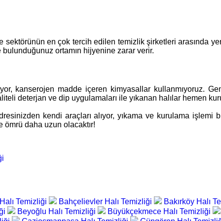
ektörünün en çok tercih edilen temizlik şirketleri arasında yer 
ve bulunduğunuz ortamın hijyenine zarar verir.
diyor, kanserojen madde içeren kimyasallar kullanmıyoruz. Gene
eli deterjan ve dip uygulamaları ile yıkanan halılar hemen kurutm
resinizden kendi araçları alıyor, yıkama ve kurulama işlemi bit
 ve ömrü daha uzun olacaktır!
ği
Halı Temizliği
Bahçelievler Halı Temizliği
Bakırköy Halı Te
iği
Beyoğlu Halı Temizliği
Büyükçekmece Halı Temizliği