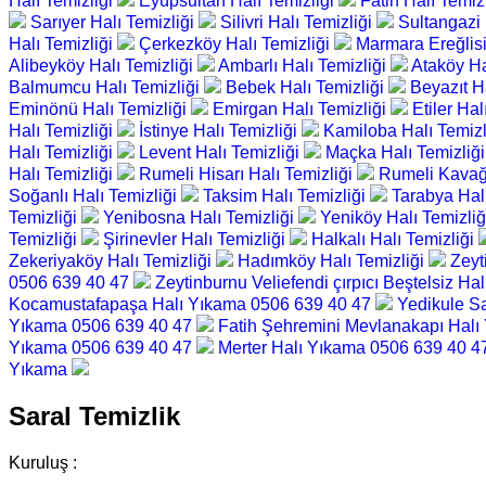
Halı Temizliği
Eyüpsultan Halı Temizliği
Fatih Halı Temiz
Sarıyer Halı Temizliği
Silivri Halı Temizliği
Sultangazi 
Halı Temizliği
Çerkezköy Halı Temizliği
Marmara Ereğlisi
Alibeyköy Halı Temizliği
Ambarlı Halı Temizliği
Ataköy Ha
Balmumcu Halı Temizliği
Bebek Halı Temizliği
Beyazıt H
Eminönü Halı Temizliği
Emirgan Halı Temizliği
Etiler Hal
Halı Temizliği
İstinye Halı Temizliği
Kamiloba Halı Temizl
Halı Temizliği
Levent Halı Temizliği
Maçka Halı Temizliğ
Halı Temizliği
Rumeli Hisarı Halı Temizliği
Rumeli Kavağı
Soğanlı Halı Temizliği
Taksim Halı Temizliği
Tarabya Hal
Temizliği
Yenibosna Halı Temizliği
Yeniköy Halı Temizli
Temizliği
Şirinevler Halı Temizliği
Halkalı Halı Temizliği
Zekeriyaköy Halı Temizliği
Hadımköy Halı Temizliği
Zeyt
0506 639 40 47
Zeytinburnu Veliefendi çırpıcı Beştelsiz H
Kocamustafapaşa Halı Yıkama 0506 639 40 47
Yedikule S
Yıkama 0506 639 40 47
Fatih Şehremini Mevlanakapı Hal
Yıkama 0506 639 40 47
Merter Halı Yıkama 0506 639 40 
Yıkama
Saral Temizlik
Kuruluş :