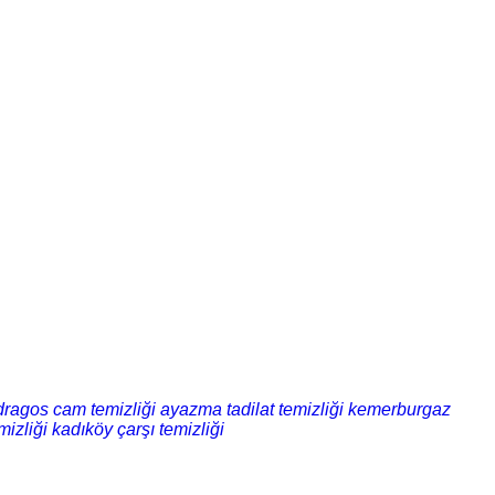
dragos cam temizliği
ayazma tadilat temizliği
kemerburgaz
mizliği
kadıköy çarşı temizliği