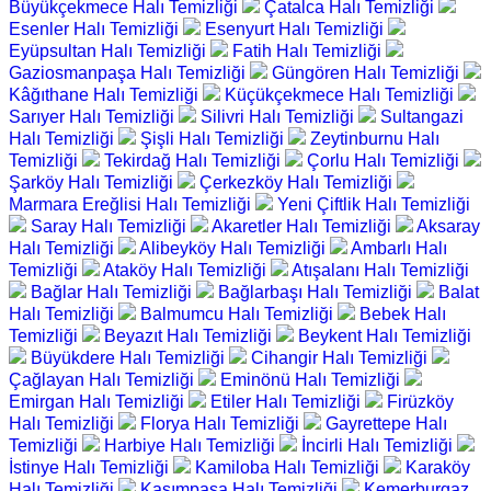
Büyükçekmece Halı Temizliği
Çatalca Halı Temizliği
Esenler Halı Temizliği
Esenyurt Halı Temizliği
Eyüpsultan Halı Temizliği
Fatih Halı Temizliği
Gaziosmanpaşa Halı Temizliği
Güngören Halı Temizliği
Kâğıthane Halı Temizliği
Küçükçekmece Halı Temizliği
Sarıyer Halı Temizliği
Silivri Halı Temizliği
Sultangazi
Halı Temizliği
Şişli Halı Temizliği
Zeytinburnu Halı
Temizliği
Tekirdağ Halı Temizliği
Çorlu Halı Temizliği
Şarköy Halı Temizliği
Çerkezköy Halı Temizliği
Marmara Ereğlisi Halı Temizliği
Yeni Çiftlik Halı Temizliği
Saray Halı Temizliği
Akaretler Halı Temizliği
Aksaray
Halı Temizliği
Alibeyköy Halı Temizliği
Ambarlı Halı
Temizliği
Ataköy Halı Temizliği
Atışalanı Halı Temizliği
Bağlar Halı Temizliği
Bağlarbaşı Halı Temizliği
Balat
Halı Temizliği
Balmumcu Halı Temizliği
Bebek Halı
Temizliği
Beyazıt Halı Temizliği
Beykent Halı Temizliği
Büyükdere Halı Temizliği
Cihangir Halı Temizliği
Çağlayan Halı Temizliği
Eminönü Halı Temizliği
Emirgan Halı Temizliği
Etiler Halı Temizliği
Firüzköy
Halı Temizliği
Florya Halı Temizliği
Gayrettepe Halı
Temizliği
Harbiye Halı Temizliği
İncirli Halı Temizliği
İstinye Halı Temizliği
Kamiloba Halı Temizliği
Karaköy
Halı Temizliği
Kasımpaşa Halı Temizliği
Kemerburgaz