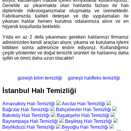
ediyor, kanserojen madde içeren kimyasallar kullanmıyoruz.
Genelde az yıkanmakta olan halılarda fazlası ile halı
diplerinde mikroorganizmalar oluşmakta ve üremektedir.
Fabrikamızda kaliteli deterjan ve dip uygulamaları ile
yıkanan halılar hemen kurutma odalarımıza alınır ve en
hijyenik koşullarda bekletilir.
Yılda en az 2 defa yıkanması gereken halılarınızı firmamız
adresinizden kendi araçları alıyor, yıkama ve kurulama işlemi
bittikten sonra adresinize teslim ediyoruz. Kullandığımız
çeşitli yöntemler ve doğal temizlik ürünleri ile halılarınız daha
ışıltılı ve ömrü daha uzun olacaktır!
güneşli kilim temizliği
güneşli halıfleks temizliği
İstanbul Halı Temizliği
Arnavutköy Halı Temizliği
Avcılar Halı Temizliği
Bağcılar Halı Temizliği
Bahçelievler Halı Temizliği
Bakırköy Halı Temizliği
Başakşehir Halı Temizliği
Bayrampaşa Halı Temizliği
Beşiktaş Halı Temizliği
Beylikdüzü Halı Temizliği
Beyoğlu Halı Temizliği