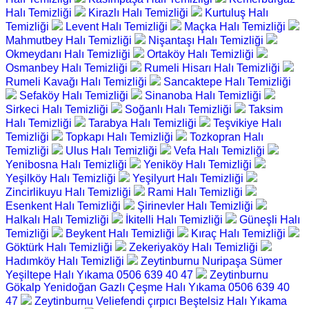
Halı Temizliği
Kirazlı Halı Temizliği
Kurtuluş Halı
Temizliği
Levent Halı Temizliği
Maçka Halı Temizliği
Mahmutbey Halı Temizliği
Nişantaşı Halı Temizliği
Okmeydanı Halı Temizliği
Ortaköy Halı Temizliği
Osmanbey Halı Temizliği
Rumeli Hisarı Halı Temizliği
Rumeli Kavağı Halı Temizliği
Sancaktepe Halı Temizliği
Sefaköy Halı Temizliği
Sinanoba Halı Temizliği
Sirkeci Halı Temizliği
Soğanlı Halı Temizliği
Taksim
Halı Temizliği
Tarabya Halı Temizliği
Teşvikiye Halı
Temizliği
Topkapı Halı Temizliği
Tozkopran Halı
Temizliği
Ulus Halı Temizliği
Vefa Halı Temizliği
Yenibosna Halı Temizliği
Yeniköy Halı Temizliği
Yeşilköy Halı Temizliği
Yeşilyurt Halı Temizliği
Zincirlikuyu Halı Temizliği
Rami Halı Temizliği
Esenkent Halı Temizliği
Şirinevler Halı Temizliği
Halkalı Halı Temizliği
İkitelli Halı Temizliği
Güneşli Halı
Temizliği
Beykent Halı Temizliği
Kıraç Halı Temizliği
Göktürk Halı Temizliği
Zekeriyaköy Halı Temizliği
Hadımköy Halı Temizliği
Zeytinburnu Nuripaşa Sümer
Yeşiltepe Halı Yıkama 0506 639 40 47
Zeytinburnu
Gökalp Yenidoğan Gazlı Çeşme Halı Yıkama 0506 639 40
47
Zeytinburnu Veliefendi çırpıcı Beştelsiz Halı Yıkama