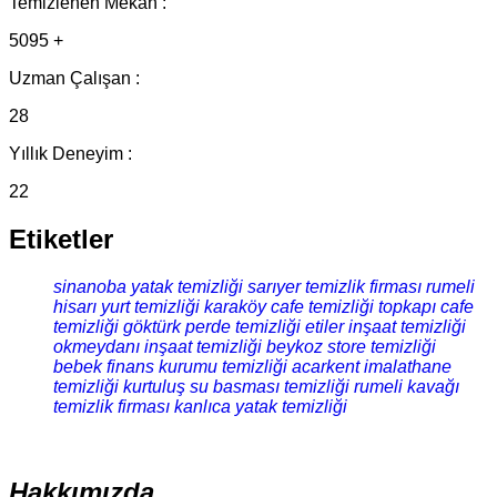
Temizlenen Mekan :
5095 +
Uzman Çalışan :
28
Yıllık Deneyim :
22
Etiketler
sinanoba yatak temizliği
sarıyer temizlik firması
rumeli
hisarı yurt temizliği
karaköy cafe temizliği
topkapı cafe
temizliği
göktürk perde temizliği
etiler inşaat temizliği
okmeydanı inşaat temizliği
beykoz store temizliği
bebek finans kurumu temizliği
acarkent imalathane
temizliği
kurtuluş su basması temizliği
rumeli kavağı
temizlik firması
kanlıca yatak temizliği
Hakkımızda