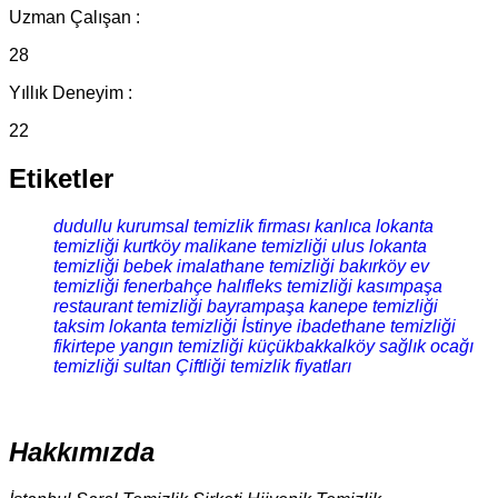
Uzman Çalışan :
28
Yıllık Deneyim :
22
Etiketler
dudullu kurumsal temizlik firması
kanlıca lokanta
temizliği
kurtköy malikane temizliği
ulus lokanta
temizliği
bebek imalathane temizliği
bakırköy ev
temizliği
fenerbahçe halıfleks temizliği
kasımpaşa
restaurant temizliği
bayrampaşa kanepe temizliği
taksim lokanta temizliği
İstinye ibadethane temizliği
fikirtepe yangın temizliği
küçükbakkalköy sağlık ocağı
temizliği
sultan Çiftliği temizlik fiyatları
Hakkımızda