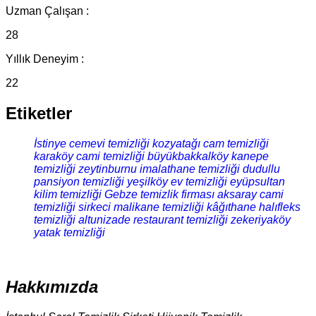
Uzman Çalışan :
28
Yıllık Deneyim :
22
Etiketler
İstinye cemevi temizliği
kozyatağı cam temizliği
karaköy cami temizliği
büyükbakkalköy kanepe
temizliği
zeytinburnu imalathane temizliği
dudullu
pansiyon temizliği
yeşilköy ev temizliği
eyüpsultan
kilim temizliği
Gebze temizlik firması
aksaray cami
temizliği
sirkeci malikane temizliği
kâğıthane halıfleks
temizliği
altunizade restaurant temizliği
zekeriyaköy
yatak temizliği
Hakkımızda